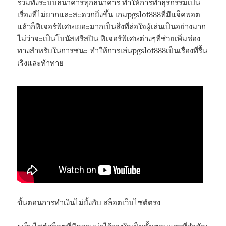
รวมทั้งระบบธนาคารทุกธนาคาร ทำให้การทำธุรกรรมเป็น
เรื่องที่ไม่ยากและสะดวกยิ่งขึ้น เกมpgslot888ที่มีแจ็คพอต
แล้วก็ฟีเจอร์พิเศษเยอะมากเป็นสิ่งที่ล่อใจผู้เล่นเป็นอย่างมาก
ไม่ว่าจะเป็นโบนัสฟรีสปิน ฟีเจอร์พิเศษต่างๆที่ช่วยเพิ่มช่อง
ทางสำหรับในการชนะ ทำให้การเล่นpgslot888เป็นเรื่องที่รื้น
เริงและท้าทาย
ขั้นตอนการทำเงินไม่ยั้งกับ สล็อตเว็บไซต์ตรง