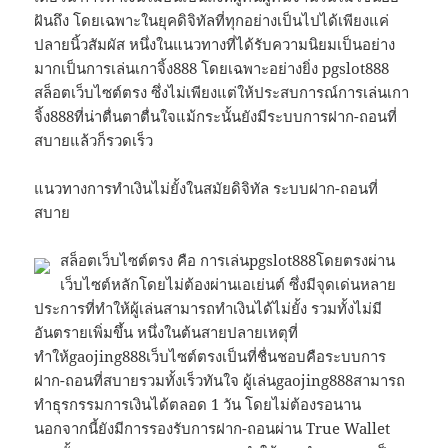
ฝันถึง โดยเฉพาะในยุคดิจิทัลที่ทุกอย่างเป็นไปได้เพียงแค่
ปลายนิ้วสัมผัส หนึ่งในแนวทางที่ได้รับความนิยมเป็นอย่าง
มากเป็นการเล่นเกาจิ้ง888 โดยเฉพาะอย่างยิ่ง pgslot888
สล็อตเว็บไซต์ตรง ซึ่งไม่เพียงแต่ให้ประสบการณ์การเล่นเกา
จิ้ง888ที่น่าตื่นตาตื่นใจแม้กระนั้นยังมีระบบการฝาก-ถอนที่
สบายแล้วก็รวดเร็ว
แนวทางการทำเงินไม่ยั้งในสมัยดิจิทัล ระบบฝาก-ถอนที่
สบาย
สล็อตเว็บไซต์ตรง คือ การเล่นpgslot888โดยตรงผ่าน
เว็บไซต์หลักโดยไม่ต้องผ่านเอเย่นต์ ซึ่งมีจุดเด่นหลาย
ประการที่ทำให้ผู้เล่นสามารถทำเงินได้ไม่ยั้ง รวมทั้งไม่มี
อันตรายเพิ่มขึ้น หนึ่งในต้นสายปลายเหตุที่
ทำให้gaojing888เว็บไซต์ตรงเป็นที่ชื่นชอบคือระบบการ
ฝาก-ถอนที่สบายรวมทั้งเร็วทันใจ ผู้เล่นgaojing888สามารถ
ทำธุรกรรมการเงินได้ตลอด 1 วัน โดยไม่ต้องรอนาน
นอกจากนี้ยังมีการรองรับการฝาก-ถอนผ่าน True Wallet