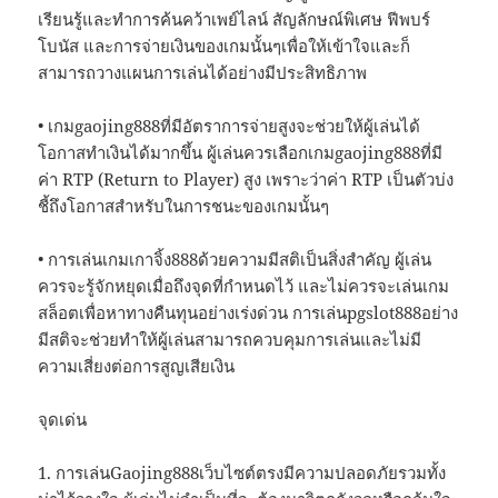
เรียนรู้และทำการค้นคว้าเพย์ไลน์ สัญลักษณ์พิเศษ ฟีพบร์
โบนัส และการจ่ายเงินของเกมนั้นๆเพื่อให้เข้าใจและก็
สามารถวางแผนการเล่นได้อย่างมีประสิทธิภาพ
• เกมgaojing888ที่มีอัตราการจ่ายสูงจะช่วยให้ผู้เล่นได้
โอกาสทำเงินได้มากขึ้น ผู้เล่นควรเลือกเกมgaojing888ที่มี
ค่า RTP (Return to Player) สูง เพราะว่าค่า RTP เป็นตัวบ่ง
ชี้ถึงโอกาสสำหรับในการชนะของเกมนั้นๆ
• การเล่นเกมเกาจิ้ง888ด้วยความมีสติเป็นสิ่งสำคัญ ผู้เล่น
ควรจะรู้จักหยุดเมื่อถึงจุดที่กำหนดไว้ และไม่ควรจะเล่นเกม
สล็อตเพื่อหาทางคืนทุนอย่างเร่งด่วน การเล่นpgslot888อย่าง
มีสติจะช่วยทำให้ผู้เล่นสามารถควบคุมการเล่นและไม่มี
ความเสี่ยงต่อการสูญเสียเงิน
จุดเด่น
1. การเล่นGaojing888เว็บไซต์ตรงมีความปลอดภัยรวมทั้ง