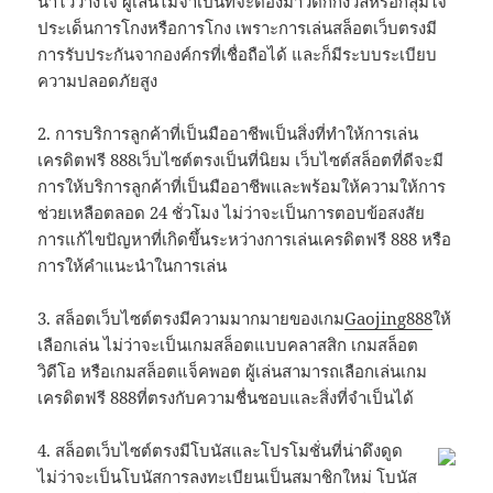
น่าไว้วางใจ ผู้เล่นไม่จำเป็นที่จะต้องมาวิตกกังวลหรือกลุ้มใจ
ประเด็นการโกงหรือการโกง เพราะการเล่นสล็อตเว็บตรงมี
การรับประกันจากองค์กรที่เชื่อถือได้ และก็มีระบบระเบียบ
ความปลอดภัยสูง
2. การบริการลูกค้าที่เป็นมืออาชีพเป็นสิ่งที่ทำให้การเล่น
เครดิตฟรี 888เว็บไซต์ตรงเป็นที่นิยม เว็บไซต์สล็อตที่ดีจะมี
การให้บริการลูกค้าที่เป็นมืออาชีพและพร้อมให้ความให้การ
ช่วยเหลือตลอด 24 ชั่วโมง ไม่ว่าจะเป็นการตอบข้อสงสัย
การแก้ไขปัญหาที่เกิดขึ้นระหว่างการเล่นเครดิตฟรี 888 หรือ
การให้คำแนะนำในการเล่น
3. สล็อตเว็บไซต์ตรงมีความมากมายของเกม
Gaojing888
ให้
เลือกเล่น ไม่ว่าจะเป็นเกมสล็อตแบบคลาสสิก เกมสล็อต
วิดีโอ หรือเกมสล็อตแจ็คพอต ผู้เล่นสามารถเลือกเล่นเกม
เครดิตฟรี 888ที่ตรงกับความชื่นชอบและสิ่งที่จำเป็นได้
4. สล็อตเว็บไซต์ตรงมีโบนัสและโปรโมชั่นที่น่าดึงดูด
ไม่ว่าจะเป็นโบนัสการลงทะเบียนเป็นสมาชิกใหม่ โบนัส