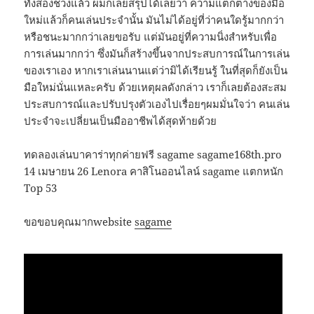
ทั้งสองช่วงแล้ว ผมก็เลยสรุปได้เลยว่า ความแตกต่างของมือ
ใหม่แล้วก็คนเล่นประจำนั้น มันไม่ได้อยู่ที่ว่าคนใดรู้มากกว่า
หรือชนะมากกว่าเลยขอรับ แต่มันอยู่ที่ความนิ่งสำหรับเพื่อ
การเล่นมากกว่า ซึ่งมันก็สร้างขึ้นจากประสบการณ์ในการเล่น
ของเราเอง หากเราเล่นนานแต่ว่ามิได้เรียนรู้ ในที่สุดก็ยังเป็น
มือใหม่นั่นแหละครับ ด้วยเหตุผลดังกล่าว เราก็เลยต้องสะสม
ประสบการณ์และปรับปรุงตัวเองไปเรื่อยๆผมมั่นใจว่า คนเล่น
ประจำจะเปลี่ยนเป็นมืออาชีพได้สุดท้ายด้วย
ทดลองเล่นบาคาร่าทุกค่ายฟรี sagame sagame168th.pro
14 เมษายน 26 Lenora คาสิโนออนไลน์ sagame แตกหนัก
Top 53
ขอขอบคุณมากwebsite
sagame