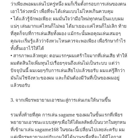
ว่าเพียงพอผมเล่นไปครู่หนึ่ง ผมก็เริ่มตั้งกรอบการเล่นของตน
เอาไว้ล่วงหน้า เพื่อที่จะได้เล่นแบบไม่ไหลเกินควบคุม
• ได้แล้วรู้จักพอเพียง: ผมมั่นใจว่ามือใหม่ทุกคนเป็นแบบผม
แน่ๆ เล่นมากแค่ไหนก็ไม่พอ ได้มาเยอะแค่ไหนก็ไม่เลิก ท้าย
ที่สุดก็จบที่การเล่นเสียทั้งผอง แม้กระนั้นพอคุณเล่นเสมอๆ
คุณจะเริ่มรู้แล้วว่าจังหวะไหนควรจะพอเพียง เพื่อรักษากำไร
ทั้งสิ้นเอาไว้ให้ได้
• สารภาพแล้วหยุด: ตอนแรกๆผมเศร้าใจมากที่เล่นเสีย ทำให้
ผมตัดสินใจเพิ่มทุนไปเรื่อยๆจนถึงเล่นไม่เป็นระบบ แต่ว่า
ปัจจุบันนี้ ผมเฉยๆกับการเล่นเสียไปแล้วขอรับ ผมแค่รู้สึกว่า
มันไม่ใช่จังหวะของผม และก็มันต้องมีวันที่เป็นของผมอยู่
แล้วขอรับ
3. จากเพียรพยายามเอาชนะสู่การเล่นเกมให้นานขึ้น
รวมทั้งท้ายที่สุด การเล่น sagame ของผมในขั้นแรกที่เพียร
พยายามเอาชนะแบบสุดๆเพื่อให้ได้ผลลัพธ์เป็นบวกในทุกหน
ที่เข้ามาเล่น sagame168 ในขณะนี้เปลี่ยนไปเลยล่ะครับ ผม
แค่เพียรพยายามอยู่กับเกมให้ได้นานๆเพื่อที่จะได้มีโอกาส