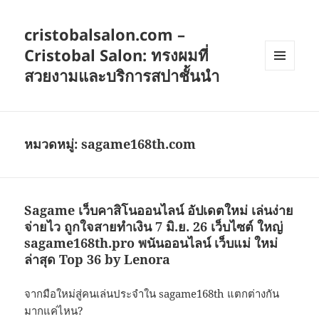
cristobalsalon.com –
Cristobal Salon: ทรงผมที่
สวยงามและบริการสปาชั้นนำ
เมนู
และวิด
เจ็ต
หมวดหมู่:
sagame168th.com
Sagame เว็บคาสิโนออนไลน์ อัปเดตใหม่ เล่นง่าย
จ่ายไว ถูกใจสายทำเงิน 7 มิ.ย. 26 เว็บไซต์ ใหญ่
sagame168th.pro พนันออนไลน์ เว็บแม่ ใหม่
ล่าสุด Top 36 by Lenora
จากมือใหม่สู่คนเล่นประจำใน sagame168th แตกต่างกัน
มากแค่ไหน?