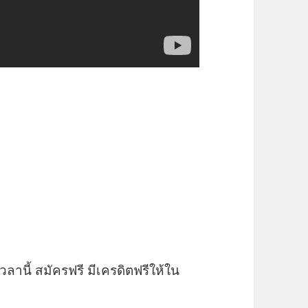
วลานี้ สมัครฟรี มีเครดิตฟรีให้ใน