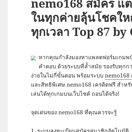
nemo168 สมัคร แตก
ในทุกค่ายลุ้นโชคใหญ
ทุกเวลา Top 87 by
หากคุณกำลังมองหาแพลตฟอร์มเกมพนัน
คำตอบ ด้วยระบบที่ล้ำสมัย รองรับทุก
ง่ายในไม่กี่ขั้นตอน พร้อมระบบ
nemo168 เ
และสิทธิพิเศษ nemo168 เครดิตฟรี สำหร
เล่นได้ทุกเกมบนเว็บไซต์ ถอนได้จริง!
จุดเด่นของ nemo168 ที่คุณควรจะรู้
1. ระบบลงทะเบียนสมัครสมาชิกอัตโนมัติ