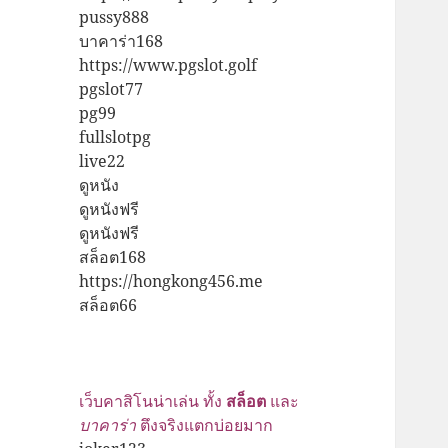
pussy888
บาคาร่า168
https://www.pgslot.golf
pgslot77
pg99
fullslotpg
live22
ดูหนัง
ดูหนังฟรี
ดูหนังฟรี
สล็อต168
https://hongkong456.me
สล็อต66
เว็บคาสิโนน่าเล่น ทั้ง
สล็อต
และ
บาคาร่า
ตึงจริงแตกบ่อยมาก