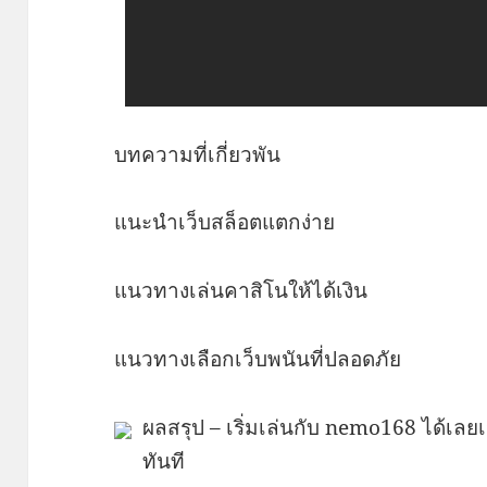
บทความที่เกี่ยวพัน
แนะนำเว็บสล็อตแตกง่าย
แนวทางเล่นคาสิโนให้ได้เงิน
แนวทางเลือกเว็บพนันที่ปลอดภัย
ผลสรุป – เริ่มเล่นกับ nemo168 ได้เลยเ
ทันที