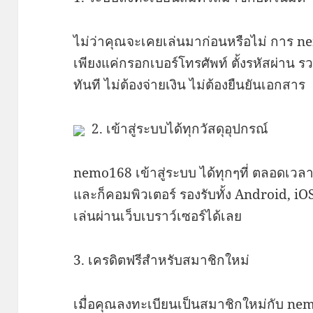
ไม่ว่าคุณจะเคยเล่นมาก่อนหรือไม่ การ ne
เพียงแค่กรอกเบอร์โทรศัพท์ ตั้งรหัสผ่าน รว
ทันที ไม่ต้องจ่ายเงิน ไม่ต้องยืนยันเอกสาร
2. เข้าสู่ระบบได้ทุกวัสดุอุปกรณ์
nemo168 เข้าสู่ระบบ ได้ทุกๆที่ ตลอดเวลา 
และก็คอมพิวเตอร์ รองรับทั้ง Android, 
เล่นผ่านเว็บเบราว์เซอร์ได้เลย
3. เครดิตฟรีสำหรับสมาชิกใหม่
เมื่อคุณลงทะเบียนเป็นสมาชิกใหม่กับ ne