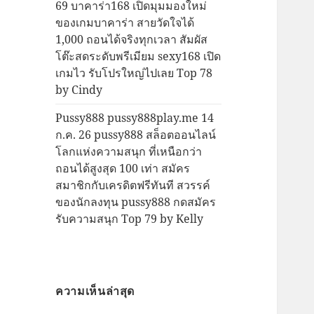
69 บาคาร่า168 เปิดมุมมองใหม่
ของเกมบาคาร่า สายวัดใจได้
1,000 ถอนได้จริงทุกเวลา สัมผัส
โต๊ะสดระดับพรีเมียม sexy168 เปิด
เกมไว รับโปรใหญ่ไปเลย Top 78
by Cindy
Pussy888 pussy888play.me 14
ก.ค. 26 pussy888 สล็อตออนไลน์
โลกแห่งความสนุก ที่เหนือกว่า
ถอนได้สูงสุด 100 เท่า สมัคร
สมาชิกกับเครดิตฟรีทันที สวรรค์
ของนักลงทุน pussy888 กดสมัคร
รับความสนุก Top 79 by Kelly
ความเห็นล่าสุด