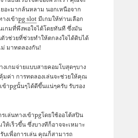
ตเยอะมากล้นหลาม นอกเหนือจาก
ทางเข้า
pg slot
มีเกมให้ท่านเลือก
กมที่พึงพอใจได้โดยทันที ซึ่งมัน
ัวช่วยที่ช่วยทำให้ตกลงใจได้ดิบได้
อไม่ มาทดลองกัน!
: บางเกมจ่ายแบบสายคอมโบสุดๆบาง
คุ้มค่า การทดลองเล่นจะช่วยให้คุณ
าpgนั้นๆได้ดีขึ้นแน่ๆครับ รับรอง
ารเล่นทางเข้าpgโดยใช้ออโต้สปิน
ห้เร็วขึ้น ซึ่งบางทีก็อาจจะเหมาะ
รับเพื่อการเล่น คุณก็สามารถ