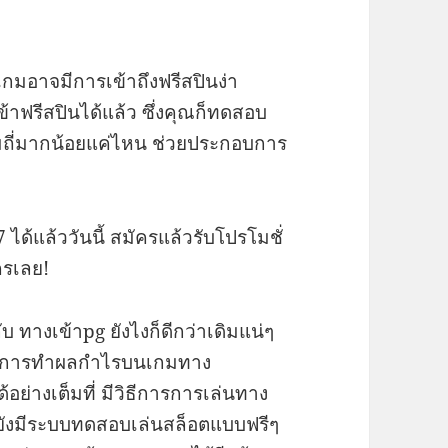
เกมอาจมีการเข้าถึงฟรีสปินง่า
าฟรีสปินได้แล้ว ซึ่งคุณก็ทดสอบ
มถี่มากน้อยแค่ไหน ช่วยประกอบการ
ได้แล้ววันนี้ สมัครแล้วรับโปรโมชั่
ครเลย!
บ ทางเข้าpg ยังไงก็ดีกว่าเดิมแน่ๆ
างการทำผลกำไรบนเกมทาง
อย่างเต็มที่ มีวิธีการการเล่นทาง
ยังมีระบบทดสอบเล่นสล็อตแบบฟรีๆ