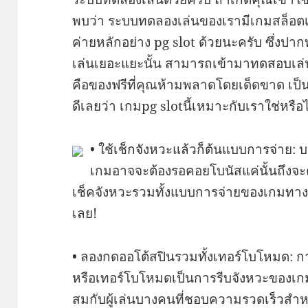
พบว่า ระบบทดลองเล่นของเรามีเกมสล็อ
ค่ายหลักอย่าง pg slot ด้วยนะครับ ซึ่งปาก
เล่นเยอะแยะนั้น สามารถเข้ามาทดสอบเล่นเ
คือของฟรีที่คุณห้ามพลาดโดยเด็ดขาด เป็นต
ดีเลยว่า เกมpg slotนี้เหมาะกับเราใช่หรื
• ใช้เช็กจังหวะแล้วก็ต้นแบบการจ่าย
เกมอาจจะต้องรอคอยโบนัสแค่นั้นถึงจะ
เช็คจังหวะรวมทั้งแบบการจ่ายของเกมทางเข้
เลย!
• ลองกดออโต้สปินรวมทั้งเทอร์โบโหมด: ก
หรือเทอร์โบโหมดเป็นการรีบจังหวะของเกมใ
สมกับผู้เล่นบางคนที่ชอบความรวดเร็วสำห