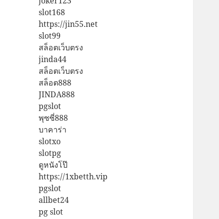
joker123
slot168
https://jin55.net
slot99
สล็อตเว็บตรง
jinda44
สล็อตเว็บตรง
สล็อต888
JINDA888
pgslot
พุซซี่888
บาคาร่า
slotxo
slotpg
ดูหนังโป๊
https://1xbetth.vip
pgslot
allbet24
pg slot