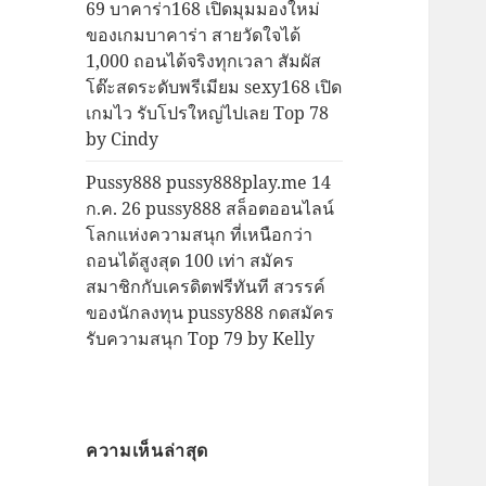
69 บาคาร่า168 เปิดมุมมองใหม่
ของเกมบาคาร่า สายวัดใจได้
1,000 ถอนได้จริงทุกเวลา สัมผัส
โต๊ะสดระดับพรีเมียม sexy168 เปิด
เกมไว รับโปรใหญ่ไปเลย Top 78
by Cindy
Pussy888 pussy888play.me 14
ก.ค. 26 pussy888 สล็อตออนไลน์
โลกแห่งความสนุก ที่เหนือกว่า
ถอนได้สูงสุด 100 เท่า สมัคร
สมาชิกกับเครดิตฟรีทันที สวรรค์
ของนักลงทุน pussy888 กดสมัคร
รับความสนุก Top 79 by Kelly
ความเห็นล่าสุด