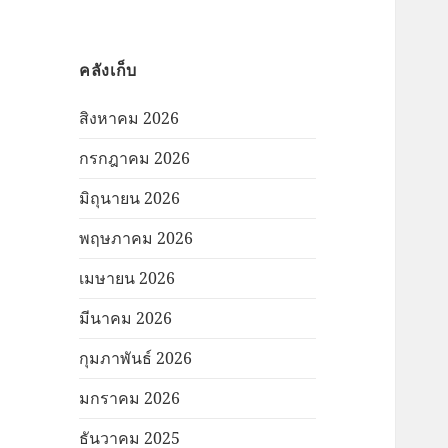
คลังเก็บ
สิงหาคม 2026
กรกฎาคม 2026
มิถุนายน 2026
พฤษภาคม 2026
เมษายน 2026
มีนาคม 2026
กุมภาพันธ์ 2026
มกราคม 2026
ธันวาคม 2025