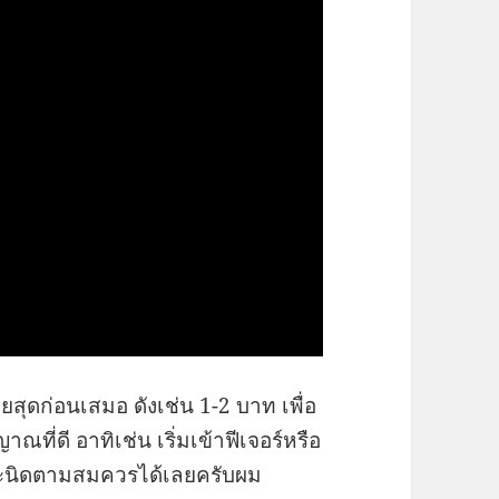
อยสุดก่อนเสมอ ดังเช่น 1-2 บาท เพื่อ
ี่ดี อาทิเช่น เริ่มเข้าฟีเจอร์หรือ
ีละนิดตามสมควรได้เลยครับผม