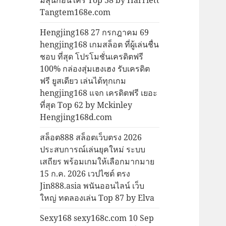
มีลุ้นก่อนใคร Top 38 by Harriett
Tangtem168e.com
Hengjing168 27 กรกฎาคม 69
hengjing168 เกมสล็อต ที่ผู้เล่นชื่น
ชอบ ที่สุด โปรโมชั่นเครดิตฟรี
100% กล่องสุ่มเฮงเฮง รับเครดิต
ฟรี ยูสเดียว เล่นได้ทุกเกม
hengjing168 แจก เครดิตฟรี เยอะ
ที่สุด Top 62 by Mckinley
Hengjing168d.com
สล็อต888 สล็อตเว็บตรง 2026
ประสบการณ์เล่นยุคใหม่ ระบบ
เสถียร พร้อมเกมให้เลือกมากมาย
15 ก.ค. 2026 เวปไซต์ ตรง
Jin888.asia พนันออนไลน์ เว็บ
ใหญ่ ทดลองเล่น Top 87 by Elva
Sexy168 sexy168c.com 10 Sep