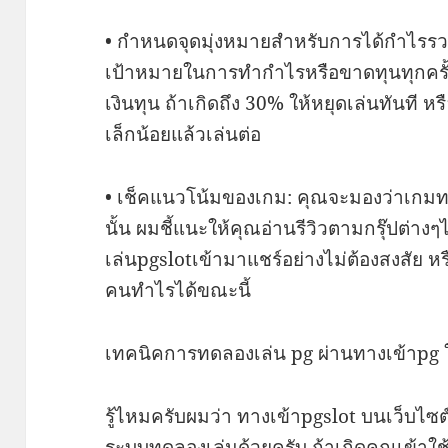
• กำหนดจุดมุ่งหมายสำหรับการได้กำไรรว
เป้าหมายในการทำกำไรหรือขาดทุนทุกครั้ง
เงินทุน ถ้าเกิดถึง 30% ให้หยุดเล่นทันที 
เล็กน้อยแล้วเล่นต่อ
• เช็คแนวโน้มของเกม: คุณจะมองว่าเกมท
นั้น ผมชี้แนะให้คุณอ่านรีวิวตามกรุ๊ปต่างๆไ
เล่นpgslotเข้ามาแชร์อย่างไม่ต้องสงสัย หรื
คนทำไรได้ขณะนี้
เทคนิคการทดลองเล่น pg ผ่านทางเข้าpg ให้
รู้ไหมครับผมว่า ทางเข้าpgslot บนเว็บไซต์
ระบบทดลองเล่นด้วยครับ ถ้าเกิดคุณเข้า