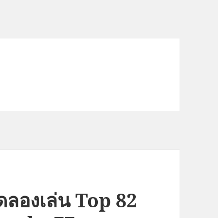
ทดลองเล่น Top 82