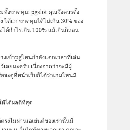
มทั้งขาดทุน:
pgslot
คุณจึงควรตั้ง
 ได้แก่ ขาดทุนได้ไม่เกิน 30% ของ
หรือได้กำไรเกิน 100% แม้เกินก็ถอน
างเข้าpgไหนกำลังแตกเวลาที่เล่น
ว้เลยนะครับ เนื่องจากว่าจะมีผู้
อจะดูที่หน้าเว็บก็ได้ว่าเกมไหนมี
ได้ผลดีที่สุด
ตรงไม่ผ่านเอเย่นต์ของเรานั้นมี
ใช้งานบนเว็บไซต์ของพวกเรา คุณจะ