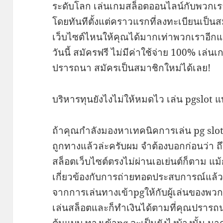
ระดับโลก เล่นเกมสล็อตออนไลน์กับพวกเราต
โดยทันทีตั้งแต่คราวแรกที่ลงทะเบียนเป็นส
เว็บไซต์ไหนให้คุณได้มากเท่าพวกเราอีกแ
วันนี้ สมัครฟรี ไม่มีค่าใช้จ่าย 100% เล
ปรารถนา สมัครเป็นสมาชิกใหม่ได้เลย!
บริหารทุนยังไงไม่ให้หมดไว เล่น pgslot 
ถ้าคุณกำลังมองหาเทคนิคการเล่น pg slot 
ถูกทางแล้วล่ะครับผม จำต้องบอกก่อนว่า ถ
สล็อตเว็บไซต์ตรงไม่ผ่านเอเย่นต์ก็ตาม แม้ก
เกี่ยวข้องกับการถ่ายทอดประสบการณ์แล้
จากการเล่นทางเข้าpgให้กับผู้เล่นของพว
เล่นสล็อตและก็ทำเงินได้ตามที่คุณปรารถนาอ