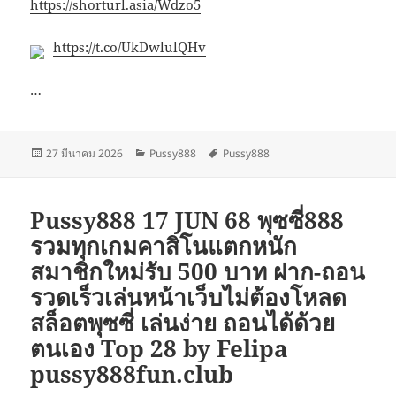
https://shorturl.asia/Wdzo5
https://t.co/UkDwlulQHv
…
เขียน
หมวด
ป้าย
27 มีนาคม 2026
Pussy888
Pussy888
เมื่อ
หมู่
กำกับ
Pussy888 17 JUN 68 พุซซี่888
รวมทุกเกมคาสิโนแตกหนัก
สมาชิกใหม่รับ 500 บาท ฝาก-ถอน
รวดเร็วเล่นหน้าเว็บไม่ต้องโหลด
สล็อตพุซซี่ เล่นง่าย ถอนได้ด้วย
ตนเอง Top 28 by Felipa
pussy888fun.club