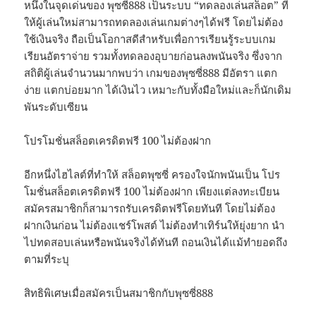
หนึ่งในจุดเด่นของ พุซซี่888 เป็นระบบ “ทดลองเล่นสล็อต” ที่
ให้ผู้เล่นใหม่สามารถทดลองเล่นเกมต่างๆได้ฟรี โดยไม่ต้อง
ใช้เงินจริง ถือเป็นโอกาสดีสำหรับเพื่อการเรียนรู้ระบบเกม
เรียนอัตราจ่าย รวมทั้งทดลองอุบายก่อนลงพนันจริง ซึ่งจาก
สถิติผู้เล่นจำนวนมากพบว่า เกมของพุซซี่888 มีอัตรา แตก
ง่าย แตกบ่อยมาก ได้เงินไว เหมาะกับทั้งมือใหม่และก็นักเดิม
พันระดับเซียน
โปรโมชั่นสล็อตเครดิตฟรี 100 ไม่ต้องฝาก
อีกหนึ่งไฮไลต์ที่ทำให้ สล็อตพุซซี่ ครองใจนักพนันเป็น โปร
โมชั่นสล็อตเครดิตฟรี 100 ไม่ต้องฝาก เพียงแต่ลงทะเบียน
สมัครสมาชิกก็สามารถรับเครดิตฟรีโดยทันที โดยไม่ต้อง
ฝากเงินก่อน ไม่ต้องแชร์โพสต์ ไม่ต้องทำเทิร์นให้ยุ่งยาก นำ
ไปทดสอบเล่นหรือพนันจริงได้ทันที ถอนเงินได้แม้ทำยอดถึง
ตามที่ระบุ
สิทธิพิเศษเมื่อสมัครเป็นสมาชิกกับพุซซี่888