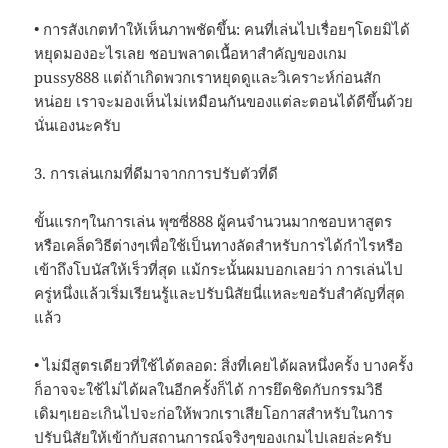
• การสังเกตทำให้เห็นภาพชัดขึ้น: คนที่เล่นไปเรื่อยๆโดยมิได้
หยุดมองอะไรเลย ชอบพลาดเนื้อหาสำคัญของเกม
pussy888 แต่ถ้าเกิดพวกเราหยุดดูและวิเคราะห์ก่อนสัก
หน่อย เราจะมองเห็นไม่เหมือนกันของแต่ละตอนได้ดีขึ้นด้วย
นั่นเองนะครับ
3. การเล่นเกมที่ดีมาจากการปรับตัวที่ดี
ขั้นแรกๆในการเล่น พุซซี่888 ผู้คนจำนวนมากชอบหาสูตร
หรือเคล็ดวิธีต่างๆเพื่อใช้เป็นทางลัดสำหรับการได้กำไรหรือ
เข้าถึงโบนัสให้เร็วที่สุด แม้กระนั้นผมบอกเลยว่า การเล่นไป
ครู่หนึ่งแล้วเริ่มเรียนรู้และปรับนิสัยนี่แหละขอรับสำคัญที่สุด
แล้ว
• ไม่มีสูตรเดียวที่ใช้ได้ตลอด: สิ่งที่เคยได้ผลหนึ่งครั้ง บางครั้ง
ก็อาจจะใช้ไม่ได้ผลในอีกครั้งก็ได้ การยึดชิดกับกรรมวิธี
เดิมๆเยอะเกินไปจะก่อให้พวกเราเสียโอกาสสำหรับในการ
ปรับนิสัยให้เข้ากับสถานการณ์จริงๆของเกมไปเลยล่ะครับ