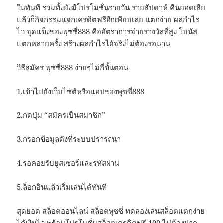
ในทันที รวมทั้งยังมีโปรโมชั่นรายวัน รายสัปดาห์ คืนยอดเสีย
แล้วก็กิจกรรมแจกเครดิตฟรีอีกเพียบเลย แตกง่าย ผลกำไร
ไว จุดแข็งของพุซซี่888 คืออัตราการจ่ายรางวัลที่สูง โบนัส
แตกหลายครั้ง สร้างผลกำไรได้จริงไม่ต้องรอนาน
วิธีสมัคร พุซซี่888 ง่ายๆไม่กี่ขั้นตอน
1.เข้าไปยังเว็บไซต์หรือแอปของพุซซี่888
2.กดปุ่ม “สมัครเป็นสมาชิก”
3.กรอกข้อมูลดังที่ระบบปรารถนา
4.รอคอยรับยูสเซอร์และรหัสผ่าน
5.ล็อกอินแล้วเริ่มเล่นได้ทันที
สุดยอด สล็อตออนไลน์ สล็อตพุซซี่ ทดลองเล่นสล็อตแตกง่าย
ได้เงินไว พร้อมโปรโมชั่นสล็อตเครดิตฟรี 100 ไม่ต้องฝาก