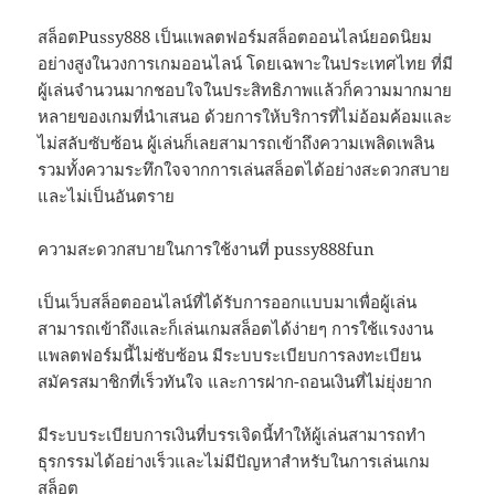
สล็อตPussy888 เป็นแพลตฟอร์มสล็อตออนไลน์ยอดนิยม
อย่างสูงในวงการเกมออนไลน์ โดยเฉพาะในประเทศไทย ที่มี
ผู้เล่นจำนวนมากชอบใจในประสิทธิภาพแล้วก็ความมากมาย
หลายของเกมที่นำเสนอ ด้วยการให้บริการที่ไม่อ้อมค้อมและ
ไม่สลับซับซ้อน ผู้เล่นก็เลยสามารถเข้าถึงความเพลิดเพลิน
รวมทั้งความระทึกใจจากการเล่นสล็อตได้อย่างสะดวกสบาย
และไม่เป็นอันตราย
ความสะดวกสบายในการใช้งานที่ pussy888fun
เป็นเว็บสล็อตออนไลน์ที่ได้รับการออกแบบมาเพื่อผู้เล่น
สามารถเข้าถึงและก็เล่นเกมสล็อตได้ง่ายๆ การใช้แรงงาน
แพลตฟอร์มนี้ไม่ซับซ้อน มีระบบระเบียบการลงทะเบียน
สมัครสมาชิกที่เร็วทันใจ และการฝาก-ถอนเงินที่ไม่ยุ่งยาก
มีระบบระเบียบการเงินที่บรรเจิดนี้ทำให้ผู้เล่นสามารถทำ
ธุรกรรมได้อย่างเร็วและไม่มีปัญหาสำหรับในการเล่นเกม
สล็อต