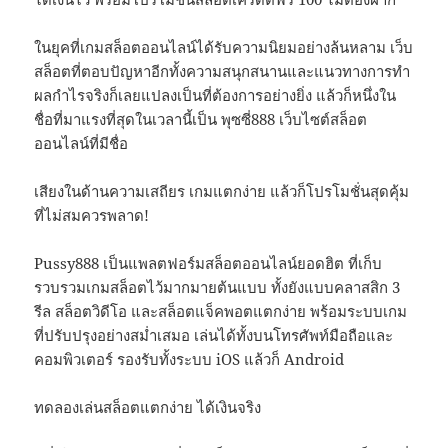
ในยุคที่เกมสล็อตออนไลน์ได้รับความนิยมอย่างล้นหลาม เว็บ
สล็อตที่ตอบปัญหาอีกทั้งความสนุกสนานและแนวทางการทำ
ผลกำไรจริงก็เลยแปลงเป็นที่ต้องการอย่างยิ่ง แล้วก็หนึ่งใน
ชื่อที่มาแรงที่สุดในเวลานี้เป็น พุซซี่888 เว็บไซต์สล็อต
ออนไลน์ที่มีชื่อ
เสียงในด้านความเสถียร เกมแตกง่าย แล้วก็โปรโมชั่นสุดคุ้ม
ที่ไม่สมควรพลาด!
Pussy888 เป็นแพลตฟอร์มสล็อตออนไลน์ยอดฮิต ที่เก็บ
รวบรวมเกมสล็อตไว้มากมายต้นแบบ ทั้งยังแบบคลาสสิก 3
รีล สล็อตวิดีโอ และสล็อตแจ็คพอตแตกง่าย พร้อมระบบเกม
ที่ปรับปรุงอย่างสม่ำเสมอ เล่นได้ทั้งบนโทรศัพท์มือถือและ
คอมพิวเตอร์ รองรับทั้งระบบ iOS แล้วก็ Android
ทดลองเล่นสล็อตแตกง่าย ได้เงินจริง