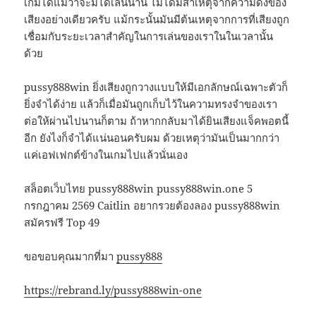
เกมได้แม้ว่าจะมิได้เล่นนาน ไม่ได้มีสาเหตุจากความดังของ
เสียงอย่างเดียวครับ แม้กระนั้นมันมีต้นเหตุจากการที่เสียงถูก
เชื่อมกับระยะเวลาสำคัญในการเล่นของเราในในเวลานั้น
ด้วย
pussy888win ยิ่งเสียงถูกวางแบบให้มีเอกลักษณ์เฉพาะตัวก็
ยิ่งจำได้ง่าย แล้วก็เมื่อมันถูกเก็บไว้ในความทรงจำของเรา
ต่อให้ผ่านไปนานก็ตาม ถ้าหากกลับมาได้ยินเสียงแจ็คพอตนี้
อีก ยังไงก็จำได้แน่นอนครับผม ด้วยเหตุว่ามันเป็นมากกว่า
แค่เอฟเฟกต์ข้างในเกมไปแล้วนั่นเอง
สล็อตเว็บไทย pussy888win pussy888win.one 5
กรกฎาคม 2569 Caitlin อยากรวยต้องลอง pussy888win
สมัครฟรี Top 49
ขอขอบคุณมากที่มา
pussy888
https://rebrand.ly/pussy888win-one