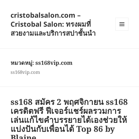
cristobalsalon.com –
Cristobal Salon: ทรงผมที่
สวยงามและบริการสปาชั้นนำ
เมนู
และวิด
เจ็ต
หมวดหมู่:
ss168vip.com
ss168vip.com
ss168 สมัคร 2 พฤศจิกายน ss168
เครดิตฟรี ฟีเจอร์แชร์ผลรวมการ
เล่นแก้ไขคำบรรยายได้เองช่วยให้
แบ่งปันกับเพื่อนได้ Top 86 by
Blaine