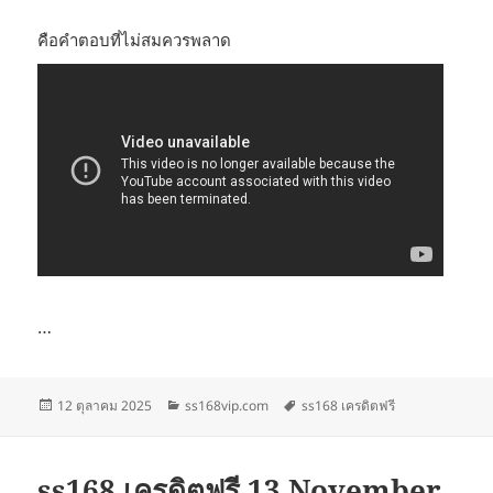
คือคำตอบที่ไม่สมควรพลาด
…
เขียน
หมวด
ป้าย
12 ตุลาคม 2025
ss168vip.com
ss168 เครดิตฟรี
เมื่อ
หมู่
กำกับ
ss168 เครดิตฟรี 13 November