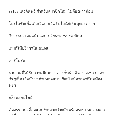
ss168 เครดิตฟรี สำหรับสมาชิกใหม่ ไม่ต้องฝากก่อน
โปรโมชั่นเพิ่มเติมเงินรายวัน รับโบนัสเพิ่มทุกยอดฝาก
กิจกรรมสะสมแต้มแลกเปลี่ยนของรางวัลพิเศษ
เกมที่ให้บริการใน ss168
คาสิโนสด
รวมเกมที่ได้รับความนิยมจากค่ายชั้นนำ ตัวอย่างเช่น บาคา
ร่า รูเล็ต เสือมังกร ถ่ายทอดแบบเรียลไทม์จากคาสิโนเมือง
นอก
สล็อตออนไลน์
คัดสรรเกมสล็อตแตกง่ายจากค่ายดัง พร้อมระบบทดลองเล่น