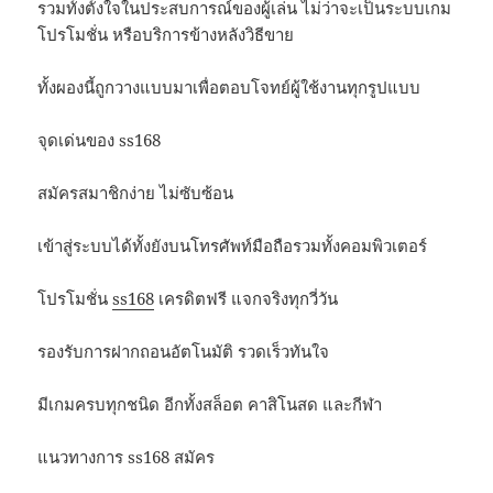
รวมทั้งตั้งใจในประสบการณ์ของผู้เล่น ไม่ว่าจะเป็นระบบเกม
โปรโมชั่น หรือบริการข้างหลังวิธีขาย
ทั้งผองนี้ถูกวางแบบมาเพื่อตอบโจทย์ผู้ใช้งานทุกรูปแบบ
จุดเด่นของ ss168
สมัครสมาชิกง่าย ไม่ซับซ้อน
เข้าสู่ระบบได้ทั้งยังบนโทรศัพท์มือถือรวมทั้งคอมพิวเตอร์
โปรโมชั่น
ss168
เครดิตฟรี แจกจริงทุกวี่วัน
รองรับการฝากถอนอัตโนมัติ รวดเร็วทันใจ
มีเกมครบทุกชนิด อีกทั้งสล็อต คาสิโนสด และกีฬา
แนวทางการ ss168 สมัคร