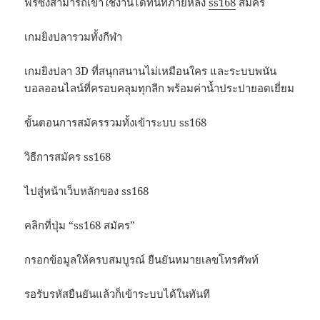
ฟรีซึ่งสามารถเข้าใช้งานได้ทันทีภายหลัง
ss168
สมัคร
เกมยิงปลารวมทั้งกีฬา
เกมยิงปลา 3D ที่สนุกสนานไม่เหมือนใคร และระบบพนัน
บอลออนไลน์ที่ครอบคลุมทุกลีก พร้อมค่าน้ำประปายอดเยี่ยม
ขั้นตอนการสมัครรวมทั้งเข้าระบบ ss168
วิธีการสมัคร ss168
ไปสู่หน้าเว็บหลักของ ss168
คลิกที่ปุ่ม “ss168 สมัคร”
กรอกข้อมูลให้ครบสมบูรณ์ ยืนยันหมายเลขโทรศัพท์
รอรับรหัสยืนยันแล้วก็เข้าระบบได้ในทันที