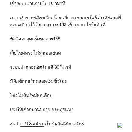
เข้าระบบง่ายภายใน 10 วินาที
ภายหลังจากสมัครเรียบร้อย เพียงกรอกเบอร์แล้วก็รหัสผ่านที่
ลงทะเบียนไว้ ก็สามารถ ss168 เข้าระบบ ได้ในทันที
ข้อดีและจุดแข็งของ ss168
เว็บไซต์ตรง ไม่ผ่านเอเย่นต์
ระบบฝากถอนอัตโนมัติ 30 วินาที
มีทีมซัพพอร์ตตลอด 24 ชั่วโมง
โปรโมชั่นใหม่ทุกเดือน
เกมให้เลือกนานัปการ ครบทุกแนว
สรุป:
ss168 สมัคร
เริ่มต้นวันนี้กับ ss168