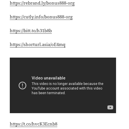
https://rebrand.ly/bonus888-org
https://cutly.info/bonus888-org
https://bitt.to/h31b8b
https://shorturl.asia/oE4mq
https://t.co/hvcK3Ecnb8