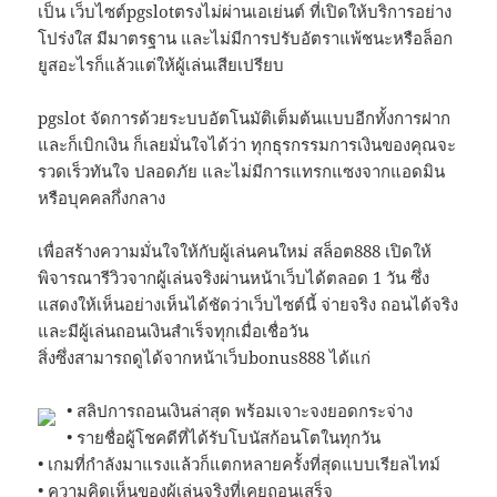
เป็น เว็บไซต์pgslotตรงไม่ผ่านเอเย่นต์ ที่เปิดให้บริการอย่าง
โปร่งใส มีมาตรฐาน และไม่มีการปรับอัตราแพ้ชนะหรือล็อก
ยูสอะไรก็แล้วแต่ให้ผู้เล่นเสียเปรียบ
pgslot จัดการด้วยระบบอัตโนมัติเต็มต้นแบบอีกทั้งการฝาก
และก็เบิกเงิน ก็เลยมั่นใจได้ว่า ทุกธุรกรรมการเงินของคุณจะ
รวดเร็วทันใจ ปลอดภัย และไม่มีการแทรกแซงจากแอดมิน
หรือบุคคลกึ่งกลาง
เพื่อสร้างความมั่นใจให้กับผู้เล่นคนใหม่ สล็อต888 เปิดให้
พิจารณารีวิวจากผู้เล่นจริงผ่านหน้าเว็บได้ตลอด 1 วัน ซึ่ง
แสดงให้เห็นอย่างเห็นได้ชัดว่าเว็บไซต์นี้ จ่ายจริง ถอนได้จริง
และมีผู้เล่นถอนเงินสำเร็จทุกเมื่อเชื่อวัน
สิ่งซึ่งสามารถดูได้จากหน้าเว็บbonus888 ได้แก่
• สลิปการถอนเงินล่าสุด พร้อมเจาะจงยอดกระจ่าง
• รายชื่อผู้โชคดีที่ได้รับโบนัสก้อนโตในทุกวัน
• เกมที่กำลังมาแรงแล้วก็แตกหลายครั้งที่สุดแบบเรียลไทม์
• ความคิดเห็นของผู้เล่นจริงที่เคยถอนเสร็จ