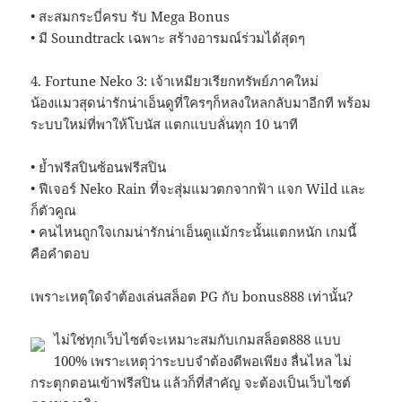
• สะสมกระบี่ครบ รับ Mega Bonus
• มี Soundtrack เฉพาะ สร้างอารมณ์ร่วมได้สุดๆ
4. Fortune Neko 3: เจ้าเหมียวเรียกทรัพย์ภาคใหม่
น้องแมวสุดน่ารักน่าเอ็นดูที่ใครๆก็หลงใหลกลับมาอีกที พร้อม
ระบบใหม่ที่พาให้โบนัส แตกแบบลั่นทุก 10 นาที
• ย้ำฟรีสปินซ้อนฟรีสปิน
• ฟีเจอร์ Neko Rain ที่จะสุ่มแมวตกจากฟ้า แจก Wild และ
ก็ตัวคูณ
• คนไหนถูกใจเกมน่ารักน่าเอ็นดูแม้กระนั้นแตกหนัก เกมนี้
คือคำตอบ
เพราะเหตุใดจำต้องเล่นสล็อต PG กับ bonus888 เท่านั้น?
ไม่ใช่ทุกเว็บไซต์จะเหมาะสมกับเกมสล็อต888 แบบ
100% เพราะเหตุว่าระบบจำต้องดีพอเพียง ลื่นไหล ไม่
กระตุกตอนเข้าฟรีสปิน แล้วก็ที่สำคัญ จะต้องเป็นเว็บไซต์