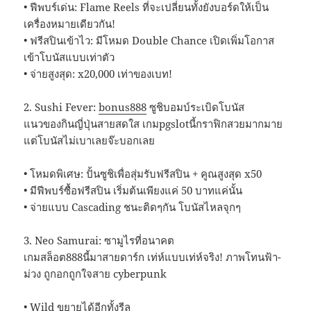
• ฟีพบร์เด่น: Flame Reels ที่จะเปลี่ยนทั้งยังบอร์ดให้เป็น
เครื่องหมายเดียวกัน!
• ฟรีสปินเข้าไว: มีโหมด Double Chance เปิดเพิ่มโอกาส
เข้าโบนัสแบบเท่าตัว
• จ่ายสูงสุด: x20,000 เท่าของเบท!
2. Sushi Fever:
bonus888
ซูชิบอมบ์ระเบิดโบนัส
แนวของกินญี่ปุ่นสายสดใส เกมpgslotนี้กราฟิกสวยมากมาย
แต่โบนัสไม่เบาเลยจ๊ะบอกเลย
• โหมดพิเศษ: ปั้นซูชิเพื่อสุ่มรับฟรีสปิน + คูณสูงสุด x50
• มีฟีพบร์ซื้อฟรีสปิน เริ่มต้นเพียงแค่ 50 บาทแค่นั้น
• จ่ายแบบ Cascading ชนะติดๆกัน โบนัสไหลจุกๆ
3. Neo Samurai: ซามูไรที่อนาคต
เกมสล็อต888นี้มาสายดาร์ก เท่ห์แบบเท่ห์จริง! ภาพโทนฟ้า-
ม่วง ถูกอกถูกใจสาย cyberpunk
• Wild ขยายได้อีกทั้งรีล