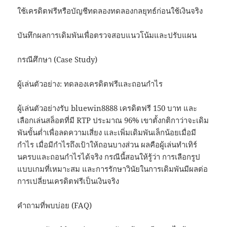
ใช้เครดิตฟรีหรือบัญชีทดลองทดลองกลยุทธ์ก่อนใช้เงินจริง
บันทึกผลการเดิมพันเพื่อตรวจสอบแนวโน้มและปรับแผน
กรณีศึกษา (Case Study)
ผู้เล่นตัวอย่าง: ทดลองเครดิตฟรีและถอนกำไร
ผู้เล่นตัวอย่างรับ bluewin8888 เครดิตฟรี 150 บาท และ
เลือกเล่นสล็อตที่มี RTP ประมาณ 96% เขาตั้งกติกาว่าจะเดิม
พันขั้นต่ำเพื่อลดความเสี่ยง และเพิ่มเดิมพันเล็กน้อยเมื่อมี
กำไร เมื่อมีกำไรถึงเป้าให้ถอนบางส่วน ผลคือผู้เล่นทำเทิร์
นครบและถอนกำไรได้จริง กรณีนี้สอนให้รู้ว่า การเลือกรูป
แบบเกมที่เหมาะสม และการรักษาวินัยในการเดิมพันมีผลต่อ
การเปลี่ยนเครดิตฟรีเป็นเงินจริง
คำถามที่พบบ่อย (FAQ)