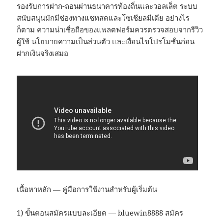
รองรับการฝาก-ถอนผ่านธนาคารท้องถิ่นและวอลเล็ต ระบบ
สนับสนุนมักมีช่องทางแชทสดและโซเชียลมีเดีย อย่างไร
ก็ตาม ความน่าเชื่อถือของแพลตฟอร์มควรตรวจสอบจากรีวิว
ผู้ใช้ นโยบายความเป็นส่วนตัว และเงื่อนไขโปรโมชั่นก่อน
ฝากเงินจริงเสมอ
เนื้อหาหลัก — คู่มือการใช้งานสำหรับผู้เริ่มต้น
1) ขั้นตอนสมัครแบบละเอียด — bluewin8888 สมัคร