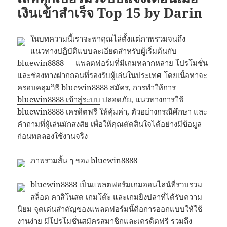
เงินเข้าสำเร็จ Top 15 by Darin
ในบทความนี้เราจะพาคุณไล่ตั้งแต่ภาพรวมจนถึง
แนวทางปฏิบัติแบบละเอียดสำหรับผู้เริ่มต้นกับ
bluewin8888 — แพลตฟอร์มที่มีเกมหลากหลาย โปรโมชั่น
และช่องทางฝากถอนที่รองรับผู้เล่นในประเทศ โดยเนื้อหาจะ
ครอบคลุมวิธี bluewin8888 สมัคร, การทำให้การ
bluewin8888 เข้าสู่ระบบ
ปลอดภัย, แนวทางการใช้
bluewin8888 เครดิตฟรี ให้คุ้มค่า, ตัวอย่างกรณีศึกษา และ
คำถามที่ผู้เล่นมักสงสัย เพื่อให้คุณตัดสินใจได้อย่างมีข้อมูล
ก่อนทดลองใช้งานจริง
ภาพรวมสั้น ๆ ของ bluewin8888
bluewin8888 เป็นแพลตฟอร์มเกมออนไลน์ที่รวบรวม
สล็อต คาสิโนสด เกมโต๊ะ และเกมยิงปลาที่ได้รับความ
นิยม จุดเด่นสำคัญของแพลตฟอร์มนี้คือการออกแบบให้ใช้
งานง่าย มีโปรโมชั่นสมัครสมาชิกและเครดิตฟรี รวมถึง