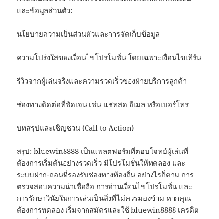
และข้อมูลส่วนตัว:
นโยบายความเป็นส่วนตัวและการจัดเก็บข้อมูล
ความโปร่งใสของเงื่อนไขโปรโมชั่น โดยเฉพาะเงื่อนไขเทิร์น
รีวิวจากผู้เล่นจริงและความรวดเร็วของฝ่ายบริการลูกค้า
ช่องทางติดต่อที่ชัดเจน เช่น แชทสด อีเมล หรือเบอร์โทร
บทสรุปและเชิญชวน (Call to Action)
สรุป: bluewin8888 เป็นแพลตฟอร์มที่ตอบโจทย์ผู้เล่นที่
ต้องการเริ่มต้นอย่างรวดเร็ว มีโปรโมชั่นให้ทดลอง และ
ระบบฝาก-ถอนที่รองรับช่องทางท้องถิ่น อย่างไรก็ตาม การ
ตรวจสอบความน่าเชื่อถือ การอ่านเงื่อนไขโปรโมชั่น และ
การรักษาวินัยในการเล่นเป็นสิ่งที่ไม่ควรมองข้าม หากคุณ
ต้องการทดลอง เริ่มจากสมัครและใช้ bluewin8888 เครดิต