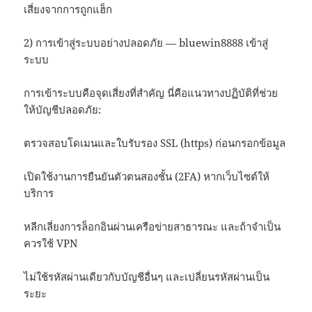
เสี่ยงจากการถูกแฮ็ก
2) การเข้าสู่ระบบอย่างปลอดภัย — bluewin8888 เข้าสู่
ระบบ
การเข้าระบบคือจุดเสี่ยงที่สำคัญ นี่คือแนวทางปฏิบัติที่ช่วย
ให้บัญชีปลอดภัย:
ตรวจสอบโดเมนและใบรับรอง SSL (https) ก่อนกรอกข้อมูล
เปิดใช้งานการยืนยันตัวตนสองชั้น (2FA) หากเว็บไซต์ให้
บริการ
หลีกเลี่ยงการล็อกอินผ่านเครือข่ายสาธารณะ และถ้าจำเป็น
ควรใช้ VPN
ไม่ใช้รหัสผ่านเดียวกับบัญชีอื่นๆ และเปลี่ยนรหัสผ่านเป็น
ระยะ