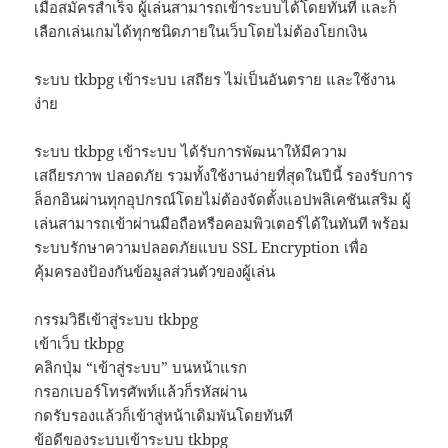
เมื่อสมัครสำเร็จ ผู้เล่นสามารถเข้าระบบได้โดยทันที และก็
เลือกเล่นเกมได้ทุกชนิดภายในเว็บโดยไม่ต้องโยกเงิน
ระบบ tkbpg เข้าระบบ เสถียร ไม่เป็นอันตราย และใช้งาน
ง่าย
ระบบ tkbpg เข้าระบบ ได้รับการพัฒนาให้มีความ
เสถียรภาพ ปลอดภัย รวมทั้งใช้งานง่ายที่สุดในปีนี้ รองรับการ
ล็อกอินผ่านทุกอุปกรณ์โดยไม่ต้องจัดตั้งแอปพลิเคชันเสริม ผู้
เล่นสามารถเข้าผ่านมือถือหรือคอมพิวเตอร์ได้ในทันที พร้อม
ระบบรักษาความปลอดภัยแบบ SSL Encryption เพื่อ
คุ้มครองป้องกันข้อมูลส่วนตัวของผู้เล่น
กรรมวิธีเข้าสู่ระบบ tkbpg
เข้าเว็บ tkbpg
คลิกปุ่ม “เข้าสู่ระบบ” บนหน้าแรก
กรอกเบอร์โทรศัพท์แล้วก็รหัสผ่าน
กดรับรองแล้วก็เข้าสู่หน้าเดิมพันโดยทันที
ข้อดีของระบบเข้าระบบ tkbpg