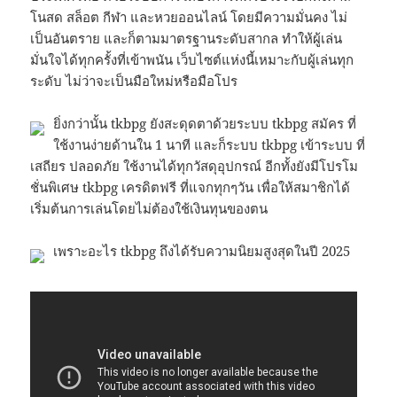
โนสด สล็อต กีฬา และหวยออนไลน์ โดยมีความมั่นคง ไม่
เป็นอันตราย และก็ตามมาตรฐานระดับสากล ทำให้ผู้เล่น
มั่นใจได้ทุกครั้งที่เข้าพนัน เว็บไซต์แห่งนี้เหมาะกับผู้เล่นทุก
ระดับ ไม่ว่าจะเป็นมือใหม่หรือมือโปร
ยิ่งกว่านั้น tkbpg ยังสะดุดตาด้วยระบบ tkbpg สมัคร ที่
ใช้งานง่ายด้านใน 1 นาที และก็ระบบ tkbpg เข้าระบบ ที่
เสถียร ปลอดภัย ใช้งานได้ทุกวัสดุอุปกรณ์ อีกทั้งยังมีโปรโม
ชั่นพิเศษ tkbpg เครดิตฟรี ที่แจกทุกๆวัน เพื่อให้สมาชิกได้
เริ่มต้นการเล่นโดยไม่ต้องใช้เงินทุนของตน
เพราะอะไร tkbpg ถึงได้รับความนิยมสูงสุดในปี 2025