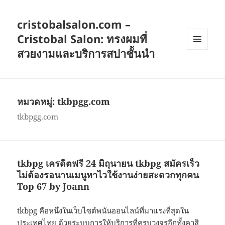
cristobalsalon.com –
Cristobal Salon: ทรงผมที่
สวยงามและบริการสปาชั้นนำ
เมนู
และวิด
เจ็ต
หมวดหมู่:
tkbpgg.com
tkbpgg.com
tkbpg เครดิตฟรี 24 มิถุนายน tkbpg สมัครเร็ว
ไม่ต้องรอนานเมนูหาไวใช้งานง่ายสะดวกทุกคน
Top 67 by Joann
tkbpg คือหนึ่งในเว็บไซต์พนันออนไลน์ที่มาแรงที่สุดใน
ประเทศไทย ด้วยระบบการให้บริการที่ครบวงจรอีกทั้งคาสิ