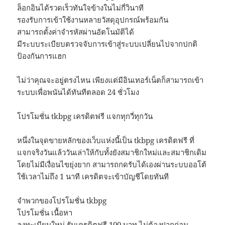
ล็อกอินได้รวดเร็วทันใจข้างในไม่กี่วินาที
รองรับการเข้าใช้งานหลายวัสดุอุปกรณ์พร้อมกัน
สามารถตั้งค่าจำรหัสผ่านอัตโนมัติได้
มีระบบระเบียบตรวจจับการเข้าสู่ระบบเปลี่ยนไปจากปกติ
ป้องกันการแฮก
ไม่ว่าคุณจะอยู่ตรงไหน เพียงแต่มีอินเทอร์เน็ตก็สามารถเข้า
ระบบเพื่อพนันได้ทันทีตลอด 24 ชั่วโมง
โปรโมชั่น tkbpg เครดิตฟรี แจกทุกวี่ทุกวัน
หนึ่งในจุดขายหลักของเว็บแห่งนี้เป็น tkbpg เครดิตฟรี ที่
แจกจริงวันแล้ววันเล่าให้กับทั้งยังสมาชิกใหม่และสมาชิกเดิม
โดยไม่มีเงื่อนไขยุ่งยาก สามารถกดรับได้เองผ่านระบบออโต้
ใช้เวลาไม่ถึง 1 นาที เครดิตจะเข้าบัญชีโดยทันที
จำพวกของโปรโมชั่น tkbpg
โปรโมชั่น เนื้อหา
ลงทะเบียนใหม่ รับเครดิตฟรี 100 บาท ไม่ต้องฝากก่อน