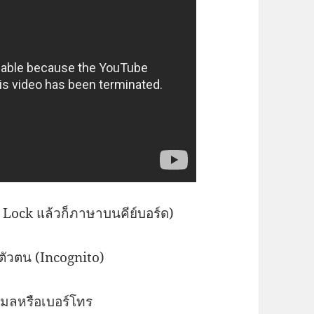
Lock แล้วก็ภาษาบนคีย์บอร์ด)
ตัวตน (Incognito)
ีเมลหรือเบอร์โทร