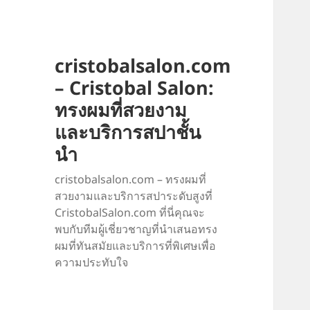
cristobalsalon.com
– Cristobal Salon:
ทรงผมที่สวยงาม
และบริการสปาชั้น
นำ
cristobalsalon.com – ทรงผมที่
สวยงามและบริการสปาระดับสูงที่
CristobalSalon.com ที่นี่คุณจะ
พบกับทีมผู้เชี่ยวชาญที่นำเสนอทรง
ผมที่ทันสมัยและบริการที่พิเศษเพื่อ
ความประทับใจ