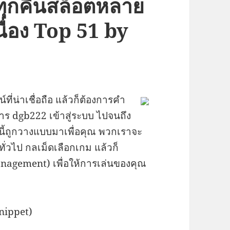
ทุกคืนสล็อตหลาย
นื่อง Top 51 by
่น่าเชื่อถือ แล้วก็ต้องการคำ
าร dgb222 เข้าสู่ระบบ ไปจนถึง
นี้ถูกวางแบบมาเพื่อคุณ พวกเราจะ
ทั่วไป กลเม็ดเลือกเกม แล้วก็
agement) เพื่อให้การเล่นของคุณ
nippet)