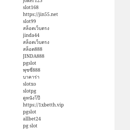
joker123
slot168
https://jin55.net
slot99
สล็อตเว็บตรง
jinda44
สล็อตเว็บตรง
สล็อต888
JINDA888
pgslot
พุซซี่888
บาคาร่า
slotxo
slotpg
ดูหนังโป๊
https://1xbetth.vip
pgslot
allbet24
pg slot