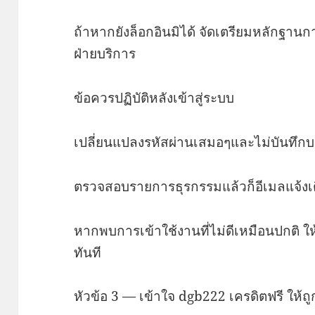
ถ้าหากยังล็อกอินมิได้ จัดเตรียมหลักฐาน
ฝ่ายบริการ
ข้อควรปฏิบัติหลังเข้าสู่ระบบ
เปลี่ยนแปลงรหัสผ่านเสมอๆและไม่บันทึ
ตรวจสอบรายการธุรกรรมแล้วก็อีเมลแจ้งเ
หากพบการเข้าใช้งานที่ไม่ดีเหมือนปกติ ใ
ทันที
หัวข้อ 3 — เข้าใจ dgb222 เครดิตฟรี ให้ถู