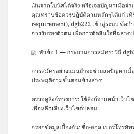
เงินจากโบนัสได้จริง หรือเจอปัญหาเมื่อจำเป็
คุณทราบข้อควรปฏิบัติตามหลักๆได้แก่ เทิ
requirement),
dgb222 เข้าสู่ระบบ
ข้อกำ
การรับรองตัวตน เพื่อการตัดสินใจที่ฉลาดป
หัวข้อ 1 — กระบวนการสมัคร: วิธี dgb2
การสมัครอย่างแม่นยำจะช่วยลดปัญหาเมื่อ
ประพฤติตามขั้นตอนข้างล่าง:
ตรวจดูลิงก์ทางการ: ใช้ลิงก์จากหน้าเว็บไ
เพื่อหลีกเลี่ยงเว็บไซต์ปลอม
กรอกข้อมูลเบื้องต้น: ชื่อ-สกุล เบอร์โทรศัพ