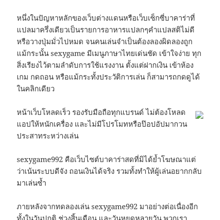
หนึ่งในปัญหาหลักของเว็บต่างแดนหรือเว็บเซ็กซี่บาคาร่าที่
แปลมาครึ่งเดียวเป็นรายการอาหารแปลกๆคำแปลสติไม่ดี
หรือวางปุ่มมั่วไปหมด จนคนเล่นจำเป็นต้องลองผิดลองถูก
แม้กระนั้น sexygame มีเมนูภาษาไทยเด่นชัด เข้าใจง่าย ทุก
สิ่งเรียงไว้ตามลำดับการใช้แรงงาน ตั้งแต่ฝากเงิน เข้าห้อง
เกม กดถอน หรือแม้กระทั้งประวัติการเล่น ก็สามารถกดดูได้
ในคลิกเดียว
หน้าเว็บโหลดเร็ว รองรับมือถือทุกแบรนด์ ไม่ต้องโหลด
แอปให้หนักเครื่อง และไม่มีโปรโมทหรือป๊อปอัปมากวน
ประสาทระหว่างเล่น
sexygame992 คือเว็บไซต์บาคาร่าสดที่มิได้ย้ำโฆษณาแต่
ว่าเน้นระบบดีจัง ถอนเงินได้จริง รวมทั้งทำให้ผู้เล่นอยากกลับ
มาเล่นซ้ำ
ภายหลังจากทดลองเล่น sexygame992 มาอย่างต่อเนื่องอีก
ทั้งในวันปกติ ช่วงสิ้นเดือน และวันหยุดหลายวัน พวกเรา