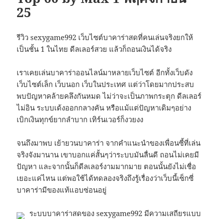
25
รีวิว sexygame992 เว็บไซต์บาคาร่าสดที่คนเล่นจริงยกให้
เป็นชั้น 1 ในไทย ดีลเลอร์สวย แล้วก็ถอนเงินได้จริง
เราเคยเล่นบาคาร่าออนไลน์มาหลายเว็บไซต์ อีกทั้งเว็บดัง
เว็บไซต์เล็ก เว็บนอก เว็บในประเทศ แต่ว่าโดยมากประสบ
พบปัญหาคล้ายคลึงกันหมด ไม่ว่าจะเป็นภาพกระตุก ดีลเลอร์
ไม่อิน ระบบเด้งออกกลางคัน หรือแม้แต่ปัญหาเดิมๆอย่าง
เบิกเงินทุกข์ยากลำบาก เทิร์นเวอร์ก็งวยงง
จนถึงมาพบ เย้ายวนบาคาร่า จากคำแนะนำของเพื่อนซี้ที่เล่น
จริงจังมานาน เขาบอกแค่สั้นๆว่าระบบมันลื่นดี ถอนไม่เคยมี
ปัญหา และจากนั้นก็ดีลเลอร์งามมากมาย ตอนนั้นยังไม่เชื่อ
เยอะแค่ไหน แต่พอใช้ได้ทดลองจริงถึงรู้เรื่องว่าเว็บนี้เซ็กซี่
บาคาร่ามีของแท้แอบซ่อนอยู่
ระบบบาคาร่าสดของ sexygame992 มีความเสถียรแบบ