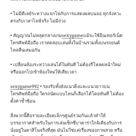
• ไม่มีดีเลย์ระหว่างแจกไพ่กับการแสดงผลบนจอ ทุกจังหวะ
ตรงกับเวลาไลฟ์จริง ไม่มีถ่วง
• สัญญาณไม่หลุดกลางเกม
sexygame
แม้จะใช้อินเทอร์เน็ต
โทรศัพท์มือถือ เราทดสอบเล่นทั้งในบ้านรวมทั้งบนรถยนต์
ไหลลื่นเสมอกัน
• เปลี่ยนห้องระหว่างเล่นได้ในทันที ไม่ต้องรีโหลดหน้าใหม่
หรือออกไปเข้าห้องใหม่ให้เสียเวลา
sexygame992
• รองรับทั้งยังแนวดิ่งและแนวยาวบน
โทรศัพท์มือถือ ใครถนัดแบบไหนก็เลือกได้โดยทันที ไม่ต้อง
ตั้งค่าซ้ำซ้อน
สิ่งพวกนี้คือรายละเอียดเล็กๆศูนย์รวมกันแล้วทำให้
บรรยากาศสำหรับในการเล่นเซ็กซี่บาคาร่าใกล้เคียงกับการ
นั่งอยู่ในคาสิโนจริงที่สุด มันไม่ใช่แค่เรื่องของภาพสวย หรือ