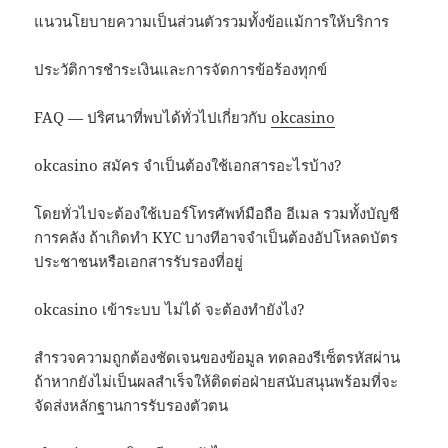
แนวนโยบายความเป็นส่วนตัวรวมทั้งข้อแม้การให้บริการ
ประวัติการชำระเงินและการจัดการข้อร้องทุกข์
FAQ — ปริศนาที่พบได้ทั่วไปเกี่ยวกับ
okcasino
okcasino สมัคร จำเป็นต้องใช้เอกสารอะไรบ้าง?
โดยทั่วไปจะต้องใช้เบอร์โทรศัพท์มือถือ อีเมล รวมทั้งบัญชี
การคลัง ถ้าเกิดทำ KYC บางทีอาจจำเป็นต้องอัปโหลดบัตร
ประชาชนหรือเอกสารรับรองที่อยู่
okcasino เข้าระบบ ไม่ได้ จะต้องทำยังไง?
สำรวจความถูกต้องชัดเจนของข้อมูล ทดลองรีเซ็ตรหัสผ่าน
ถ้าหากยังไม่เป็นผลสำเร็จให้ติดต่อฝ่ายสนับสนุนพร้อมที่จะ
จัดส่งหลักฐานการรับรองตัวตน