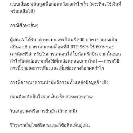
แบบเสี่ยง: พนันสูงเพื่อก่อนหวังผลกำไรเร็ว (ควรที่จะใช้เงินที่
พร้อมเสียได้)
กรณีศึกษาสั้นๆ
ผู้เล่น A ได้รับ okcasino เครดิตฟรี 500 บาท เขาแบ่งเป็น
สปินละ 5 บาท เล่นเกมสล็อตที่มี RTP 96% ใช้ 60% ของ
เครดิตฟรีสำหรับในการเล่นจนได้โบนัสฟรีสปิน จากนั้นถอน
กำไรนิดหน่อยรวมทั้งใช้ที่เหลือทดสอบเกมใหม่ — กรรมวิธี
การนี้ช่วยลดการเสี่ยงและเพิ่มช่องทางล็อกผลกำไร
การพิจารณาความน่านับถือรวมทั้งแหล่งข้อมูลอ้างอิง
ก่อนที่จะตัดสินใจฝากเงินจริง ควรตรวจทาน:
ใบอนุญาตหรือการยืนยัน (ถ้าหากมี)
รีวิวจากเว็บไซต์อิสระและก็ข้อคิดเห็นผู้เล่น