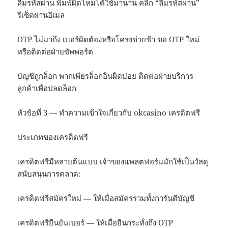
ลืมรหัสผ่าน พิมพ์ผิดไหมได้ใช้มานาน คลิก “ลืมรหัสผ่าน”
รีเซ็ตผ่านอีเมล
OTP ไม่มาถึง เบอร์ผิดต้องหรือโครงข่ายช้า ขอ OTP ใหม่
หรือติดต่อฝ่ายซัพพอร์ต
บัญชีถูกล็อก พากเพียรล็อกอินผิดบ่อย ติดต่อฝ่ายบริการ
ลูกค้าเพื่อปลดล็อก
หัวข้อที่ 3 — ทำความเข้าใจเกี่ยวกับ okcasino เครดิตฟรี
ประเภทของเครดิตฟรี
เครดิตฟรีมีหลายต้นแบบ เจ้าของแพลตฟอร์มมักใช้เป็นวัสดุ
สนับสนุนการตลาด:
เครดิตฟรีสมัครใหม่ — ให้เมื่อสมัครรวมทั้งการันตีบัญชี
เครดิตฟรียืนยันเบอร์ — ให้เมื่อยืนกระทั่งถึง OTP