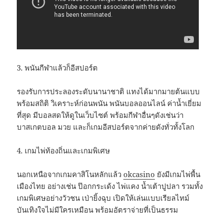
3. พนันกีฬาแล้วก็อีสปอร์ต
รองรับการประลองระดับนานาชาติ แทงได้มากมายต้นแบบ
พร้อมสถิติ วิเคราะห์ก่อนพนัน พนันบอลออนไลน์ ค่าน้ำเยี่ยม
ที่สุด มีบอลสดให้ดูในเว็บไซต์ พร้อมกีฬาอื่นๆดังเช่นว่า
บาสเกตบอล มวย และก็เกมอีสปอร์ตจากค่ายดังทั่วทั้งโลก
4. เกมไพ่ท้องถิ่นและเกมพิเศษ
นอกเหนือจากเกมคาสิโนหลักแล้ว
okcasino
ยังมีเกมไพ่พื้น
เมืองไทย อย่างเช่น ป๊อกกระเด้ง ไพ่แคง น้ำเต้าปูปลา รวมทั้ง
เกมพิเศษอย่างวัวชน เป่ายิ้งฉุบ เปิดให้เล่นแบบเรียลไทม์
บันเทิงใจไม่มีใครเหมือน พร้อมอัตราจ่ายที่เป็นธรรม