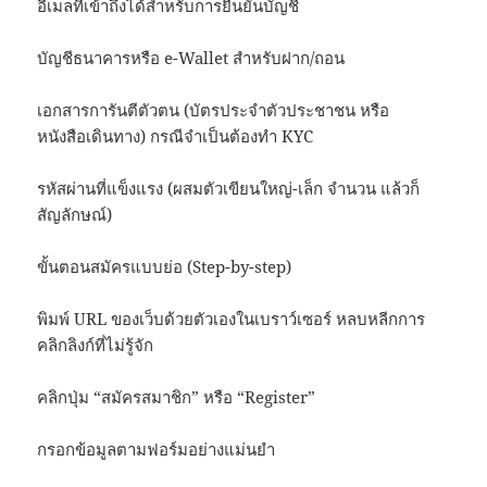
อีเมลที่เข้าถึงได้สำหรับการยืนยันบัญชี
บัญชีธนาคารหรือ e-Wallet สำหรับฝาก/ถอน
เอกสารการันตีตัวตน (บัตรประจำตัวประชาชน หรือ
หนังสือเดินทาง) กรณีจำเป็นต้องทำ KYC
รหัสผ่านที่แข็งแรง (ผสมตัวเขียนใหญ่-เล็ก จำนวน แล้วก็
สัญลักษณ์)
ขั้นตอนสมัครแบบย่อ (Step-by-step)
พิมพ์ URL ของเว็บด้วยตัวเองในเบราว์เซอร์ หลบหลีกการ
คลิกลิงก์ที่ไม่รู้จัก
คลิกปุ่ม “สมัครสมาชิก” หรือ “Register”
กรอกข้อมูลตามฟอร์มอย่างแม่นยำ