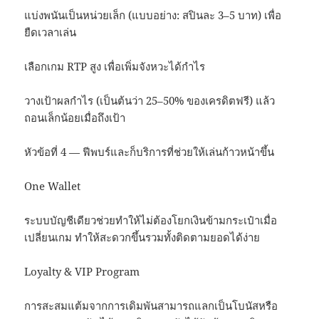
แบ่งพนันเป็นหน่วยเล็ก (แบบอย่าง: สปินละ 3–5 บาท) เพื่อ
ยืดเวลาเล่น
เลือกเกม RTP สูง เพื่อเพิ่มจังหวะได้กำไร
วางเป้าผลกำไร (เป็นต้นว่า 25–50% ของเครดิตฟรี) แล้ว
ถอนเล็กน้อยเมื่อถึงเป้า
หัวข้อที่ 4 — ฟีพบร์และก็บริการที่ช่วยให้เล่นก้าวหน้าขึ้น
One Wallet
ระบบบัญชีเดียวช่วยทำให้ไม่ต้องโยกเงินข้ามกระเป๋าเมื่อ
เปลี่ยนเกม ทำให้สะดวกขึ้นรวมทั้งติดตามยอดได้ง่าย
Loyalty & VIP Program
การสะสมแต้มจากการเดิมพันสามารถแลกเป็นโบนัสหรือ