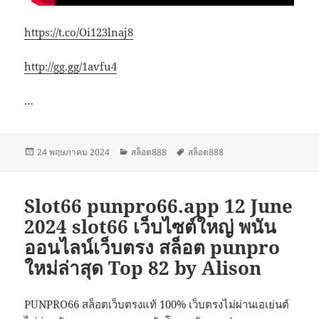
https://t.co/Oi123lnaj8
http://gg.gg/1avfu4
…
เขียน
หมวด
ป้าย
24 พฤษภาคม 2024
สล็อต888
สล็อต888
เมื่อ
หมู่
กำกับ
Slot66 punpro66.app 12 June
2024 slot66 เว็บไซต์ใหญ่ พนัน
ออนไลน์เว็บตรง สล็อต punpro
ใหม่ล่าสุด Top 82 by Alison
PUNPRO66 สล็อตเว็บตรงแท้ 100% เว็บตรงไม่ผ่านเอเย่นต์