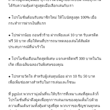
ได้รับความคุ้มค่าสูงสุดเมื่อเลือกเล่นกับเรา
● โปรโมชั่นต้อนรับสมาชิกใหม่ ให้โบนัสสูงสุด 100% เมื่อ
กระทำการฝากเงินทีแรก
● โปรฝากน้อย ถอนชั่วร้าย ฝากเพียงแค่ 10 บาท รับเครดิต
ฟรี 50 บาท เพื่อให้คนที่ปรารถนาทดลองเล่นได้สัมผัส
ประสบการณ์ที่น่าเร้าใจ
● โปรโมชั่นเดือนเกิดสุดพิเศษ แจกเครดิตฟรี 300 บาทในวัน
เกิด เพื่อเฉลิมฉลองวันพิเศษของคุณ
● โปรสายวัดใจ สำหรับผู้เล่นทุนน้อย ฝาก 10 รับ 50 บาท
เพื่อเพิ่มช่องทางสำหรับในการเล่นและก็ชนะ
ที่ pgslot พวกเรามุ่งมั่นที่จะให้บริการที่เหมาะสมที่สุดแล้วก็
โปรโมชั่นที่น่าดึงดูดเพื่อทุกการเล่นเกมของคุณเต็มไปด้วย
ความตื่นเต้นรวมทั้งคุ้มค่าสูงที่สุด พวกเราขอเชิญชวนทุกคน