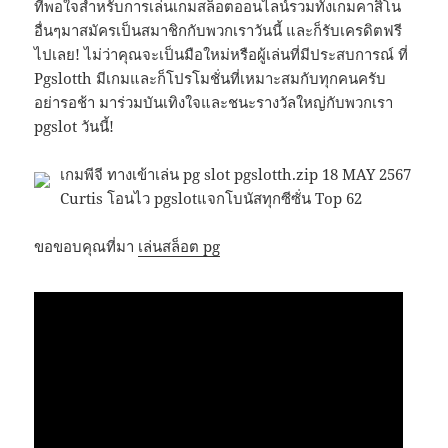
ที่พอใจสำหรับการเล่นเกมสล็อตออนไลน์รวมทั้งเกมคาสิโน
อื่นๆมาสมัครเป็นสมาชิกกับพวกเราวันนี้ และก็รับเครดิตฟรี
ไปเลย! ไม่ว่าคุณจะเป็นมือใหม่หรือผู้เล่นที่มีประสบการณ์ ที่
Pgslotth มีเกมและก็โปรโมชั่นที่เหมาะสมกับทุกคนครับ
อย่ารอช้า มาร่วมบันเทิงใจและชนะรางวัลใหญ่กับพวกเรา
pgslot วันนี้!
เกมพีจี ทางเข้าเล่น pg slot pgslotth.zip 18 MAY 2567
Curtis โอนไว pgslotแจกโบนัสทุกซีซั่น Top 62
ขอขอบคุณที่มา
เล่นสล็อต pg