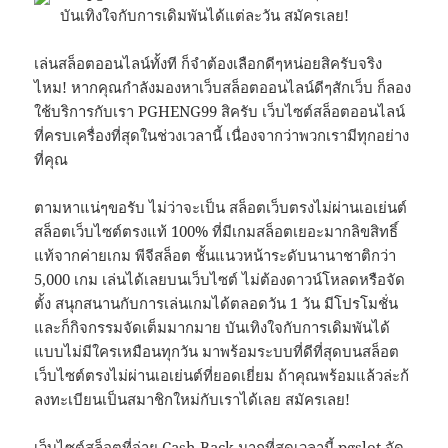
บันเทิงใจกับการเดิมพันได้แต่ละวัน สมัครเลย!
เล่นสล็อตออนไลน์ทั้งที ก็จำต้องเลือกดีๆหน่อยสิครับจริง
ไหม! หากคุณกำลังมองหาเว็บสล็อตออนไลน์ดีๆสักเว็บ ก็ลอง
ใช้บริการกับเรา PGHENG99 สิครับ เว็บไซต์สล็อตออนไลน์
ที่ครบเครื่องที่สุดในช่วงเวลานี้ เนื่องจากว่าพวกเรามีทุกอย่าง
ที่คุณ
ตามหาแน่ๆขอรับ ไม่ว่าจะเป็น สล็อตเว็บตรงไม่ผ่านเอเย่นต์
สล็อตเว็บไซต์ตรงแท้ 100% ที่มีเกมสล็อตเยอะมากลิขสิทธิ์
แท้จากค่ายเกม พีจีสล็อต ชั้นแนวหน้าระดับนานาชาติกว่า
5,000 เกม เล่นได้เลยบนเว็บไซต์ ไม่ต้องดาวน์โหลดหรือจัด
ตั้ง สนุกสนานกับการเล่นเกมได้ตลอดวัน 1 วัน มีโปรโมชั่น
และก็กิจกรรมจัดเต็มมากมาย บันเทิงใจกับการเดิมพันได้
แบบไม่มีใครเหมือนทุกวัน มาพร้อมระบบที่ดีที่สุดบนสล็อต
เว็บไซต์ตรงไม่ผ่านเอเย่นต์ที่ยอดเยี่ยม ถ้าคุณพร้อมแล้วล่ะก้
ลงทะเบียนเป็นสมาชิกใหม่กับเราได้เลย สมัครเลย!
เว็บไซต์สล็อตที่จ่าย Cash Back มากที่สุดเวลานี้ pgslot จัด