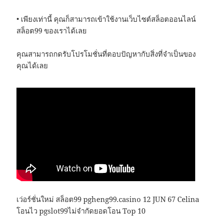
• เพียงเท่านี้ คุณก็สามารถเข้าใช้งานเว็บไซต์สล็อตออนไลน์
สล็อต99 ของเราได้เลย
คุณสามารถกดรับโปรโมชั่นที่ตอบปัญหากับสิ่งที่จำเป็นของ
คุณได้เลย
เว่อร์ชั่นใหม่ สล็อต99 pgheng99.casino 12 JUN 67 Celina
โอนไว pgslot99ไม่จำกัดยอดโอน Top 10