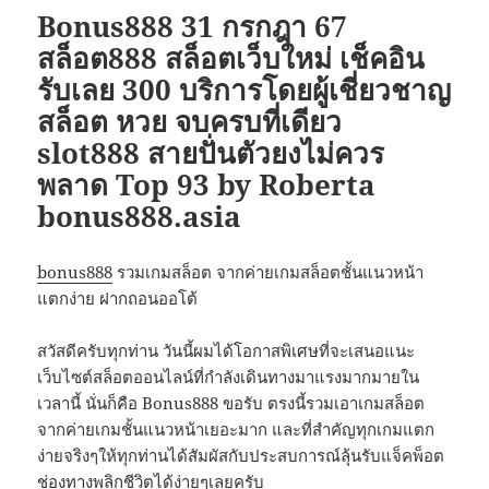
Bonus888 31 กรกฎา 67
สล็อต888 สล็อตเว็บใหม่ เช็คอิน
รับเลย 300 บริการโดยผู้เชี่ยวชาญ
สล็อต หวย จบครบที่เดียว
slot888 สายปั่นตัวยงไม่ควร
พลาด Top 93 by Roberta
bonus888.asia
bonus888
รวมเกมสล็อต จากค่ายเกมสล็อตชั้นแนวหน้า
แตกง่าย ฝากถอนออโต้
สวัสดีครับทุกท่าน วันนี้ผมได้โอกาสพิเศษที่จะเสนอแนะ
เว็บไซต์สล็อตออนไลน์ที่กำลังเดินทางมาแรงมากมายใน
เวลานี้ นั่นก็คือ Bonus888 ขอรับ ตรงนี้รวมเอาเกมสล็อต
จากค่ายเกมชั้นแนวหน้าเยอะมาก และที่สำคัญทุกเกมแตก
ง่ายจริงๆให้ทุกท่านได้สัมผัสกับประสบการณ์ลุ้นรับแจ็คพ็อต
ช่องทางพลิกชีวิตได้ง่ายๆเลยครับ