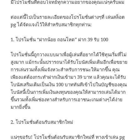
มีโปรโมชั่นที่ตอบโจทย์ทุกความอยากของคุณแน่ๆครับผม
ต่อแต่นี้ไปเป็นรายละเอียดของโปรโมชั่นต่างๆที่ เล่นสล็อต
pg ได้จัดแจงไว้ให้สำหรับสมาชิกทุกท่าน:
1. โปรโมชั่น “ฝากน้อย ถอนโหด” ฝาก 39 รับ 100
โปรโมชั่นนี้ถูกวางแบบมาเพื่อผู้เล่นที่อยากได้ใช้ทุนเริ่มที่ไม่
สูงมาก แม้กระนั้นปรารถนาได้รับโบนัสเพิ่มเติมอีกเพื่อขยาย
การเล่นรวมทั้งเพิ่มจังหวะสำหรับการชนะให้มากขึ้น คุณ
เพียงแต่ต้องกระทำฝากเงินเข้ามา 39 บาท แล้วคุณจะได้รับ
โบนัสเสริมเติมเป็นเงิน 100 บาททันทีเข้าไปในบัญชีของคุณ
โบนัสนี้เป็นการเพิ่มเงินลงทุนของคุณให้สามารถเล่นได้มาก
ขึ้นรวมทั้งเพิ่มช่องทางสำหรับการเอาชนะเกมต่างๆได้ง่าย
มากยิ่งขึ้น
2. โปรโมชั่นต้อนรับสมาชิกใหม่
แน่ๆขอรับ! โปรโมชั่นต้อนรับสมาชิกใหม่ที่ ทางเข้าเล่น pg