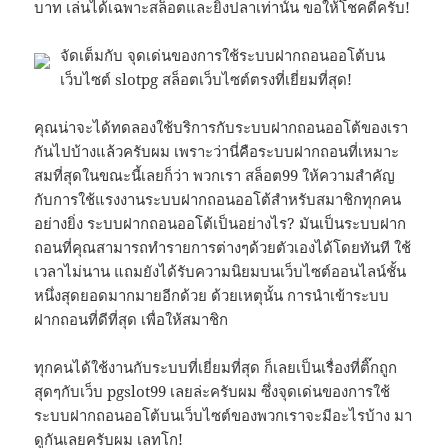
บาท เล่นได้เฉพาะสล็อตและยิงปลาเท่านั้น ขอให้โชคดีครับ!
จัดเต็มกับ จุดเด่นของการใช้ระบบฝากถอนออโต้บน
เว็บไซต์ slotpg สล็อตเว็บไซต์ตรงที่เยี่ยมที่สุด!
คุณน่าจะได้ทดลองใช้บริการกับระบบฝากถอนออโต้ของเรา
กันไปบ้างแล้วครับผม เพราะว่านี่คือระบบฝากถอนที่เหมาะ
สมที่สุดในขณะนี้เลยก็ว่า พวกเรา สล็อต99 ให้ความสำคัญ
กับการใช้แรงงานระบบฝากถอนออโต้สำหรับสมาชิกทุกคน
อย่างยิ่ง ระบบฝากถอนออโต้เป็นอย่างไร? มันเป็นระบบฝาก
ถอนที่คุณสามารถทำรายการต่างๆด้วยตัวเองได้โดยทันที ใช้
เวลาไม่นาน แถมยังได้รับความนิยมบนเว็บไซต์ออนไลน์ชั้น
หนึ่งสุดยอดมากมายอีกด้วย ด้วยเหตุนั้น การนำเข้าระบบ
ฝากถอนที่ดีที่สุด เพื่อให้สมาชิก
ทุกคนได้ใช้งานกับระบบที่เยี่ยมที่สุด ก็เลยเป็นเรื่องที่ติ๊กถูก
สุดๆกับเว็บ pgslot99 เลยล่ะครับผม ซึ่งจุดเด่นของการใช้
ระบบฝากถอนออโต้บนเว็บไซต์ของพวกเราจะมีอะไรบ้าง มา
ดูกันเลยครับผม เลทโก!