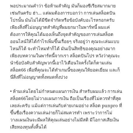
พอประมาณคำว่า ข้อห้ามสำคัญ มันก็มองซีเรียสมากมาย
เช่นกันครับ ฮ่า… แต่ผมต้องการบอกว่า การเล่นสล็อตปัน
โปรนั้น มันไม่ได้มีขีดจำกัดหรือข้อบังคับอะไรหรอกครับ
เพียงสิ่งที่ไม่อนุญาตสำคัญที่ผมยกมาในพาร์ทนี้ ผมแค่
ต้องการให้คุณได้มองเห็นถึงจุดสำคัญของการเล่นสล็อต
ออนไลน์ให้ได้กำไรเพิ่มขึ้นเรื่อยๆ จริงอยู่ว่า คุณจะเล่นแบบ
ไหนก็ได้ จะทำไหมทำก็ได้ มันเป็นสิทธิของคุณอย่างมาก
เพียงบทความในพาร์ทนี้จากเรา สล็อตปันโปร หวังว่าคุณจะ
นำข้อบังคับสำคัญพวกนี้เอาไว้เตือนใจครั้งใดก็ตามเล่น
สล็อต66 เพื่อที่คุณจะได้ทำเกมนี้ของคุณให้ยอดเยี่ยม และก็
นี่สิ่งที่ไม่อนุญาตทั้งหมดทั้งปวง
• ห้ามเล่นโดยไม่กำหนดแผนการเงิน สำหรับผมแล้ว การเล่น
สล็อต66โดยไม่วางแผนการเงิน ถือเป็นเรื่องที่ไม่ควรทำที่สุด
เลยล่ะครับ แม้แต่การเล่นกับค่ายเกมอย่าง สล็อต punpro ที่
ขึ้นชื่อเรื่องความเล่นง่ายก็ไม่สมควรทำ เพราะว่าการไม่
วางแผนเงินจะมีผลให้คุณเล่นอย่างไม่มีสติ มีโอกาสเสียเงิน
เสียทองทุนทั้งสิ้นได้