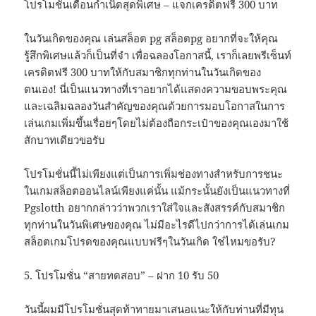
โปรโมชั่นเดือนกำเนิดสุดพิเศษ – แจกเครดิตฟรี 300 บาท
ในวันเกิดของคุณ เล่นสล็อต pg สล็อตpg อยากที่จะให้คุณ
รู้สึกพิเศษแล้วก็เป็นที่จำ เพื่อฉลองโอกาสนี้, เราก็เลยพรีเซ็นท์
เครดิตฟรี 300 บาทให้กับสมาชิกทุกท่านในวันเกิดของ
ตนเอง! นี่เป็นแนวทางที่เราอยากได้แสดงความขอบพระคุณ
และเฉลิมฉลองวันสำคัญของคุณด้วยการมอบโอกาสในการ
เล่นเกมเพิ่มขึ้นเรื่อยๆโดยไม่ต้องถือกระเป๋าของคุณเองมาใช้
สักบาทเดียวขอรับ
โปรโมชั่นนี้ไม่เพียงแต่เป็นการเพิ่มช่องทางสำหรับการชนะ
ในเกมสล็อตออนไลน์เพียงแค่นั้น แม้กระนั้นยังเป็นแนวทางที่
Pgslotth อยากกล่าวว่าพวกเราใส่ใจและสังสรรค์กับสมาชิก
ทุกท่านในวันพิเศษของคุณ ไม่มีอะไรดีไปกว่าการได้เล่นเกม
สล็อตเกมโปรดของคุณแบบฟรีๆในวันเกิด ใช่ไหมขอรับ?
5. โปรโมชั่น “สายทดสอบ” – ฝาก 10 รับ 50
วันนี้ผมมีโปรโมชั่นสุดท้าทายมาเสนอแนะให้กับท่านที่มีทุน