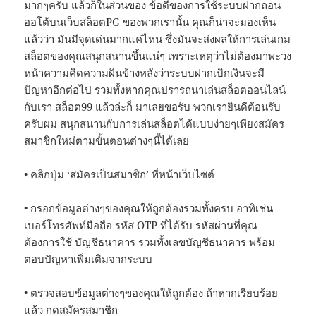
มากๆครับ แล้วก็ในส่วนของ ข้อดีของการใช้ระบบฝากถอน
ออโต้บนเว็บสล็อตPG ของพวกเรานั้น คุณก็น่าจะมองเห็น
แล้วว่า มันมีจุดเด่นมากแค่ไหน ซึ่งมันจะส่งผลให้การเล่นเกม
สล็อตของคุณสนุกสนานขึ้นแน่ๆ เพราะเหตุว่าไม่ต้องมาพะวง
หน้าความคิดความฝันข้างหลังว่าระบบฝากเบิกเงินจะมี
ปัญหาอีกต่อไป รวมทั้งหากคุณปรารถนาเล่นสล็อตออนไลน์
กับเรา สล็อต99 แล้วล่ะก็ มาเลยขอรับ พวกเรายินดีต้อนรับ
ครับผม สนุกสนานกับการเล่นสล็อตได้แบบง่ายๆเพียงสมัคร
สมาชิกใหม่ตามขั้นตอนต่างๆนี้ได้เลย
• คลิกปุ่ม ‘สมัครเป็นสมาชิก’ ที่หน้าเว็บไซต์
• กรอกข้อมูลต่างๆของคุณให้ถูกต้องรวมทั้งครบ อาทิเช่น
เบอร์โทรศัพท์มือถือ รหัส OTP ที่ได้รับ รหัสผ่านที่คุณ
ต้องการใช้ บัญชีธนาคาร รวมทั้งเลขบัญชีธนาคาร พร้อม
ตอบปัญหาเพิ่มเติมจากระบบ
• ตรวจสอบข้อมูลต่างๆของคุณให้ถูกต้อง ถ้าหากเรียบร้อย
แล้ว กดสมัครสมาชิก