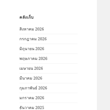
คลังเก็บ
สิงหาคม 2026
กรกฎาคม 2026
มิถุนายน 2026
พฤษภาคม 2026
เมษายน 2026
มีนาคม 2026
กุมภาพันธ์ 2026
มกราคม 2026
ธันวาคม 2025