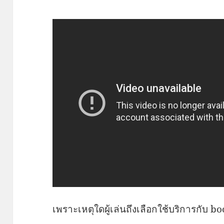
เพราะเหตุใดผู้เล่นถึงเลือกใช้บริการกับ 