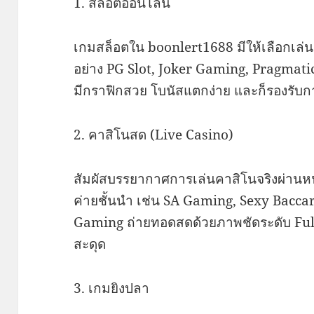
1. สล็อตออนไลน์
เกมสล็อตใน boonlert1688 มีให้เลือกเล่
อย่าง PG Slot, Joker Gaming, Pragmatic 
มีกราฟิกสวย โบนัสแตกง่าย และก็รองรับกา
2. คาสิโนสด (Live Casino)
สัมผัสบรรยากาศการเล่นคาสิโนจริงผ่านห
ค่ายชั้นนำ เช่น SA Gaming, Sexy Bacca
Gaming ถ่ายทอดสดด้วยภาพชัดระดับ Full 
สะดุด
3. เกมยิงปลา