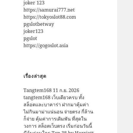
joker 123
https://samurai777.net
https://tokyoslot88.com
pgslotbetway
joker123
pgslot
https://gogoslot.asia
เรื่องล่าสุด
Tangtem168 11 ก.ย. 2026
tangtem168 เว็บเดียวครบ ทั้ง
สล็อตและบาคาร่า ฝากมาคุ้มค่า
ไม่กินมาม่าแน่นอน จ่ายตรง กี่ล้าน
ก็จ่าย คุ้มค่าการเดิมพัน ที่สุดใน
วงการ สล็อตเว็บตรง เริ่มก่อนวันนี้