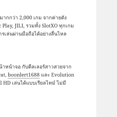
นมากกว่า 2,000 เกม จากค่ายดัง
Play, JILI, รวมทั้ง SlotXO ทุกเกม
รเล่นผ่านมือถือได้อย่างลื่นไหล
น้าหน้าจอ กับดีลเลอร์สาวสวยจาก
rat,
boonlert1688
และ Evolution
HD เล่นได้แบบเรียลไทม์ ไม่มี