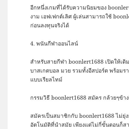
อีกหนึ่งเกมที่ได้รับความนิยมของ boonlert1
งาม เอฟเฟกต์เลิศ ผู้เล่นสามารถใช้ boonl
ก่อนลงทุนจริงได้
4. พนันกีฬาออนไลน์
สำหรับสายกีฬา boonlert1688 เปิดให้เดิ
บาสเกตบอล มวย รวมทั้งอีสปอร์ต พร้อมรา
แบบเรียลไทม์
กรรมวิธี boonlert1688 สมัคร กล้วยๆข้าง
สมัครเป็นสมาชิกกับ boonlert1688 ไม่ยุ่
อัตโนมัติที่นำสมัย เพียงแต่ไม่กี่ขั้นตอนก็ส