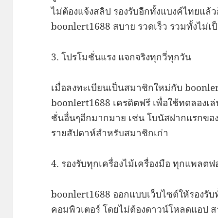
ไม่ต้องแจ้งสลิป รองรับอีกทั้งแบงค์ไทยแล้
boonlert1688 สบาย รวดเร็ว รวมทั้งไม่เป
3. โปรโมชั่นแรง แจกจริงทุกวี่ทุกวัน
เมื่อลงทะเบียนเป็นสมาชิกใหม่กับ boonler
boonlert1688 เครดิตฟรี เพื่อใช้ทดลองเล่
ชั่นอื่นๆอีกมากมาย เช่น โบนัสฝากแรกของ
รายสัปดาห์สำหรับสมาชิกเก่า
4. รองรับทุกเครื่องไม้เครื่องมือ ทุกแพลตฟ
boonlert1688 ออกแบบเว็บไซต์ให้รองรับทั้
คอมพิวเตอร์ โดยไม่ต้องดาวน์โหลดแอป สา