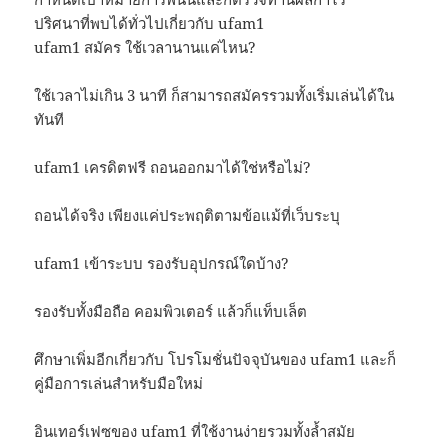
ปริศนาที่พบได้ทั่วไปเกี่ยวกับ ufam1
ufam1 สมัคร ใช้เวลานานแค่ไหน?
ใช้เวลาไม่เกิน 3 นาที ก็สามารถสมัครรวมทั้งเริ่มเล่นได้ใน
ทันที
ufam1 เครดิตฟรี ถอนออกมาได้ใช่หรือไม่?
ถอนได้จริง เพียงแค่ประพฤติตามข้อแม้ที่เว็บระบุ
ufam1 เข้าระบบ รองรับอุปกรณ์ใดบ้าง?
รองรับทั้งมือถือ คอมพิวเตอร์ แล้วก็แท็บเล็ต
ศึกษาเพิ่มอีกเกี่ยวกับ โปรโมชั่นปัจจุบันของ ufam1 และก็
คู่มือการเล่นสำหรับมือใหม่
อินเทอร์เฟซของ ufam1 ที่ใช้งานง่ายรวมทั้งล้ำสมัย