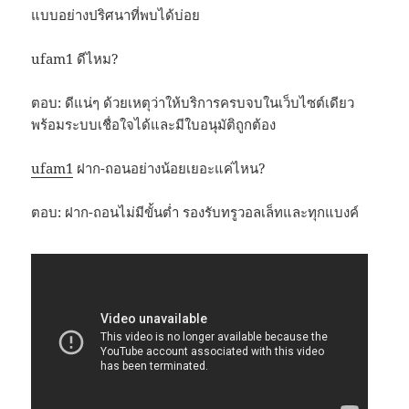
แบบอย่างปริศนาที่พบได้บ่อย
ufam1 ดีไหม?
ตอบ: ดีแน่ๆ ด้วยเหตุว่าให้บริการครบจบในเว็บไซต์เดียว
พร้อมระบบเชื่อใจได้และมีใบอนุมัติถูกต้อง
ufam1
ฝาก-ถอนอย่างน้อยเยอะแค่ไหน?
ตอบ: ฝาก-ถอนไม่มีขั้นต่ำ รองรับทรูวอลเล็ทและทุกแบงค์