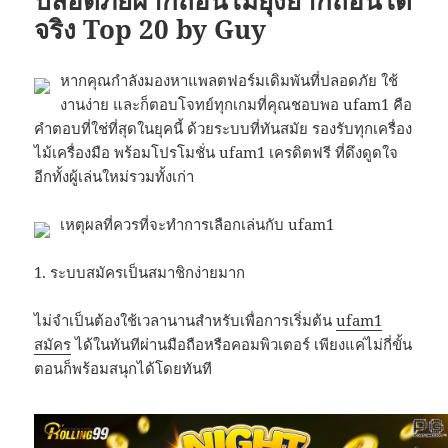
จริง Top 20 by Guy
หากคุณกำลังมองหาแพลตฟอร์มเดิมพันที่ปลอดภัย ใช้
งานง่าย และก็ตอบโจทย์ทุกเกมที่คุณชอบพอ ufam1 คือ
คำตอบที่ใช่ที่สุดในยุคนี้ ด้วยระบบที่ทันสมัย รองรับทุกเครื่อง
ไม้เครื่องมือ พร้อมโปรโมชั่น ufam1 เครดิตฟรี ที่ดึงดูดใจ
อีกทั้งผู้เล่นใหม่รวมทั้งเก่า
เหตุผลที่ควรที่จะทำการเลือกเล่นกับ ufam1
1. ระบบสมัครเป็นสมาชิกง่ายมาก
ไม่จำเป็นต้องใช้เวลานานสำหรับเพื่อการเริ่มต้น
ufam1
สมัคร
ได้ในทันทีผ่านมือถือหรือคอมพิวเตอร์ เพียงแค่ไม่กี่ขั้น
ตอนก็พร้อมสนุกได้โดยทันที