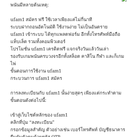
พนันมีหลายต้นเหตุ:
ufam1 สมัคร ฟรี ใช้เวลาเพียงแค่ไม่กี่นาที
ระบบฝากถอนอัตโนมัติ ใช้งานง่าย ไม่เป็นอันตราย
ufam1 เข้าระบบ ได้ทุกแพลตฟอร์ม อีกทั้งโทรศัพท์มือถือ
แท็บเล็ต รวมทั้งคอมพิวเตอร์
โปรโมชั่น ufam1 เครดิตฟรี แจกจริงวันแล้ววันเล่า
รองรับเกมพนันครบวงจรอีกทั้งสล็อต คาสิโน กีฬา และก็เกม
ไพ่
ขั้นตอนการใช้งาน ufam1
กระบวนการ ufam1 สมัคร
การลงทะเบียนกับ ufam1 นั้นง่ายสุดๆ เพียงแต่กระทำตาม
ขั้นตอนดังต่อไปนี้:
เข้าสู่เว็บไซต์หลักของ ufam1
คลิกที่ปุ่ม “ลงทะเบียน”
กรอกข้อมูลสำคัญ ตัวอย่างเช่น เบอร์โทรศัพท์ บัญชีธนาคาร
ยืนยันตัวตนด้วยรหัส OTP