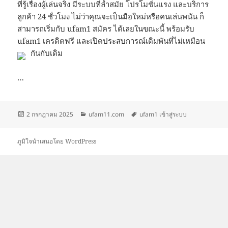
ที่รู้เรื่องผู้เล่นจริง มีระบบที่ล้ำสมัย โปรโมชั่นแรง และบริการ
ลูกค้า 24 ชั่วโมง ไม่ว่าคุณจะเป็นมือใหม่หรือคนเล่นพนัน ก็
สามารถเริ่มกับ ufam1 สมัคร ได้เลยในขณะนี้ พร้อมรับ
ufam1 เครดิตฟรี และเปิดประสบการณ์เดิมพันที่ไม่เหมือน
กันกับเดิม
…
เขียน
หมวด
ป้าย
2 กรกฎาคม 2025
ufam11.com
ufam1 เข้าสู่ระบบ
เมื่อ
หมู่
กำกับ
ภูมิใจนำเสนอโดย WordPress