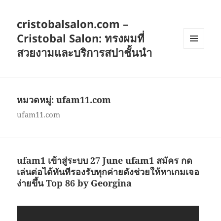
cristobalsalon.com –
Cristobal Salon: ทรงผมที่
สวยงามและบริการสปาชั้นนำ
เมนู
และวิด
เจ็ต
หมวดหมู่:
ufam11.com
ufam11.com
ufam1 เข้าสู่ระบบ 27 June ufam1 สมัคร กด
เล่นต่อได้ทันทีรองรับทุกค่ายดังช่วยให้หาเกมเจอ
ง่ายขึ้น Top 86 by Georgina