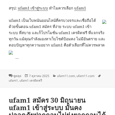
สรุป:
ufam1 เข้าสู่ระบบ
ทำไมควรเลือก
ufam1
ufam1 เป็นเว็บพนันออนไลน์ที่ครบวงจรและเชื่อถือได้
ด้วยขั้นตอน ufam1 สมัคร ที่ง่าย ระบบ ufam1 เข้า
ระบบ ที่สบาย และก็โปรโมชั่น ufam1 เครดิตฟรี ที่แจกจริง
ทุกวัน แม้คุณกำลังมองหาเว็บไซต์ป้อมคง ไม่มีอันตราย และ
ตอบปัญหาทุกความอยาก ufam1 คือตัวเลือกที่ไม่ควรพลาด
…
รูป
เขียน
หมวด
ป้าย
พูดคุย
7 ตุลาคม 2025
ufam11.com
,
ufam11.com
แบบ
เมื่อ
หมู่
กำกับ
ufam1
,
ufam1 เครดิตฟรี
เรื่อง
ufam1 สมัคร 30 มิถุนายน
ufam1 เข้าสู่ระบบ มั่นคง
ปลอดภัยฝากถอนไม่ยุ่งยากถอนได้