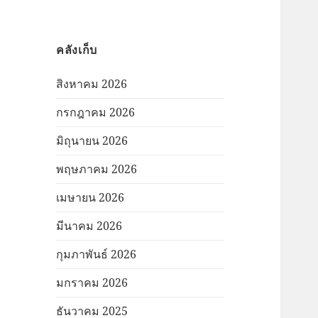
คลังเก็บ
สิงหาคม 2026
กรกฎาคม 2026
มิถุนายน 2026
พฤษภาคม 2026
เมษายน 2026
มีนาคม 2026
กุมภาพันธ์ 2026
มกราคม 2026
ธันวาคม 2025