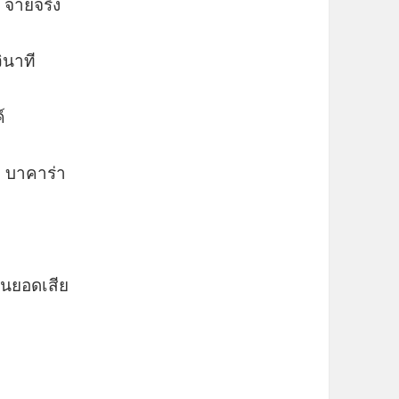
 จ่ายจริง
ินาที
์
 บาคาร่า
คืนยอดเสีย