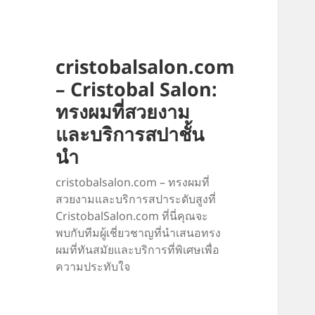
cristobalsalon.com
– Cristobal Salon:
ทรงผมที่สวยงาม
และบริการสปาชั้น
นำ
cristobalsalon.com – ทรงผมที่
สวยงามและบริการสปาระดับสูงที่
CristobalSalon.com ที่นี่คุณจะ
พบกับทีมผู้เชี่ยวชาญที่นำเสนอทรง
ผมที่ทันสมัยและบริการที่พิเศษเพื่อ
ความประทับใจ