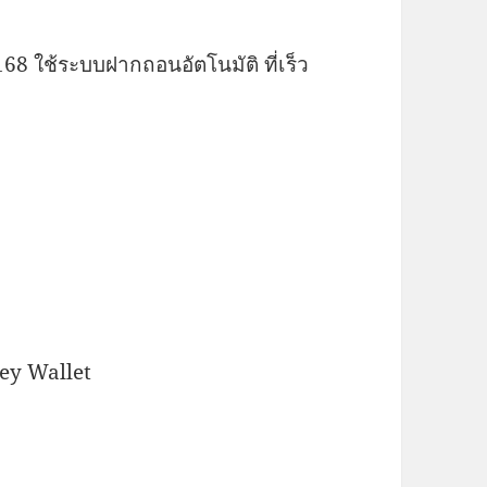
68 ใช้ระบบฝากถอนอัตโนมัติ ที่เร็ว
ney Wallet
ล