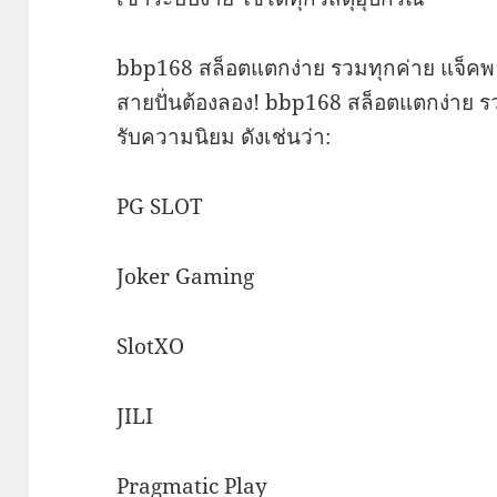
bbp168 สล็อตแตกง่าย รวมทุกค่าย แจ็ค
สายปั่นต้องลอง! bbp168 สล็อตแตกง่าย รวม
รับความนิยม ดังเช่นว่า:
PG SLOT
Joker Gaming
SlotXO
JILI
Pragmatic Play