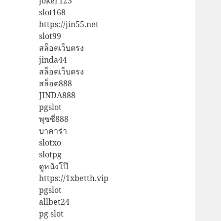
joker123
slot168
https://jin55.net
slot99
สล็อตเว็บตรง
jinda44
สล็อตเว็บตรง
สล็อต888
JINDA888
pgslot
พุซซี่888
บาคาร่า
slotxo
slotpg
ดูหนังโป๊
https://1xbetth.vip
pgslot
allbet24
pg slot