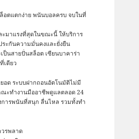
ล็อตแตกง่าย พนันบอลครบ จบในที่
ะมาแรงที่สุดในขณะนี้ ให้บริการ
ับประกันความมั่นคงและยั่งยืน
ะเป็นสายปั่นสล็อต เซียนบาคาร่า
ี่เดียว
ยอด ระบบฝากถอนอัตโนมัติไม่มี
ก็คณะทำงานมืออาชีพดูแลตลอด 24
การพนันที่สนุก ลื่นไหล รวมทั้งทำ
่ควรพลาด