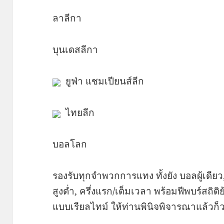
ลาลีกา
บุนเดสลีกา
ยูฟ่า แชมเปียนส์ลีก
ไทยลีก
บอลโลก
รองรับทุกจำพวกการแทง ทั้งยัง บอลผู้เดีย
สูงต่ำ, ครึ่งแรก/เต็มเวลา พร้อมฟีพบร์สถิ
แบบเรียลไทม์ ให้ท่านพินิจพิจารณาแล้วก็