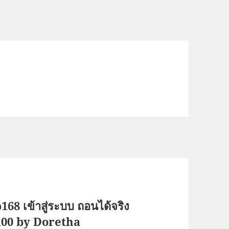
8 เข้าสู่ระบบ ถอนได้จริง
100 by Doretha