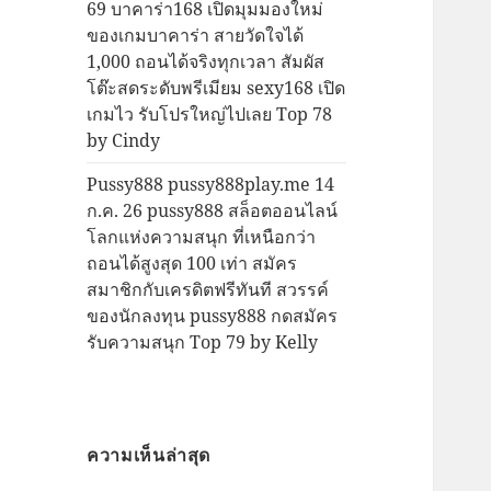
69 บาคาร่า168 เปิดมุมมองใหม่
ของเกมบาคาร่า สายวัดใจได้
1,000 ถอนได้จริงทุกเวลา สัมผัส
โต๊ะสดระดับพรีเมียม sexy168 เปิด
เกมไว รับโปรใหญ่ไปเลย Top 78
by Cindy
Pussy888 pussy888play.me 14
ก.ค. 26 pussy888 สล็อตออนไลน์
โลกแห่งความสนุก ที่เหนือกว่า
ถอนได้สูงสุด 100 เท่า สมัคร
สมาชิกกับเครดิตฟรีทันที สวรรค์
ของนักลงทุน pussy888 กดสมัคร
รับความสนุก Top 79 by Kelly
ความเห็นล่าสุด