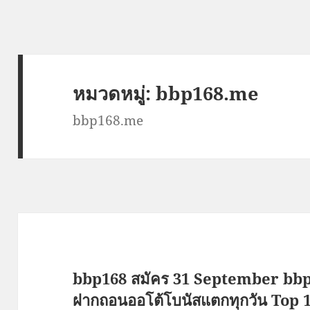
หมวดหมู่:
bbp168.me
bbp168.me
bbp168 สมัคร 31 September bbp16
ฝากถอนออโต้โบนัสแตกทุกวัน Top 