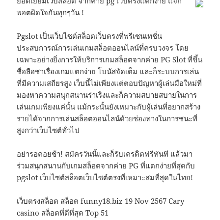
ยอดเยี่ยมเว็บสล็อต จากค่าย pg เว็บตรงแตกง่าย แจ็ก
พอตผิดใจกันทุกๆวัน !
Pgslot เป็นเว็บไซต์
สล็อต
เว็บตรงที่พรีเซนเทชั่น
ประสบการณ์การเล่นเกมสล็อตออนไลน์ที่ครบวงจร โดย
เฉพาะอย่างยิ่งการให้บริการเกมสล็อตจากค่าย PG Slot ที่ขึ้น
ชื่อลือชาเรื่องเกมแตกง่าย โบนัสจัดเต็ม และก็ระบบการเล่น
ที่มีความเสถียรสูง เว็บนี้ไม่เพียงแต่ตอบปัญหาผู้เล่นมือใหม่ที่
มองหาความสนุกสนานร่าเริงและก็ความสบายสบายในการ
เล่นเกมเพียงแค่นั้น แม้กระนั้นยังเหมาะกับผู้เล่นที่อยากสร้าง
รายได้จากการเล่นสล็อตออนไลน์ด้วยช่องทางในการชนะที่
สูงกว่าเว็บไซต์ทั่วไป
อย่ารอคอยช้า! สมัครวันนี้และก็รับเครดิตฟรีทันที แล้วมา
ร่วมสนุกสนานกับเกมสล็อตจากค่าย PG ที่แตกง่ายที่สุดกับ
pgslot เว็บไซต์สล็อตเว็บไซต์ตรงที่เหมาะสมที่สุดในไทย!
เว็บตรงสล็อต สล็อต funny18.biz 19 Nov 2567 Cary
casino สล็อตที่ดีที่สุด Top 51