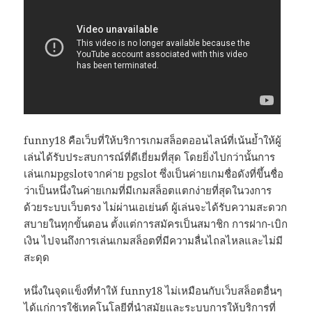
funny18 คือเว็บที่ให้บริการเกมสล็อตออนไลน์ที่เน้นย้ำให้ผู้
เล่นได้รับประสบการณ์ที่ดีเยี่ยมที่สุด โดยยิ่งไปกว่านั้นการ
เล่นเกมpgslotจากค่าย pgslot ซึ่งเป็นค่ายเกมชื่อดังที่ขึ้นชื่อ
ว่าเป็นหนึ่งในค่ายเกมที่มีเกมสล็อตแตกง่ายที่สุดในวงการ
ด้วยระบบเว็บตรง ไม่ผ่านเอเย่นต์ ผู้เล่นจะได้รับความสะดวก
สบายในทุกขั้นตอน ตั้งแต่การสมัครเป็นสมาชิก การฝาก-เบิก
เงิน ไปจนถึงการเล่นเกมสล็อตที่มีความลื่นไถลไหลและไม่มี
สะดุด
หนึ่งในจุดแข็งที่ทำให้ funny18 ไม่เหมือนกับเว็บสล็อตอื่นๆ
ได้แก่การใช้เทคโนโลยีที่นำสมัยและระบบการให้บริการที่