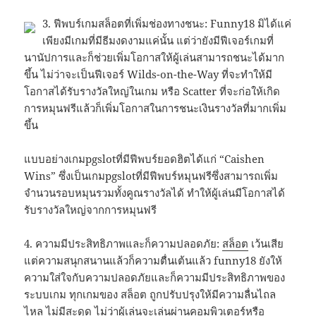
3. ฟีพบร์เกมสล็อตที่เพิ่มช่องทางชนะ: Funny18 มิได้แค่
เพียงมีเกมที่มีธีมงดงามแค่นั้น แต่ว่ายังมีฟีเจอร์เกมที่
นานัปการและก็ช่วยเพิ่มโอกาสให้ผู้เล่นสามารถชนะได้มาก
ขึ้น ไม่ว่าจะเป็นฟีเจอร์ Wilds-on-the-Way ที่จะทำให้มี
โอกาสได้รับรางวัลใหญ่ในเกม หรือ Scatter ที่จะก่อให้เกิด
การหมุนฟรีแล้วก็เพิ่มโอกาสในการชนะเงินรางวัลที่มากเพิ่ม
ขึ้น
แบบอย่างเกมpgslotที่มีฟีพบร์ยอดฮิตได้แก่ “Caishen
Wins” ซึ่งเป็นเกมpgslotที่มีฟีพบร์หมุนฟรีซึ่งสามารถเพิ่ม
จำนวนรอบหมุนรวมทั้งคูณรางวัลได้ ทำให้ผู้เล่นมีโอกาสได้
รับรางวัลใหญ่จากการหมุนฟรี
4. ความมีประสิทธิภาพและก็ความปลอดภัย:
สล็อต
เว้นเสีย
แต่ความสนุกสนานแล้วก็ความตื่นเต้นแล้ว funny18 ยังให้
ความใส่ใจกับความปลอดภัยและก็ความมีประสิทธิภาพของ
ระบบเกม ทุกเกมของ สล็อต ถูกปรับปรุงให้มีความลื่นไถล
ไหล ไม่มีสะดุด ไม่ว่าผู้เล่นจะเล่นผ่านคอมพิวเตอร์หรือ