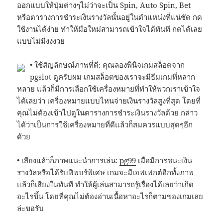
ออกแบบให้ปุ่มต่างๆไม่ว่าจะเป็น Spin, Auto Spin, Bet
หรือตารางการชำระเงินรางวัลนั้นอยู่ในตำแหน่งที่แน่ชัด กด
ใช้งานได้ง่าย ทำให้มือใหม่สามารถเข้าใจได้ทันที กดได้เลย
แบบไม่มีงงงวย
• ใช้สัญลักษณ์ภาพที่ดี: คุณลองพินิจเกมสล็อตจาก
pgslot ดูครับผม เกมสล็อตของเราจะมีธีมเกมที่หลาก
หลาย แล้วก็มีการเลือกใช้เครื่องหมายที่ทำให้พวกเราเข้าใจ
ได้เลยว่า เครื่องหมายแบบไหนจ่ายเงินรางวัลสูงที่สุด โดยที่
คุณไม่ต้องเข้าไปดูในตารางการชำระเงินรางวัลด้วย กล่าว
ได้ว่าเป็นการใช้เครื่องหมายที่ดีแล้วก็สมควรแบบสุดๆอีก
ด้วย
• เสียงแล้วก็ภาพแนะนำการเล่น:
pg99
เมื่อมีการชนะเงิน
รางวัลหรือได้รับฟีพบร์พิเศษ เกมจะมีเอฟเฟกต์อีกทั้งภาพ
แล้วก็เสียงในทันที ทำให้ผู้เล่นสามารถรู้เรื่องได้เลยว่าเกิด
อะไรขึ้น โดยที่คุณไม่ต้องอ่านเนื้อหาอะไรก็ตามของเกมเลย
ล่ะขอรับ