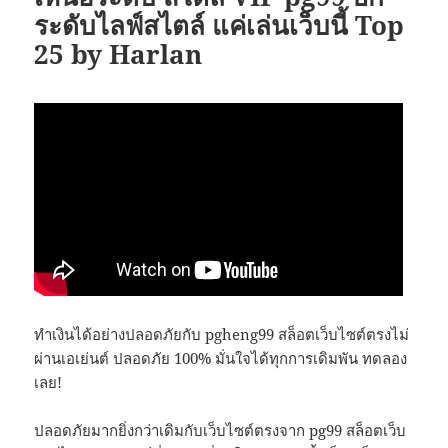
ระดับไลฟ์สไตล์ แค่เล่นเว็บนี้ Top
25 by Harlan
ทำเงินได้อย่างปลอดภัยกับ pgheng99 สล็อตเว็บไซต์ตรงไม่
ผ่านเอเย่นต์ ปลอดภัย 100% มั่นใจได้ทุกการเดิมพัน ทดลอง
เลย!
ปลอดภัยมากยิ่งกว่าเดิมกับเว็บไซต์ตรงจาก pg99 สล็อตเว็บ