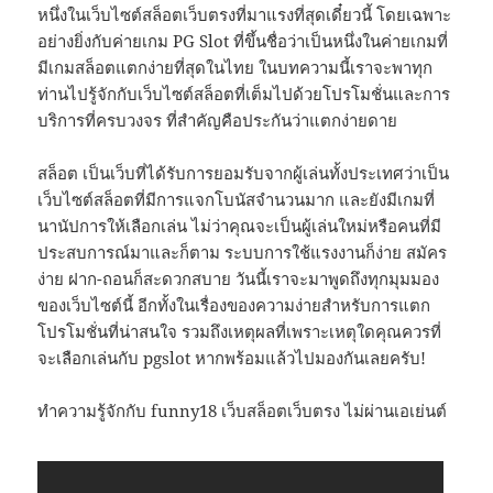
หนึ่งในเว็บไซต์สล็อตเว็บตรงที่มาแรงที่สุดเดี๋ยวนี้ โดยเฉพาะ
อย่างยิ่งกับค่ายเกม PG Slot ที่ขึ้นชื่อว่าเป็นหนึ่งในค่ายเกมที่
มีเกมสล็อตแตกง่ายที่สุดในไทย ในบทความนี้เราจะพาทุก
ท่านไปรู้จักกับเว็บไซต์สล็อตที่เต็มไปด้วยโปรโมชั่นและการ
บริการที่ครบวงจร ที่สำคัญคือประกันว่าแตกง่ายดาย
สล็อต เป็นเว็บที่ได้รับการยอมรับจากผู้เล่นทั้งประเทศว่าเป็น
เว็บไซต์สล็อตที่มีการแจกโบนัสจำนวนมาก และยังมีเกมที่
นานัปการให้เลือกเล่น ไม่ว่าคุณจะเป็นผู้เล่นใหม่หรือคนที่มี
ประสบการณ์มาและก็ตาม ระบบการใช้แรงงานก็ง่าย สมัคร
ง่าย ฝาก-ถอนก็สะดวกสบาย วันนี้เราจะมาพูดถึงทุกมุมมอง
ของเว็บไซต์นี้ อีกทั้งในเรื่องของความง่ายสำหรับการแตก
โปรโมชั่นที่น่าสนใจ รวมถึงเหตุผลที่เพราะเหตุใดคุณควรที่
จะเลือกเล่นกับ pgslot หากพร้อมแล้วไปมองกันเลยครับ!
ทำความรู้จักกับ funny18 เว็บสล็อตเว็บตรง ไม่ผ่านเอเย่นต์