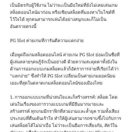
เป็นมิตรกับผู้ใช้งาน ไม่ว่าจะเป็นมือใหม่ที่ยังไม่เคยเล่นเกม
สล็อตออนไลน์มาก่อน หรือเซียนสล็อตที่มองหาเว็บไซต์ที่
ไว้ใจได้ ทุกคนสามารถเล่นได้อย่างสนุกและก็ไม่เป็น
อันตรายตรงนี้
PG Slot ค่ายเกมที่การันตีความแตกง่าย
เมื่อพูดถึงเกมสล็อตออนไลน์ ค่ายเกม PG Slot ย่อมเป็นชื่อที่
ผู้เล่นหลายๆคนรู้จักเป็นอย่างดี ด้วยความสะดุดตาทั้งยังใน
ด้านการออกแบบเกมสล็อตแล้วก็อัตราการจ่ายที่เรียกได้ว่า
“แตกง่าย” ซึ่งทำให้ PG Slot เปลี่ยนเป็นค่ายเกมยอดนิยม
เยอะที่สุดในตลาดเกมสล็อตออนไลน์ของเมืองไทย
1. การออกแบบเกมที่น่าสนใจและก็สร้างสรรค์: สล็อต โดด
เด่นในเรื่องของการวางแบบเกมที่มีธีมมากมายและ
สร้างสรรค์ ทุกเกมมีกราฟิกที่สวยงามและล้ำยุค รวมทั้งเสียง
ประกอบที่ตื่นเต้นเร้าใจ ทำให้ผู้เล่นสามารถซาบซึ้งไปกับการ
เล่นสล็อตได้ไม่น่าเบื่อ ไม่ว่าจะเป็นธีมการเสี่ยงภัย, สัตว์ใน