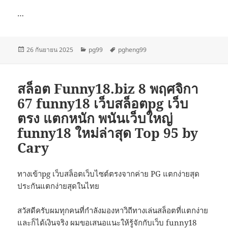
…
เขียน
หมวด
ป้าย
26 กันยายน 2025
pg99
pgheng99
เมื่อ
หมู่
กำกับ
สล็อต Funny18.biz 8 พฤศจิกา
67 funny18 เว็บสล็อตpg เว็บ
ตรง แตกหนัก พนันเว็บใหญ่
funny18 ใหม่ล่าสุด Top 95 by
Cary
ทางเข้าpg เว็บสล็อตเว็บไซต์ตรงจากค่าย PG แตกง่ายสุด
ประกันแตกง่ายสุดในไทย
สวัสดีครับผมทุกคนที่กำลังมองหาวิถีทางเล่นสล็อตที่แตกง่าย
และก็ได้เงินจริง ผมขอเสนอแนะให้รู้จักกับเว็บ funny18