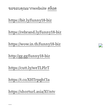
ขอขอบคุณมากwebsite
สล็อต
https://bit.ly/funny18-biz
https://rebrand.ly/funny18-biz
https://wow.in.th/funny18-biz
http://gg.gg/funny18-biz
https://cutt.ly/weTLPlrT
https://t.co/XHTrpqhCIa
https://shorturl.asia/XUntv
…