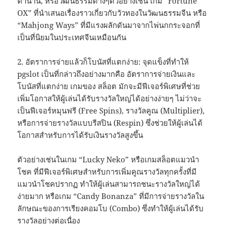
ตำนาน, หรือวัฒนธรรมต่างๆตัวอย่างเช่น เกม “Fortune
OX” ที่นำเสนอเรื่องราวเกี่ยวกับวัวทองในวัฒนธรรมจีน หรือ
“Mahjong Ways” ที่มีแรงผลักดันมาจากไพ่นกกระจอกที่
เป็นที่นิยมในประเทศจีนเหมือนกัน
2. อัตราการจ่ายแล้วก็โบนัสที่แตกง่าย: จุดแข็งที่ทำให้
pgslot เป็นที่กล่าวถึงอย่างมากคือ อัตราการจ่ายเงินและ
โบนัสที่แตกง่าย เกมของ สล็อต มักจะมีฟีเจอร์พิเศษที่ช่วย
เพิ่มโอกาสให้ผู้เล่นได้รับรางวัลใหญ่ได้อย่างง่ายๆ ไม่ว่าจะ
เป็นฟีเจอร์หมุนฟรี (Free Spins), รางวัลคูณ (Multiplier),
หรือการจ่ายรางวัลแบบรีสปิน (Respin) ซึ่งช่วยให้ผู้เล่นได้
โอกาสสำหรับการได้รับเงินรางวัลสูงขึ้น
ตัวอย่างเช่นในเกม “Lucky Neko” หรือเกมสล็อตแมวนำ
โชค ที่มีฟีเจอร์พิเศษสำหรับการเพิ่มคูณรางวัลทุกครั้งที่มี
แมวนำโชคปรากฏ ทำให้ผู้เล่นสามารถชนะรางวัลใหญ่ได้
ง่ายมาก หรือเกม “Candy Bonanza” ที่มีการจ่ายรางวัลใน
ลักษณะของการเรียงคอมโบ (Combo) ซึ่งทำให้ผู้เล่นได้รับ
รางวัลอย่างต่อเนื่อง