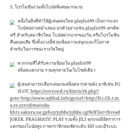
3. โปรโมชั่นรวมทั้งโบนัสพิเศษมากมาย
หนึ่งในสิ่งที่ทำให้ผู้เล่นหลงใหล playlist99 เป็นการแจก
โบนัสอย่างสม่ำเสมอ ยกตัวอย่างเช่น playlist99 เครดิต
ฟรี สำหรับสมาชิกใหม่ โบนัสฝากแรกของวัน หรือโปรโมชั่น
คืนยอดเสีย ซึ่งทั้งปวงนี้ช่วยเพิ่มความสนุกและก็โอกาส
สำหรับในการชนะรางวัลใหญ่
พวกเกมที่ได้รับความนิยมใน playlist99
สล็อตแตกง่าย รวมทุกค่ายในเว็บไซต์เดียว
ผู้เล่นสามารถเลือกเล่นเกมสล็อตจากค่ายดัง อาทิเช่น PG
SLOT,
https://sovzond.ru/bitrix/rk.php?
goto=http://www.aykhal.info/go/url=http://
N.i.Gh.t.m.
a.re.zzro@masuda-
khrs.sakura.ne.jp
/hsy/yybbs/yybbs.cgi%3Flist=thread
JOKER, PRAGMATIC PLAY รวมทั้ง JILI ทุกเกมมีอัตราการ
แตกของโบนัสสูง ภาพกราฟิกคมชัดระดับ HD และมีระบบ