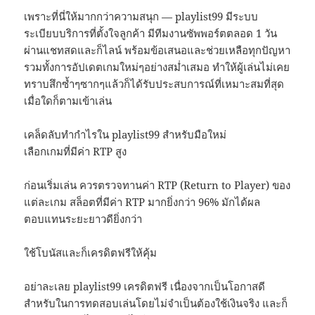
เพราะที่นี่ให้มากกว่าความสนุก — playlist99 มีระบบ
ระเบียบบริการที่ตั้งใจลูกค้า มีทีมงานซัพพอร์ตตลอด 1 วัน
ผ่านแชทสดและก็ไลน์ พร้อมข้อเสนอและช่วยเหลือทุกปัญหา
รวมทั้งการอัปเดตเกมใหม่ๆอย่างสม่ำเสมอ ทำให้ผู้เล่นไม่เคย
ทราบสึกซ้ำๆซากๆแล้วก็ได้รับประสบการณ์ที่เหมาะสมที่สุด
เมื่อใดก็ตามเข้าเล่น
เคล็ดลับทำกำไรใน playlist99 สำหรับมือใหม่
เลือกเกมที่มีค่า RTP สูง
ก่อนเริ่มเล่น ควรตรวจทานค่า RTP (Return to Player) ของ
แต่ละเกม สล็อตที่มีค่า RTP มากยิ่งกว่า 96% มักได้ผล
ตอบแทนระยะยาวดียิ่งกว่า
ใช้โบนัสและก็เครดิตฟรีให้คุ้ม
อย่าละเลย playlist99 เครดิตฟรี เนื่องจากเป็นโอกาสดี
สำหรับในการทดสอบเล่นโดยไม่จำเป็นต้องใช้เงินจริง และก็