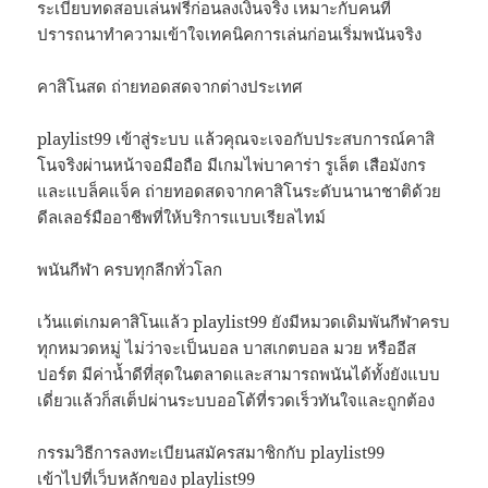
ระเบียบทดสอบเล่นฟรีก่อนลงเงินจริง เหมาะกับคนที่
ปรารถนาทำความเข้าใจเทคนิคการเล่นก่อนเริ่มพนันจริง
คาสิโนสด ถ่ายทอดสดจากต่างประเทศ
playlist99 เข้าสู่ระบบ แล้วคุณจะเจอกับประสบการณ์คาสิ
โนจริงผ่านหน้าจอมือถือ มีเกมไพ่บาคาร่า รูเล็ต เสือมังกร
และแบล็คแจ็ค ถ่ายทอดสดจากคาสิโนระดับนานาชาติด้วย
ดีลเลอร์มืออาชีพที่ให้บริการแบบเรียลไทม์
พนันกีฬา ครบทุกลีกทั่วโลก
เว้นแต่เกมคาสิโนแล้ว playlist99 ยังมีหมวดเดิมพันกีฬาครบ
ทุกหมวดหมู่ ไม่ว่าจะเป็นบอล บาสเกตบอล มวย หรืออีส
ปอร์ต มีค่าน้ำดีที่สุดในตลาดและสามารถพนันได้ทั้งยังแบบ
เดี่ยวแล้วก็สเต็ปผ่านระบบออโต้ที่รวดเร็วทันใจและถูกต้อง
กรรมวิธีการลงทะเบียนสมัครสมาชิกกับ playlist99
เข้าไปที่เว็บหลักของ playlist99