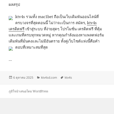
ผลสรุป
ktv4s รวมทั้ง mac1bet ถือเป็นเว็บเดิมพันออนไลน์ที่
ครบวงจรที่สุดตอนนี้ ไม่ว่าจะเป็นการ สมัคร,
ktv4s
เครดิตฟรี
เข้าสู่ระบบ ที่ง่ายสุดๆ โปรโมชั่น เครดิตฟรี ที่คุ้ม
และเกมที่ครบทุกหมวดหมู่ หากคุณกำลังมองหาแพลตฟอร์ม
เดิมพันที่มั่นคงและไม่มีอันตราย ทั้งคู่เว็บไซต์แห่งนี้คือคำ
ตอบที่เหมาะสมที่สุด
…
เขียน
หมวด
ป้าย
6 ตุลาคม 2025
ktv4sd.com
ktv4s
เมื่อ
หมู่
กำกับ
ภูมิใจนำเสนอโดย WordPress