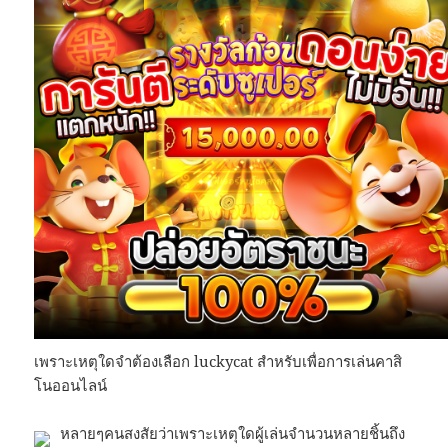
เพราะเหตุใดจำต้องเลือก luckycat สำหรับเพื่อการเล่นคาสิ
โนออนไลน์
หลายๆคนสงสัยว่าเพราะเหตุใดผู้เล่นจำนวนหลายชิ้นถึง