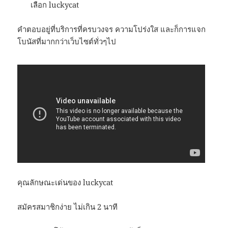
เลือก luckycat
คำตอบอยู่ที่บริการที่ครบวงจร ความโปร่งใส และก็การแจก
โบนัสที่มากกว่าเว็บไซต์ทั่วๆไป
คุณลักษณะเด่นของ luckycat
สมัครสมาชิกง่าย ไม่เกิน 2 นาที