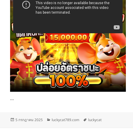
…
เขียน
หมวด
ป้าย
5 กรกฎาคม 2025
luckycat789.com
luckycat
เมื่อ
หมู่
กำกับ