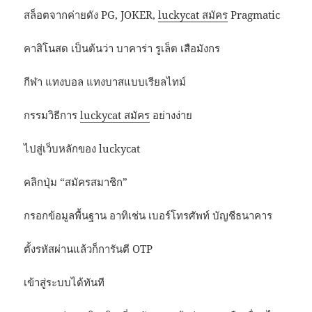
สล็อตจากค่ายดัง PG, JOKER,
luckycat สมัคร
Pragmatic
คาสิโนสด เป็นต้นว่า บาคาร่า รูเล็ต เสือมังกร
กีฬา แทงบอล แทงบาสแบบเรียลไทม์
กรรมวิธีการ
luckycat สมัคร
อย่างง่าย
ไปสู่เว็บหลักของ luckycat
คลิกปุ่ม “สมัครสมาชิก”
กรอกข้อมูลพื้นฐาน อาทิเช่น เบอร์โทรศัพท์ บัญชีธนาคาร
ตั้งรหัสผ่านแล้วก็การันตี OTP
เข้าสู่ระบบได้ทันที