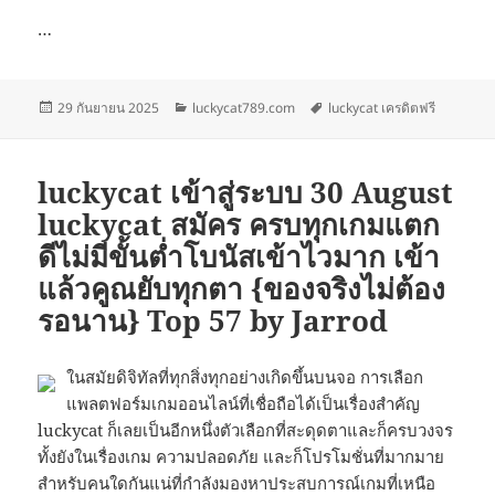
…
เขียน
หมวด
ป้าย
29 กันยายน 2025
luckycat789.com
luckycat เครดิตฟรี
เมื่อ
หมู่
กำกับ
luckycat เข้าสู่ระบบ 30 August
luckycat สมัคร ครบทุกเกมแตก
ดีไม่มีขั้นต่ำโบนัสเข้าไวมาก เข้า
แล้วคูณยับทุกตา {ของจริงไม่ต้อง
รอนาน} Top 57 by Jarrod
ในสมัยดิจิทัลที่ทุกสิ่งทุกอย่างเกิดขึ้นบนจอ การเลือก
แพลตฟอร์มเกมออนไลน์ที่เชื่อถือได้เป็นเรื่องสำคัญ
luckycat ก็เลยเป็นอีกหนึ่งตัวเลือกที่สะดุดตาและก็ครบวงจร
ทั้งยังในเรื่องเกม ความปลอดภัย และก็โปรโมชั่นที่มากมาย
สำหรับคนใดกันแน่ที่กำลังมองหาประสบการณ์เกมที่เหนือ