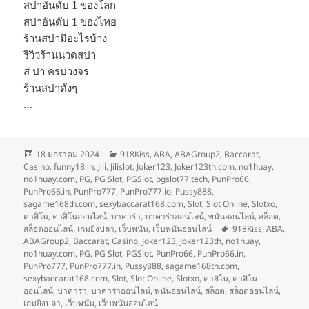
สปาอันดับ 1 ของโลก
สปาอันดับ 1 ของไทย
ร้านสปามีอะไรบ้าง
รีวิวร้านนวดสปา
ส ปา ครบวงจร
ร้านสปาดังๆ
…
เขียน
หมวด
18 มกราคม 2024
918Kiss
,
ABA
,
ABAGroup2
,
Baccarat
,
เมื่อ
หมู่
Casino
,
funny18.in
,
Jili
,
Jilislot
,
Joker123
,
Joker123th.com
,
no1huay
,
no1huay.com
,
PG
,
PG Slot
,
PGSlot
,
pgslot77.tech
,
PunPro66
,
PunPro66.in
,
PunPro777
,
PunPro777.io
,
Pussy888
,
sagame168th.com
,
sexybaccarat168.com
,
Slot
,
Slot Online
,
Slotxo
,
คาสิโน
,
คาสิโนออนไลน์
,
บาคาร่า
,
บาคาร่าออนไลน์
,
พนันออนไลน์
,
สล็อต
,
ป้าย
สล็อตออนไลน์
,
เกมยิงปลา
,
เว็บพนัน
,
เว็บพนันออนไลน์
918Kiss
,
ABA
,
กำกับ
ABAGroup2
,
Baccarat
,
Casino
,
Joker123
,
Joker123th
,
no1huay
,
no1huay.com
,
PG
,
PG Slot
,
PGSlot
,
PunPro66
,
PunPro66.in
,
PunPro777
,
PunPro777.in
,
Pussy888
,
sagame168th.com
,
sexybaccarat168.com
,
Slot
,
Slot Online
,
Slotxo
,
คาสิโน
,
คาสิโน
ออนไลน์
,
บาคาร่า
,
บาคาร่าออนไลน์
,
พนันออนไลน์
,
สล็อต
,
สล็อตออนไลน์
,
เกมยิงปลา
,
เว็บพนัน
,
เว็บพนันออนไลน์