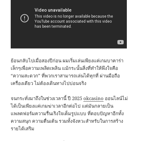
ย้อนกลับไปเมื่อสองปีก่อน ผมเริ่มเล่นเพียงแค่เกมบาคาร่า
เล็กๆเพื่อความเพลิดเพลิน แม้กระนั้นสิ่งที่ทำให้พึงใจคือ
“ความสะดวก” ที่พวกเราสามารถเล่นได้ทุกที่ ผ่านมือถือ
เครื่องเดียว ไม่ต้องเดินทางไปบ่อนจริง
จนกระทั่งมาถึงในช่วงเวลานี้ ปี 2025
okcasino
ออนไลน์ไม่
ได้เป็นเพียงแค่เกมฆ่าเวลาอีกต่อไป แต่มันกลายเป็น
แพลตฟอร์มความรื่นเริงใจเต็มรูปแบบ ที่ตอบปัญหาอีกทั้ง
ความสนุก ความตื่นเต้น รวมทั้งจังหวะสำหรับในการสร้าง
รายได้เสริม