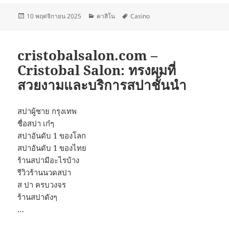
เขียน
หมวด
ป้าย
10 พฤศจิกายน 2025
คาสิโน
Casino
เมื่อ
หมู่
กำกับ
cristobalsalon.com –
Cristobal Salon: ทรงผมที่
สวยงามและบริการสปาชั้นนำ
สปาผู้ชาย กรุงเทพ
ชื่อสปา เก๋ๆ
สปาอันดับ 1 ของโลก
สปาอันดับ 1 ของไทย
ร้านสปามีอะไรบ้าง
รีวิวร้านนวดสปา
ส ปา ครบวงจร
ร้านสปาดังๆ
…