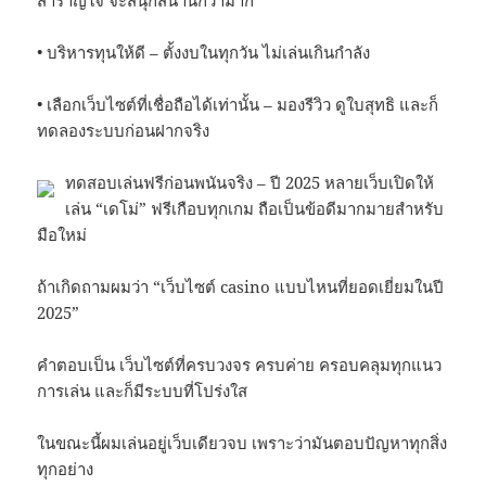
• บริหารทุนให้ดี – ตั้งงบในทุกวัน ไม่เล่นเกินกำลัง
• เลือกเว็บไซต์ที่เชื่อถือได้เท่านั้น – มองรีวิว ดูใบสุทธิ และก็
ทดลองระบบก่อนฝากจริง
ทดสอบเล่นฟรีก่อนพนันจริง – ปี 2025 หลายเว็บเปิดให้
เล่น “เดโม่” ฟรีเกือบทุกเกม ถือเป็นข้อดีมากมายสำหรับ
มือใหม่
ถ้าเกิดถามผมว่า “เว็บไซต์ casino แบบไหนที่ยอดเยี่ยมในปี
2025”
คำตอบเป็น เว็บไซต์ที่ครบวงจร ครบค่าย ครอบคลุมทุกแนว
การเล่น และก็มีระบบที่โปร่งใส
ในขณะนี้ผมเล่นอยู่เว็บเดียวจบ เพราะว่ามันตอบปัญหาทุกสิ่ง
ทุกอย่าง