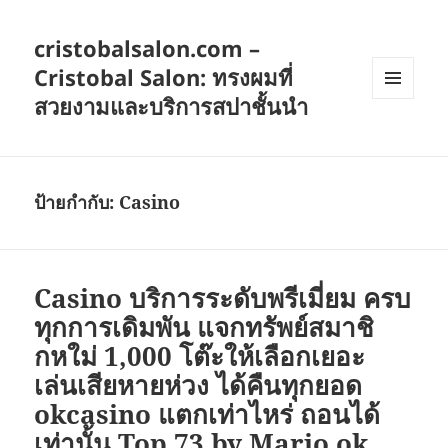
cristobalsalon.com –
Cristobal Salon: ทรงผมที่
สวยงามและบริการสปาชั้นนำ
เมนู
และวิด
เจ็ต
ป้ายกำกับ:
Casino
Casino บริการระดับพรีเมี่ยม ครบ
ทุกการเดิมพัน แจกทรัพย์สมาชิ
กหใม่ 1,000 โต๊ะให้เลือกเยอะ
เล่นเสียหายห่วง ได้คืนทุกยอด
okcasino แตกเท่าไหร่ ถอนได้
เท่านั้น Top 73 by Mario ok