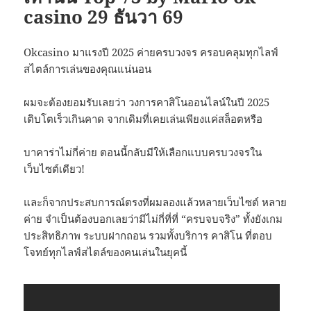
casino 29 ธันวา 69
Okcasino มาแรงปี 2025 ค่ายครบวงจร ครอบคลุมทุกไลฟ์
สไตล์การเล่นของคุณแน่นอน
ผมจะต้องยอมรับเลยว่า วงการคาสิโนออนไลน์ในปี 2025
เติบโตเร็วเกินคาด จากเดิมที่เคยเล่นเพียงแค่สล็อตหรือ
บาคาร่าไม่กี่ค่าย ตอนนี้กลับมีให้เลือกแบบครบวงจรใน
เว็บไซต์เดียว!
และก็จากประสบการณ์ตรงที่ผมลองแล้วหลายเว็บไซต์ หลาย
ค่าย จำเป็นต้องบอกเลยว่ามีไม่กี่ที่ที่ “ครบจบจริง” ทั้งยังเกม
ประสิทธิภาพ ระบบฝากถอน รวมทั้งบริการ คาสิโน ที่ตอบ
โจทย์ทุกไลฟ์สไตล์ของคนเล่นในยุคนี้