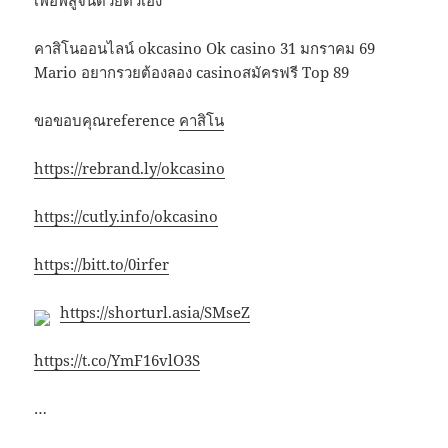
คาสิโนออนไลน์ okcasino Ok casino 31 มกราคม 69
Mario อยากรวยต้องลอง casinoสมัครฟรี Top 89
ขอขอบคุณreference
คาสิโน
https://rebrand.ly/okcasino
https://cutly.info/okcasino
https://bitt.to/0irfer
https://shorturl.asia/SMseZ
https://t.co/YmF16vlO3S
…