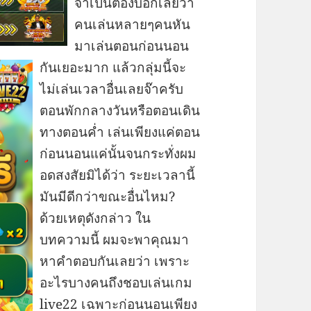
จำเป็นต้องบอกเลยว่า
คนเล่นหลายๆคนหัน
มาเล่นตอนก่อนนอน
กันเยอะมาก แล้วกลุ่มนี้จะ
ไม่เล่นเวลาอื่นเลยจ๊าครับ
ตอนพักกลางวันหรือตอนเดิน
ทางตอนค่ำ เล่นเพียงแค่ตอน
ก่อนนอนแค่นั้นจนกระทั่งผม
อดสงสัยมิได้ว่า ระยะเวลานี้
มันมีดีกว่าขณะอื่นไหม?
ด้วยเหตุดังกล่าว ใน
บทความนี้ ผมจะพาคุณมา
หาคำตอบกันเลยว่า เพราะ
อะไรบางคนถึงชอบเล่นเกม
live22 เฉพาะก่อนนอนเพียง