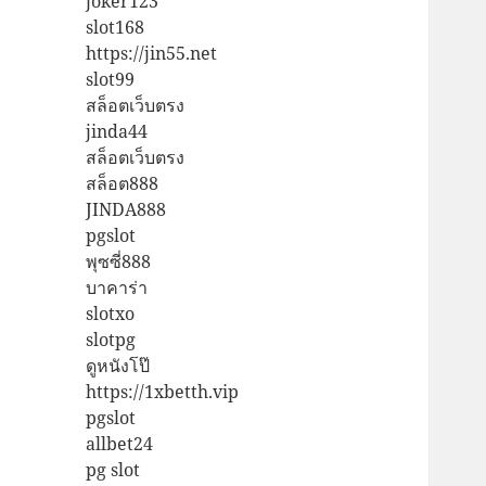
joker123
slot168
https://jin55.net
slot99
สล็อตเว็บตรง
jinda44
สล็อตเว็บตรง
สล็อต888
JINDA888
pgslot
พุซซี่888
บาคาร่า
slotxo
slotpg
ดูหนังโป๊
https://1xbetth.vip
pgslot
allbet24
pg slot