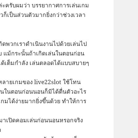
มล่ะครับผมว่า บรรยากาศการเล่นเกม
้วก็เป็นส่วนตัวมากยิ่งกว่าช่วงเวลา
้าเกิดพวกเราดำเนินงานไปด้วยเล่นไป
แม้กระนั้นถ้าเกิดเล่นในตอนก่อน
ได้เต็มกำลัง เล่นตลอดได้แบบสบายๆ
: หลายเกมของ live22slot ใช้โทน
นในตอนก่อนนอนก็มิได้ตื่นตัวอะไร
มได้ง่ายมากยิ่งขึ้นด้วย ทำให้การ
ใครมาเปิดคอมเล่นก่อนนอนหรอกจริง
ก