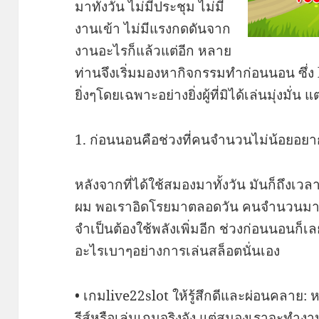
มาทั้งวัน ไม่มีประชุม ไม่มี
งานเข้า ไม่มีแรงกดดันจาก
งานอะไรก็แล้วแต่อีก หลาย
ท่านจึงเริ่มมองหากิจกรรมทำก่อนนอน ซึ่ง l
ยิ่งๆโดยเฉพาะอย่างยิ่งผู้ที่มิได้เล่นมุ่งมั่
1. ก่อนนอนคือช่วงที่คนจำนวนไม่น้อยอยา
หลังจากที่ได้ใช้สมองมาทั้งวัน มันก็ถึงเวล
ผม พอเราอิดโรยมาตลอดวัน คนจำนวนมาก
จำเป็นต้องใช้พลังเพิ่มอีก ช่วงก่อนนอนก็เ
อะไรเบาๆอย่างการเล่นสล็อตนั่นเอง
• เกมlive22slot ให้รู้สึกดีและผ่อนคลาย:
รีส์หรือเล่นเกมจริงจัง แต่สมองเราจะทำ