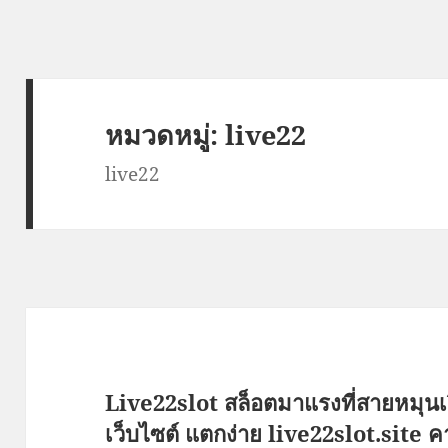
หมวดหมู่:
live22
live22
Live22slot สล็อตมาแรงที่สายหมุนเริ
เว็บไซต์ แตกง่าย live22slot.site ค