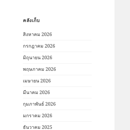
คลังเก็บ
สิงหาคม 2026
กรกฎาคม 2026
มิถุนายน 2026
พฤษภาคม 2026
เมษายน 2026
มีนาคม 2026
กุมภาพันธ์ 2026
มกราคม 2026
ธันวาคม 2025