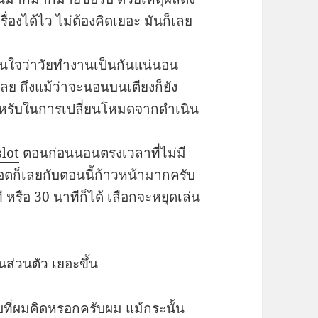
รื่องได้ไว ไม่ต้องคิดเยอะ มันก็เลย
ั่นใจว่าวัยทำงานเป็นกันแน่นอน
เลย ถึงแม้ว่าจะนอนบนเตียงก็ยัง
ำหรับในการเปลี่ยนโหมดจากดำเนิน
slot
ตอนก่อนนอนตรงเวลาที่ไม่มี
อตก็เลยกับตอนนี้ก้าวหน้ามากครับ
 หรือ 30 นาทีก็ได้ เลือกจะหยุดเล่น
นส่วนตัว เยอะขึ้น
บที่ผมคิดหรอกครับผม แม้กระนั้น