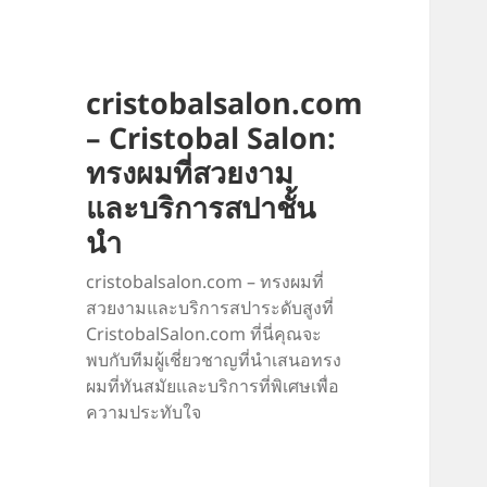
cristobalsalon.com
– Cristobal Salon:
ทรงผมที่สวยงาม
และบริการสปาชั้น
นำ
cristobalsalon.com – ทรงผมที่
สวยงามและบริการสปาระดับสูงที่
CristobalSalon.com ที่นี่คุณจะ
พบกับทีมผู้เชี่ยวชาญที่นำเสนอทรง
ผมที่ทันสมัยและบริการที่พิเศษเพื่อ
ความประทับใจ