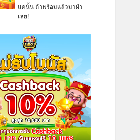
แค่นั้น ถ้าพร้อมแล้วมาฝ่า
เลย!