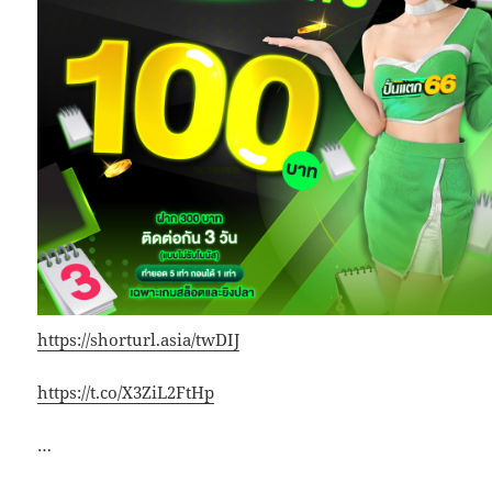
https://shorturl.asia/twDIJ
https://t.co/X3ZiL2FtHp
…