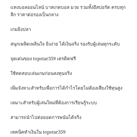
แทงบอลออนไลน์ บาสเกตบอล มวย รวมทั้งอีสปอร์ต ครบทุก
ลีก ราคาต่อรองเป็นกลาง
เกมยิงปลา
สนุกเพลิดเพลินใจ ยิงง่าย ได้เงินจริง รองรับผู้เล่นทุกระดับ
จุดเด่นของ topstar359 เครดิตฟรี
ใช้ทดสอบเล่นเกมก่อนลงทุนจริง
เพิ่มจังหวะสำหรับเพื่อการได้กำไรโดยไม่ต้องเสี่ยงใช้ทุนสูง
เหมาะสำหรับผู้เล่นใหม่ที่ต้องการเรียนรู้ระบบ
สามารถนำไปต่อยอดการพนันได้จริง
เทคนิคทำเงินใน topstar359