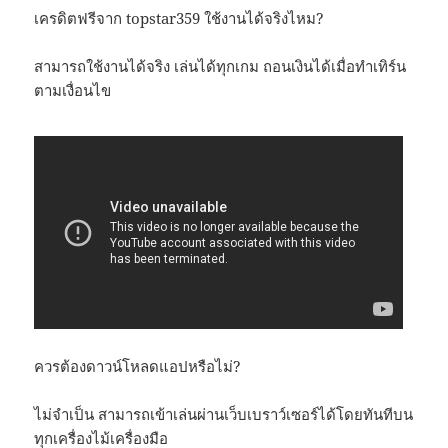
เครดิตฟรีจาก topstar359 ใช้งานได้จริงไหม?
สามารถใช้งานได้จริง เล่นได้ทุกเกม ถอนเงินได้เมื่อทำเทิร์น
ตามเงื่อนไข
ควรต้องดาวน์โหลดแอปหรือไม่?
ไม่จำเป็น สามารถเข้าเล่นผ่านเว็บเบราว์เซอร์ได้โดยทันทีบน
ทุกเครื่องไม้เครื่องมือ