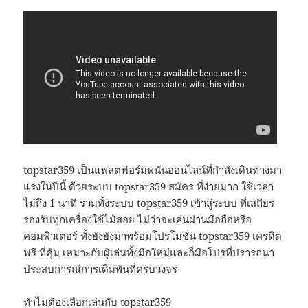
topstar359 เป็นแพลตฟอร์มพนันออนไลน์ที่กำลังเดินทางมา
แรงในปีนี้ ด้วยระบบ topstar359 สมัคร ที่ง่ายมาก ใช้เวลา
ไม่ถึง 1 นาที รวมทั้งระบบ topstar359 เข้าสู่ระบบ ที่เสถียร
รองรับทุกเครื่องใช้ไม้สอย ไม่ว่าจะเล่นผ่านมือถือหรือ
คอมพิวเตอร์ ทั้งยังยังมาพร้อมโปรโมชั่น topstar359 เครดิต
ฟรี ที่คุ้ม เหมาะกับผู้เล่นทั้งมือใหม่และก็มือโปรที่ปรารถนา
ประสบการณ์การเดิมพันที่ครบวงจร
ทำไมต้องเลือกเล่นกับ topstar359