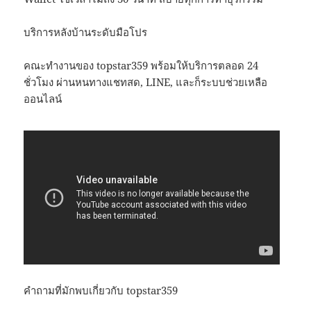
บริการหลังบ้านระดับมือโปร
คณะทำงานของ topstar359 พร้อมให้บริการตลอด 24
ชั่วโมง ผ่านหนทางแชทสด, LINE, และก็ระบบช่วยเหลือ
ออนไลน์
คำถามที่มักพบเกี่ยวกับ topstar359