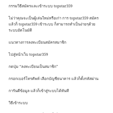
กรรมวิธีสมัครและเข้าระบบ topstar359
ไม่ว่าคุณจะเป็นผู้เล่นใหม่หรือเก่า การ topstar359 สมัคร
แล้วก็ topstar359 เข้าระบบ ก็สามารถทำเป็นง่ายๆด้วย
ระบบอัตโนมัติ
แนวทางการลงทะเบียนสมัครสมาชิก
ไปสู่หน้าเว็บ topstar359
กดปุ่ม “ลงทะเบียนเป็นสมาชิก”
กรอกเบอร์โทรศัพท์ เลือกบัญชีธนาคาร แล้วก็ตั้งรหัสผ่าน
การันตีข้อมูล แล้วก็เข้าสู่ระบบได้ทันที
วิธีเข้าระบบ