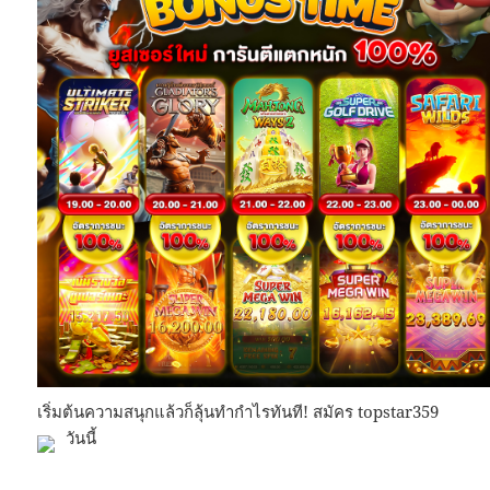
เริ่มต้นความสนุกแล้วก็ลุ้นทำกำไรทันที! สมัคร topstar359
วันนี้