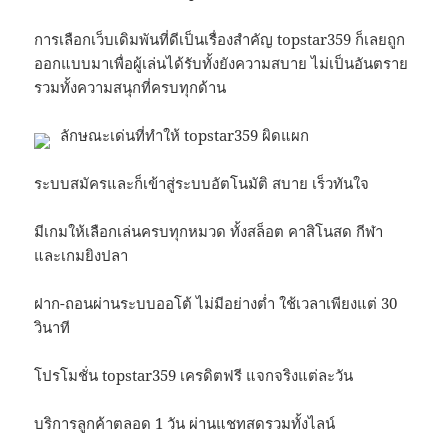
การเลือกเว็บเดิมพันที่ดีเป็นเรื่องสำคัญ topstar359 ก็เลยถูก
ออกแบบมาเพื่อผู้เล่นได้รับทั้งยังความสบาย ไม่เป็นอันตราย
รวมทั้งความสนุกที่ครบทุกด้าน
ลักษณะเด่นที่ทำให้ topstar359 ผิดแผก
ระบบสมัครและก็เข้าสู่ระบบอัตโนมัติ สบาย เร็วทันใจ
มีเกมให้เลือกเล่นครบทุกหมวด ทั้งสล็อต คาสิโนสด กีฬา
และเกมยิงปลา
ฝาก-ถอนผ่านระบบออโต้ ไม่มีอย่างต่ำ ใช้เวลาเพียงแต่ 30
วินาที
โปรโมชั่น topstar359 เครดิตฟรี แจกจริงแต่ละวัน
บริการลูกค้าตลอด 1 วัน ผ่านแชทสดรวมทั้งไลน์