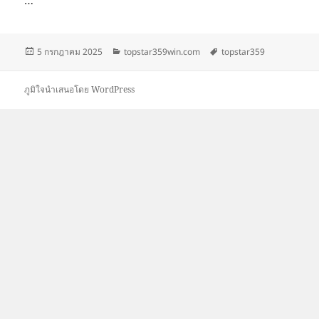
…
เขียน
หมวด
ป้าย
5 กรกฎาคม 2025
topstar359win.com
topstar359
เมื่อ
หมู่
กำกับ
ภูมิใจนำเสนอโดย WordPress