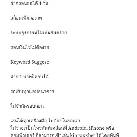
ฝากถอนออโต้ 1 วัน
สล็อตเพิ่มวอเลท
ระบบธุรกรรมไม่เป็นอันตราย
ถอนเงินไวไม่ต้องรอ
Keyword Suggest:
ฝาก 1 บาทก็ถอนได้
รองรับทุกแอปธนาคาร
ไม่จำกัดรอบถอน
เล่นได้ทุกเครื่องมือ ไม่ต้องโหลดแอป
ไม่ว่าจะเป็นโทรศัพท์เคลื่อนที่ Android, iPhone หรือ
คอมพิวเตอร์ ก็สามารถเข้าเล่น kingxxxbet ได้โดยทันที