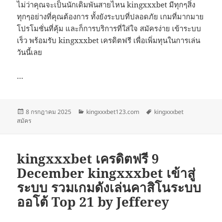
ไม่ว่าคุณจะเป็นนักเดิมพันสายไหน kingxxxbet มีทุกๆสิ่ง
ทุกๆอย่างที่คุณต้องการ ทั้งยังระบบที่ปลอดภัย เกมที่มากมาย
โปรโมชั่นที่คุ้ม และก็การบริการที่ใส่ใจ สมัครง่าย เข้าระบบ
เร็ว พร้อมรับ kingxxxbet เครดิตฟรี เพื่อเพิ่มทุนในการเล่น
วันนี้เลย
…
เขียน
หมวด
ป้าย
8 กรกฎาคม 2025
kingxxxbet123.com
kingxxxbet
เมื่อ
หมู่
กำกับ
สมัคร
kingxxxbet เครดิตฟรี 9
December kingxxxbet เข้าสู่
ระบบ รวมเกมดังเล่นคาสิโนระบบ
ออโต้ Top 21 by Jefferey