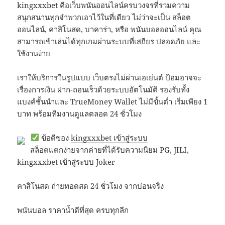
kingxxxbet คือเว็บพนันออนไลน์ครบวงจรที่รวมความ
สนุกสนานทุกจำพวกเอาไว้ในที่เดียว ไม่ว่าจะเป็น สล็อต
ออนไลน์, คาสิโนสด, บาคาร่า, หรือ พนันบอลออนไลน์ คุณ
สามารถเข้าเล่นได้ทุกเกมผ่านระบบที่เสถียร ปลอดภัย และ
ใช้งานง่าย
เราให้บริการในรูปแบบ เว็บตรงไม่ผ่านเอเย่นต์ ป้อมอาจจะ
เรื่องการเงิน ฝาก-ถอนเร็วด้วยระบบอัตโนมัติ รองรับทั้ง
แบงค์ชั้นนำและ TrueMoney Wallet ไม่มีขั้นต่ำ เริ่มเพียง 1
บาท พร้อมทีมงานดูแลตลอด 24 ชั่วโมง
ข้อดีของ
kingxxxbet เข้าสู่ระบบ
สล็อตแตกง่ายจากค่ายที่ได้รับความนิยม PG, JILI,
kingxxxbet เข้าสู่ระบบ
Joker
คาสิโนสด ถ่ายทอดสด 24 ชั่วโมง จากบ่อนจริง
พนันบอล ราคาน้ำดีที่สุด ครบทุกลีก