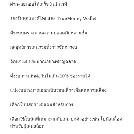
ฝาก–ถอนออโต้เสร็จใน 1 นาที
รองรับทุกแบงค์ไทยและ TrueMoney Wallet
มีระบบตรวจทานความปลอดภัยหลายชั้น
กลยุทธ์การเล่นรวมทั้งการจัดการงบ
จัดแจงงบประมาณอย่างชาญฉลาด
ตั้งงบการเล่นต่อวันไม่เกิน 10% ของรายได้
แบ่งงบประมาณออกเป็นรอบเล็กๆเพื่อลดความเสี่ยง
เลือกโบนัสอย่างมีแผนสำหรับการ
เลือกใช้โบนัสที่เหมาะสมกับเกม ยกตัวอย่างเช่น โบนัสสล็อต
สำหรับผู้เล่นสล็อต