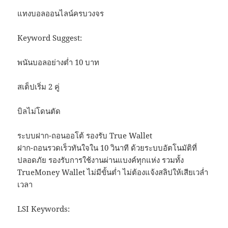
แทงบอลออนไลน์ครบวงจร
Keyword Suggest:
พนันบอลอย่างต่ำ 10 บาท
สเต็ปเริ่ม 2 คู่
บิลไม่โดนตัด
ระบบฝาก-ถอนออโต้ รองรับ True Wallet
ฝาก-ถอนรวดเร็วทันใจใน 10 วินาที ด้วยระบบอัตโนมัติที่
ปลอดภัย รองรับการใช้งานผ่านแบงค์ทุกแห่ง รวมทั้ง
TrueMoney Wallet ไม่มีขั้นต่ำ ไม่ต้องแจ้งสลิปให้เสียเวล่ำ
เวลา
LSI Keywords: