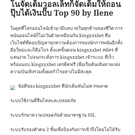
โนจัดเต็มวอลเล็ทก็จัดเต็มให้ถอน
ปุ๊บได้เงินปั๊บ Top 90 by Ilene
ในยุคที่โลกออนไลน์เข้ามามีบทบาทในทุกด้านของชีวิต การ
พนันออนไลน์ก็ไม่เว้นด้วยเหมือนกัน kingxxxbet คือ
เว็บไซต์ที่ตอบปัญหาทุกความต้องการของนักการพนันอีกทั้ง
มือใหม่และก็มือโปร ตั้งแต่ขั้นตอน kingxxxbet สมัคร ที่
แสนง่าย ไปจนกระทั่งการ kingxxxbet เข้าระบบ ที่เร็ว
พร้อมมอบ kingxxxbet เครดิตฟรี เพื่อเริ่มต้นเส้นทางแห่ง
ความบันเทิงรวมทั้งผลกำไรอย่างไม่มีสะดุด
ข้อดีของ kingxxxbet ที่นักเดิมพันไม่ควรพลาด
ระบบใช้งานที่ลื่นไหลและปลอดภัย
ระบบรักษาความปลอดภัยด้วยมาตรฐาน SSL
ระบบรับรองตัวตน 2 ชั้นเพื่อป้องกันการเข้าถึงโดยไม่ได้รับ