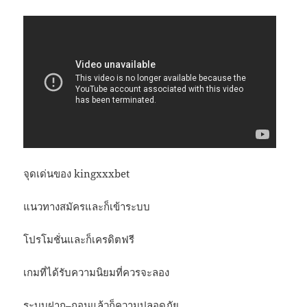
จุดเด่นของ kingxxxbet
แนวทางสมัครและก็เข้าระบบ
โปรโมชั่นและก็เครดิตฟรี
เกมที่ได้รับความนิยมที่ควรจะลอง
ระบบฝาก–ถอนแล้วก็ความปลอดภัย