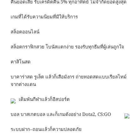
คืนยอดเสีย รับเครดิตคืน 5% ทุกอาทิตย์ ไม่จำกัดยอดสูงสุด
เกมที่ได้รับความนิยมที่มีให้บริการ
สล็อตออนไลน์
สล็อตกราฟิกสวย โบนัสแตกง่าย รองรับทุกธีมที่ผู้เล่นถูกใจ
คาสิโนสด
บาคาร่าสด รูเล็ต แล้วก็เสือมังกร ถ่ายทอดสดแบบเรียลไทม์
จากต่างแดน
เดิมพันกีฬาแล้วก็อีสปอร์ต
บอล บาสเกตบอล และก็เกมดังอย่าง Dota2, CS:GO
ระบบฝาก–ถอนแล้วก็ความปลอดภัย