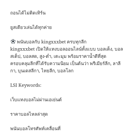
ถอนได้ไม่ติดเทิร์น
ยูสเดียวเล่นได้ทุกค่าย
พนันบอลกับ kingxxxbet ครบทุกลีก
kingxxxbet เปิดให้แทงบอลออนไลน์ทั้งแบบ บอลเต็ง, บอล
สเต็ป, บอลสด, สูง-ต่ำ, เตะมุม พร้อมราคาน้ำดีที่สุด
ครอบคลุมลีกที่ได้รับความนิยม เป็นต้นว่า พรีเมียร์ลีก, ลาลี
กา, บุนเดสลีกา, ไทยลีก, บอลโลก
LSI Keywords:
เว็บแทงบอลไม่ผ่านเอเย่นต์
ราคาบอลไหลล่าสุด
พนันบอลโทรศัพท์เคลื่อนที่