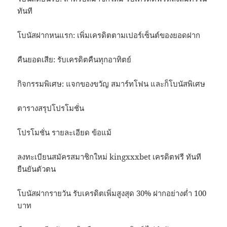
ทันที
โบนัสฝากหนแรก: เพิ่มเครดิตตามเปอร์เซ็นต์ของยอดฝาก
คืนยอดเสีย: รับเครดิตคืนทุกอาทิตย์
กิจกรรมพิเศษ: แจกของขวัญ สมาร์ทโฟน และก็โบนัสพิเศษ
ตารางสรุปโปรโมชั่น
โปรโมชั่น รายละเอียด ข้อแม้
ลงทะเบียนสมัครสมาชิกใหม่ kingxxxbet เครดิตฟรี ทันที
ยืนยันตัวตน
โบนัสฝากรายวัน รับเครดิตเพิ่มสูงสุด 30% ฝากอย่างต่ำ 100
บาท