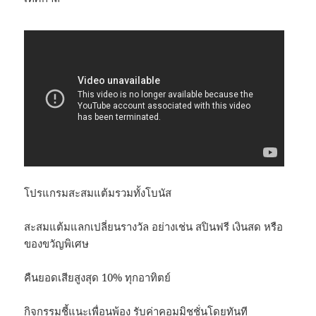
โปรแกรมสะสมแต้มรวมทั้งโบนัส
สะสมแต้มแลกเปลี่ยนรางวัล อย่างเช่น สปินฟรี เงินสด หรือ
ของขวัญพิเศษ
คืนยอดเสียสูงสุด 10% ทุกอาทิตย์
กิจกรรมชี้แนะเพื่อนพ้อง รับค่าคอมมิชชั่นโดยทันที