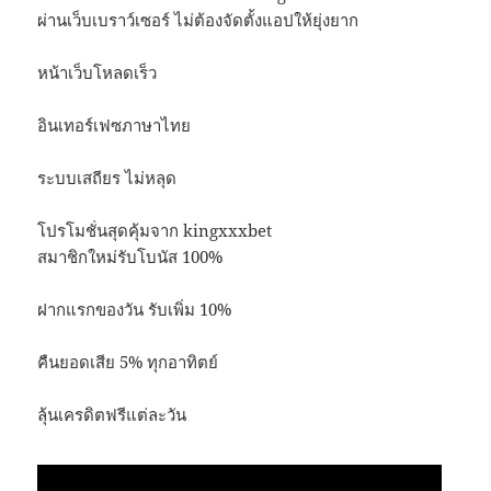
ผ่านเว็บเบราว์เซอร์ ไม่ต้องจัดตั้งแอปให้ยุ่งยาก
หน้าเว็บโหลดเร็ว
อินเทอร์เฟซภาษาไทย
ระบบเสถียร ไม่หลุด
โปรโมชั่นสุดคุ้มจาก kingxxxbet
สมาชิกใหม่รับโบนัส 100%
ฝากแรกของวัน รับเพิ่ม 10%
คืนยอดเสีย 5% ทุกอาทิตย์
ลุ้นเครดิตฟรีแต่ละวัน