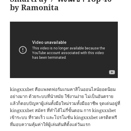
by Ramonita
kingxxxbet คือแพลตฟอร์มเกมคาสิโนออนไลน์ยอดนิยม
อย่างมาก ด้วยระบบที่นำสมัย ใช้งานง่าย ไม่เป็นอันตราย
แล้วก็ตอบปัญหาผู้เล่นทั้งมือใหม่รวมทั้งมืออาชีพ จุดเด่นอยู่ที่
kingxxxbet สมัคร ที่ทำได้ไม่กี่ขั้นตอน การ kingxxxbet
เข้าระบบ ที่รวดเร็ว และโปรโมชั่น kingxxxbet เครดิตฟรี
ที่มอบความคุ้มค่าให้ผู้เล่นทันทีตั้งแต่วันแรก