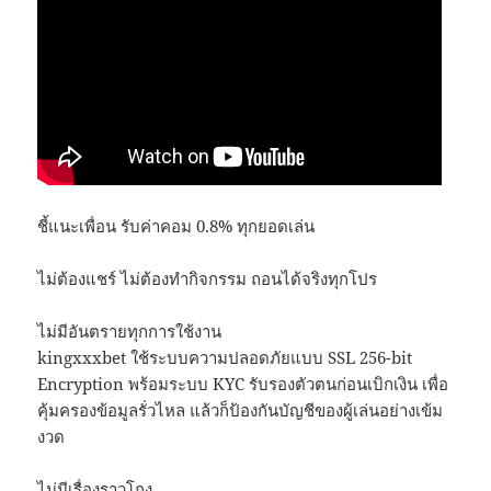
ชี้แนะเพื่อน รับค่าคอม 0.8% ทุกยอดเล่น
ไม่ต้องแชร์ ไม่ต้องทำกิจกรรม ถอนได้จริงทุกโปร
ไม่มีอันตรายทุกการใช้งาน
kingxxxbet ใช้ระบบความปลอดภัยแบบ SSL 256-bit
Encryption พร้อมระบบ KYC รับรองตัวตนก่อนเบิกเงิน เพื่อ
คุ้มครองข้อมูลรั่วไหล แล้วก็ป้องกันบัญชีของผู้เล่นอย่างเข้ม
งวด
ไม่มีเรื่องราวโกง