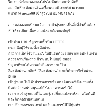
วิเคราะห์ข้อตกลงของโปรโมชั่นก่อนกดรับสิทธิ์
อย่าบันทึกรหัสผ่านในเครื่องคอมพิวเตอร์สาธารณะ
แนวทาง moza88 เข้าสู่ระบบ อย่างปลอดภัย
ภายหลังลงทะเบียนแล้ว การเข้าสู่ระบบเป็นสิ่งที่จำเป็นต้อง
ทำให้ละเอียดเพื่อความปลอดภัยของบัญชี:
เข้าผ่าน URL ที่ถูกรวมทั้งเป็น HTTPS
กรอกชื่อผู้ใช้รวมทั้งรหัสผ่าน
ถ้ามีการเปิดใช้งาน 2FA ให้ยืนยันด้วยรหัสจากแอปพลิเคชัน
ตรวจตราเรื่องราวเข้าระบบในบัญชีเสมอๆ
ปัญหาที่พบได้มากแล้วก็แนวทางแก้ไข
ลืมรหัสผ่าน: คลิกที่ “ลืมรหัสผ่าน” และก็ทำการรีเซ็ตผ่าน
อีเมล
เข้าสู่ระบบไม่ได้: สำรวจการเชื่อมต่ออินเทอร์เน็ต รวมทั้ง
ติดต่อฝ่ายสนับสนุนแม้ยังไม่สามารถเข้าได้
เจอการเข้าสู่ระบบที่ไม่เคยรู้: เปลี่ยนแปลงรหัสผ่านในทันที
และติดต่อฝ่ายสนับสนุน
เจาะลึก moza88 เครดิตฟรี และการใช้ให้คุ้มค่า