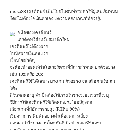
moza88 เครดิตฟรี เป็นโปรโมชั่นที่ช่วยทำให้ผู้เล่นเริ่มพนัน
โดยไม่ต้องใช้เงินตัวเอง แต่ว่ามีหลักเกณฑ์ที่ควรรู้:
ชนิดของเครดิตฟรี
เครดิตฟรีสำหรับสมาชิกใหม่
เครดิตฟรีไม่ต้องฝาก
โบนัสฝากเงินหนแรก
เงื่อนไขสำคัญ
จะต้องทำยอดเทิร์นโอเวอร์ตามที่มีการกำหนด ยกตัวอย่าง
เช่น 10x หรือ 20x
เครดิตฟรีใช้ได้เฉพาะบางเกม ตัวอย่างเช่น สล็อต หรือเกม
โต๊ะ
มีวันหมดอายุ จำเป็นต้องใช้ภายในช่วงระยะเวลาที่ระบุ
วิธีการใช้เครดิตฟรีให้เกิดคุณประโยชน์สูงสุด
เลือกเกมที่มีอัตราจ่ายสูง (RTP ≥ 96%)
เริ่มจากการเดิมพันอย่างต่ำเพื่อลดการเสี่ยง
ถอนผลกำไรบางส่วนโดยทันทีเมื่อทำยอดเทิร์นครบ
การจัดการงบประมาณและอุบายการเล่น