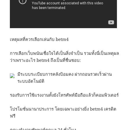
เหตุผลที่ควรเลือกเล่นกับ betm4
การเลือกเว็บพนันเชื่อใจได้เป็นสิ่งจำเป็น รวมทั้งนี่เป็นเหตุผล
ว่าเพราะอะไร betm4 ถึงเป็นที่ชื่นชอบ:
มีระบบระเบียบการคลังป้อมคง ฝากถอนรวดเร็วผ่าน
ระบบอัตโนมัติ
รองรับการใช้แรงงานทั้งยังโทรศัพท์มือถือแล้วก็คอมพิวเตอร์
โปรโมชั่นนานาประการ โดยเฉพาะอย่างยิ่ง betm4 เครดิต
ฟรี
คณะทำงานซัพพอร์ตดูแล 24 ชั่วโมง