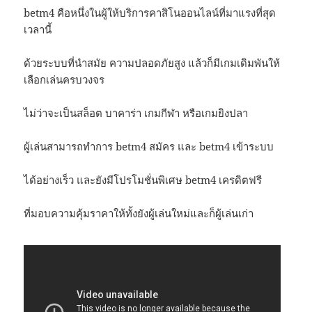
betm4 คือหนึ่งในผู้ให้บริการคาสิโนออนไลน์ที่มาแรงที่สุด
เวลานี้
ด้วยระบบที่นำสมัย ความปลอดภัยสูง แล้วก็มีเกมเดิมพันให้
เลือกเล่นครบวงจร
ไม่ว่าจะเป็นสล็อต บาคาร่า เกมกีฬา หรือเกมยิงปลา
ผู้เล่นสามารถทำการ betm4 สมัคร และ betm4 เข้าระบบ
ได้อย่างเร็ว และยังมีโปรโมชั่นพิเศษ betm4 เครดิตฟรี
ที่มอบความคุ้มราคาให้ทั้งยังผู้เล่นใหม่และก็ผู้เล่นเก่า