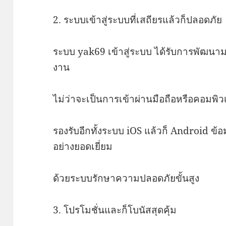
2. ระบบเข้าสู่ระบบที่เสถียรแล้วก็ปลอดภัย
ระบบ yak69 เข้าสู่ระบบ ได้รับการพัฒนาม
งาน
ไม่ว่าจะเป็นการเข้าผ่านมือถือหรือคอมพิ
รองรับอีกทั้งระบบ iOS แล้วก็ Android ข้
อย่างยอดเยี่ยม
ด้วยระบบรักษาความปลอดภัยขั้นสูง
3. โปรโมชั่นและก็โบนัสสุดคุ้ม