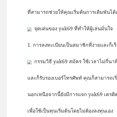
ที่สามารถช่วยให้คุณเริ่มต้นการเดิมพันได้อ
จุดเด่นของ yak69 ที่ทำให้ผู้เล่นมั่นใจ
1. การลงทะเบียนเป็นสมาชิกที่ง่ายและก็เร
กรรมวิธี yak69 สมัคร ใช้เวลาไม่กี่นาท
และก็รับรองเบอร์โทรศัพท์ คุณก็สามารถเริ
นอกเหนือจากนี้ยังมีการแจก yak69 เครดิตฟร
เพื่อใช้เป็นทุนเริ่มต้นโดยไม่ต้องลงทุนเอง