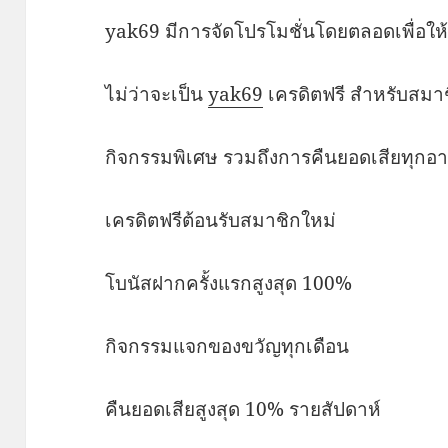
yak69 มีการจัดโปรโมชั่นโดยตลอดเพื่อให้ผ
ไม่ว่าจะเป็น
yak69
เครดิตฟรี สำหรับสมาช
กิจกรรมพิเศษ รวมถึงการคืนยอดเสียทุกอา
เครดิตฟรีต้อนรับสมาชิกใหม่
โบนัสฝากครั้งแรกสูงสุด 100%
กิจกรรมแจกของขวัญทุกเดือน
คืนยอดเสียสูงสุด 10% รายสัปดาห์