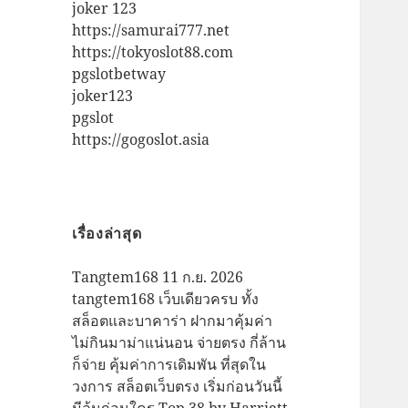
joker 123
https://samurai777.net
https://tokyoslot88.com
pgslotbetway
joker123
pgslot
https://gogoslot.asia
เรื่องล่าสุด
Tangtem168 11 ก.ย. 2026
tangtem168 เว็บเดียวครบ ทั้ง
สล็อตและบาคาร่า ฝากมาคุ้มค่า
ไม่กินมาม่าแน่นอน จ่ายตรง กี่ล้าน
ก็จ่าย คุ้มค่าการเดิมพัน ที่สุดใน
วงการ สล็อตเว็บตรง เริ่มก่อนวันนี้