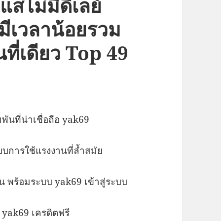
สไม่มีดีเลย์
ี่มีเวลาน้อยรวม
นที่เดียว Top 49
นที่น่าเชื่อถือ yak69
ะบบการใช้แรงงานที่ล้ำสมัย
น พร้อมระบบ yak69 เข้าสู่ระบบ
ง yak69 เครดิตฟรี