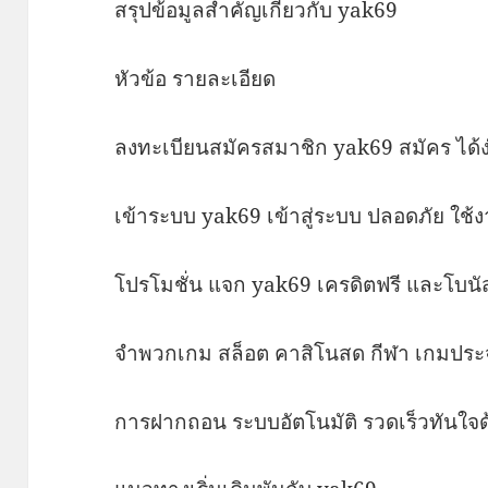
สรุปข้อมูลสำคัญเกี่ยวกับ yak69
หัวข้อ รายละเอียด
ลงทะเบียนสมัครสมาชิก yak69 สมัคร ได้ง
เข้าระบบ yak69 เข้าสู่ระบบ ปลอดภัย ใช้งาน
โปรโมชั่น แจก yak69 เครดิตฟรี และโบน
จำพวกเกม สล็อต คาสิโนสด กีฬา เกมประจ
การฝากถอน ระบบอัตโนมัติ รวดเร็วทันใจด