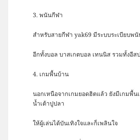
3. พนันกีฬา
สำหรับสายกีฬา yak69 มีระบบระเบียบพน
อีกทั้งบอล บาสเกตบอล เทนนิส รวมทั้งอีส
4. เกมพื้นบ้าน
นอกเหนือจากเกมยอดฮิตแล้ว ยังมีเกมพื้น
น้ำเต้าปูปลา
ให้ผู้เล่นได้บันเทิงใจและก็เพลินใจ