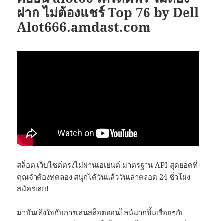
ฝาก ไม่ต้องแชร์ Top 76 by Dell
Alot666.amdast.com
สล็อต
เว็บไซต์ตรงไม่ผ่านเอเย่นต์ มาตรฐาน API สุดยอดที่
คุณจำต้องทดลอง สนุกได้วันแล้ววันเล่าตลอด 24 ชั่วโมง
สมัครเลย!
มาบันเทิงใจกับการเล่นสล็อตออนไลน์มากขึ้นเรื่อยๆกับ