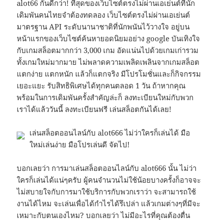
alot66 กันดีกว่า! ที่สุดของเว็บไซต์ตรงไม่ผ่านเอเย่นต์ที่นัก
เดิมพันคนไทยจำต้องทดลอง เว็บไซต์ตรงไม่ผ่านเอเย่นต์
มาตรฐาน API ระดับนานาชาติที่นักพนันไว้วางใจ อยู่บน
หน้าแรกของเว็บไซต์ค้นหายอดนิยมอย่าง google บันเทิงใจ
กับเกมสล็อตมากกว่า 3,000 เกม อัดแน่นไปด้วยเกมเก่ารวม
ทั้งเกมใหม่มากมาย ไม่พลาดความเพลิดเพลินจากเกมสล็อต
แตกง่าย แตกหนัก แล้วก็แตกจริง มีโปรโมชั่นและก็กิจกรรม
เยอะแยะ รับสิทธิพิเศษได้ทุกคนตลอด 1 วัน ถ้าหากคุณ
พร้อมในการเดิมพันครั้งสำคัญล่ะก็ ลงทะเบียนใหม่กับพวก
เราได้แล้ววันนี้ ลงทะเบียนฟรี เล่นสล็อตกันได้เลย!
เล่นสล็อตออนไลน์กับ alot666 ไม่ว่าใครก็เล่นได้ มือ
ใหม่เล่นง่าย มือโปรเล่นดี จัดไป!
บอกเลยว่า การมาเล่นสล็อตออนไลน์กับ alot666 นั้น ไม่ว่า
ใครก็เล่นได้แน่ๆครับ ผู้คนจำนวนไม่ใช้น้อยบางครั้งก็อาจจะ
ไม่สบายใจกับการมาใช้บริการกับพวกเราว่า จะสามารถใช้
งานได้ไหม จะเล่นเพื่อได้กำไรได้รึเปล่า แล้วเกมต่างๆที่มีจะ
เหมาะกับตนเองไหม? บอกเลยว่า ไม่มีอะไรที่คุณต้องตื่น