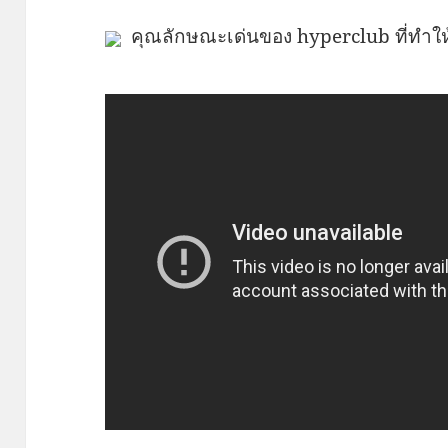
คุณลักษณะเด่นของ hyperclub ที่ทำให้