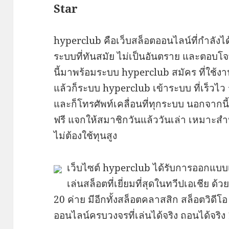
Star
hyperclub คือเว็บสล็อตออนไลน์ที่กำลังได
ระบบที่ทันสมัย ไม่เป็นอันตราย และตอบโจท
นี้มาพร้อมระบบ hyperclub สมัคร ที่ใช้งาน
แล้วก็ระบบ hyperclub เข้าระบบ ที่เร็วไว
และก็โทรศัพท์เคลื่อนที่ทุกระบบ นอกจากนี
ฟรี แจกให้สมาชิกวันแล้ววันเล่า เหมาะสำ
ไม่ต้องใช้ทุนสูง
เว็บไซต์ hyperclub ได้รับการออกแบบเ
เล่นสล็อตที่เยี่ยมที่สุดในทวีปเอเชีย
20 ค่าย มีอีกทั้งสล็อตคลาสสิก สล็อตวิดีโอ
ออนไลน์ครบวงจรที่เล่นได้จริง ถอนได้จริ