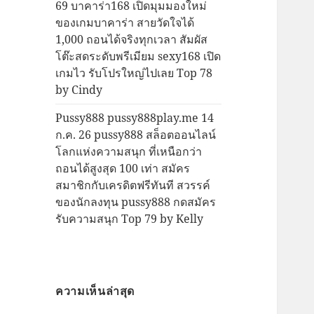
69 บาคาร่า168 เปิดมุมมองใหม่
ของเกมบาคาร่า สายวัดใจได้
1,000 ถอนได้จริงทุกเวลา สัมผัส
โต๊ะสดระดับพรีเมียม sexy168 เปิด
เกมไว รับโปรใหญ่ไปเลย Top 78
by Cindy
Pussy888 pussy888play.me 14
ก.ค. 26 pussy888 สล็อตออนไลน์
โลกแห่งความสนุก ที่เหนือกว่า
ถอนได้สูงสุด 100 เท่า สมัคร
สมาชิกกับเครดิตฟรีทันที สวรรค์
ของนักลงทุน pussy888 กดสมัคร
รับความสนุก Top 79 by Kelly
ความเห็นล่าสุด