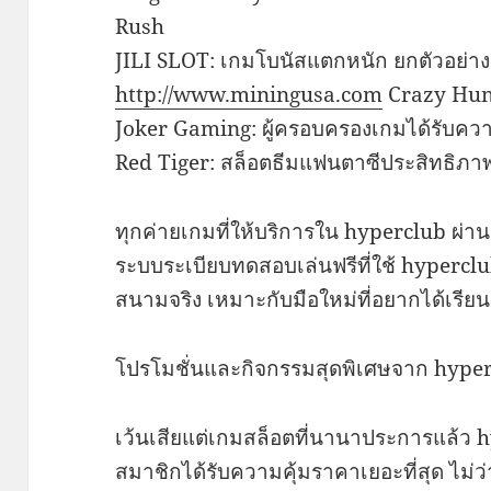
Rush
JILI SLOT: เกมโบนัสแตกหนัก ยกตัวอย่า
http://www.miningusa.com
Crazy Hun
Joker Gaming: ผู้ครอบครองเกมได้รับค
Red Tiger: สล็อตธีมแฟนตาซีประสิทธิภา
ทุกค่ายเกมที่ให้บริการใน hyperclub ผ่า
ระบบระเบียบทดสอบเล่นฟรีที่ใช้ hyperclub
สนามจริง เหมาะกับมือใหม่ที่อยากได้เรีย
โปรโมชั่นและกิจกรรมสุดพิเศษจาก hype
เว้นเสียแต่เกมสล็อตที่นานาประการแล้ว h
สมาชิกได้รับความคุ้มราคาเยอะที่สุด ไม่