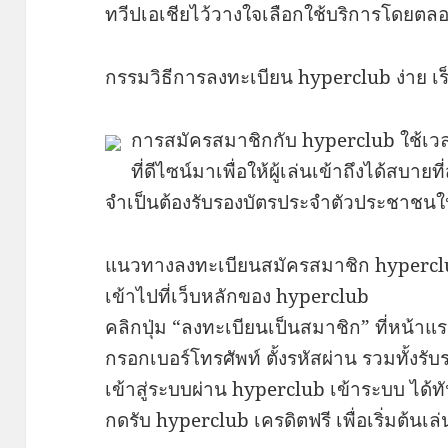
ทวีปเอเชียไว้วางใจเลือกใช้บริการโดยตล
กรรมวิธีการลงทะเบียน hyperclub ง่าย เร
การสมัครสมาชิกกับ hyperclub ใช้เวลา
ที่ดีไซน์มาเพื่อให้ผู้เล่นเข้าถึงได้สบาย
จำเป็นต้องรับรองบัตรประจำตัวประชาชนให
แนวทางลงทะเบียนสมัครสมาชิก hyperc
เข้าไปที่เว็บหลักของ hyperclub
คลิกปุ่ม “ลงทะเบียนเป็นสมาชิก” ที่หน้าแ
กรอกเบอร์โทรศัพท์ ตั้งรหัสผ่าน รวมทั้งรั
เข้าสู่ระบบผ่าน hyperclub เข้าระบบ ได้ทั
กดรับ hyperclub เครดิตฟรี เพื่อเริ่มต้นเล