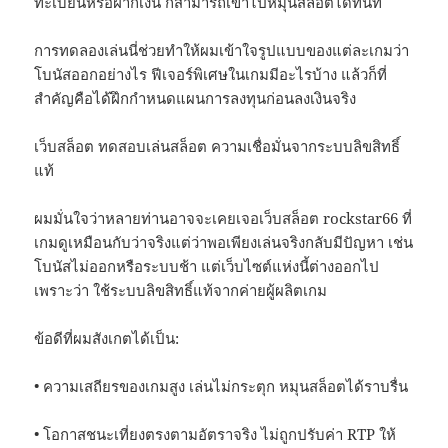
ทะเบียนหรือฝากเงิน ก็สามารถเข้าไปหมุนสล็อตได้ทันที
การทดลองเล่นนี่ช่วยทำให้ผมเข้าใจรูปแบบของแต่ละเกมว่า
โบนัสออกอย่างไร ฟีเจอร์พิเศษในเกมมีอะไรบ้าง แล้วก็ที่
สำคัญคือได้ฝึกกำหนดแผนการลงทุนก่อนลงเงินจริง
เว็บสล็อต ทดสอบเล่นสล็อต ความเชื่อมั่นจากระบบลิขสิทธิ์
แท้
ผมมั่นใจว่าหลายท่านอาจจะเคยเจอเว็บสล็อต rockstar66 ที่
เกมดูเหมือนกับว่าจริงแต่ว่าพอเพียงเล่นจริงกลับมีปัญหา เช่น
โบนัสไม่ออกหรือระบบช้า แต่เว็บไซต์แห่งนี้ต่างออกไป
เพราะว่า ใช้ระบบลิขสิทธิ์แท้จากค่ายผู้ผลิตเกม
ข้อดีที่ผมสังเกตได้เป็น:
• ความเสถียรของเกมสูง เล่นไม่กระตุก หมุนสล็อตได้ราบรื่น
• โอกาสชนะเที่ยงตรงตามอัตราจริง ไม่ถูกปรับค่า RTP ให้