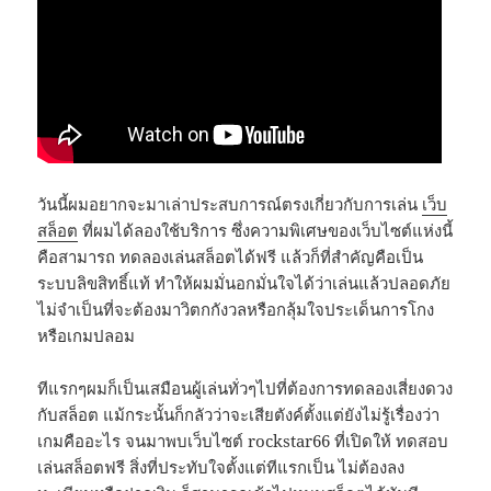
วันนี้ผมอยากจะมาเล่าประสบการณ์ตรงเกี่ยวกับการเล่น
เว็บ
สล็อต
ที่ผมได้ลองใช้บริการ ซึ่งความพิเศษของเว็บไซต์แห่งนี้
คือสามารถ ทดลองเล่นสล็อตได้ฟรี แล้วก็ที่สำคัญคือเป็น
ระบบลิขสิทธิ์แท้ ทำให้ผมมั่นอกมั่นใจได้ว่าเล่นแล้วปลอดภัย
ไม่จำเป็นที่จะต้องมาวิตกกังวลหรือกลุ้มใจประเด็นการโกง
หรือเกมปลอม
ทีแรกๆผมก็เป็นเสมือนผู้เล่นทั่วๆไปที่ต้องการทดลองเสี่ยงดวง
กับสล็อต แม้กระนั้นก็กลัวว่าจะเสียตังค์ตั้งแต่ยังไม่รู้เรื่องว่า
เกมคืออะไร จนมาพบเว็บไซต์ rockstar66 ที่เปิดให้ ทดสอบ
เล่นสล็อตฟรี สิ่งที่ประทับใจตั้งแต่ทีแรกเป็น ไม่ต้องลง