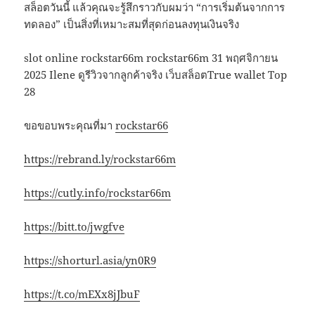
สล็อตวันนี้ แล้วคุณจะรู้สึกราวกับผมว่า “การเริ่มต้นจากการ
ทดลอง” เป็นสิ่งที่เหมาะสมที่สุดก่อนลงทุนเงินจริง
slot online rockstar66m rockstar66m 31 พฤศจิกายน
2025 Ilene ดูรีวิวจากลูกค้าจริง เว็บสล็อตTrue wallet Top
28
ขอขอบพระคุณที่มา
rockstar66
https://rebrand.ly/rockstar66m
https://cutly.info/rockstar66m
https://bitt.to/jwgfve
https://shorturl.asia/yn0R9
https://t.co/mEXx8jJbuF