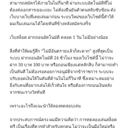
สามารถสมัครได้ภายในไม่กี่นาที ผ่านระบบอัตโนมัติที่ไม่
ต้องส่งเอกสารเยอะแยะ ไม่ต้องยืนยันตัวตนสลับซับซ้อน ดัง
เว็บบางเว็บที่เคยเล่นมาก่อน ระบบใหม่ของเว็บไซต์นี้ทำให้
ผมเริ่มเล่นเกมได้โดยทันทีข้างหลังสมัครเสร็จ
เว็บสล็อต ฝากถอนอัตโนมัติ ตลอด 1 วัน ไม่มีอย่างน้อย
สิ่งที่ทำให้ผมรู้สึก “ไม่มีอันตรายแล้วก็สะดวก” สูงที่สุดเป็น
ระบบ ฝากถอนอัตโนมัติ 24 ชั่วโมง ของเว็บไซต์นี้ ไม่ว่าจะ
ฝาก 50 บาท 100 บาท หรือถอนเพียงแต่หลักสิบ ก็สามารถทำ
เป็นทันที ไม่ต้องรอคอยการอนุมัติจากข้าราชการ ระบบจะ
ปรับยอดเงินให้ในทันทีด้านในไม่กี่วินาที ซึ่งเหมาะสมอย่าง
ยิ่งกับคนที่อยากเล่นได้เร็วทันใจ หรือต้องการถอนเงินหลัง
จากชนะรางวัลทันที
เพราะอะไรถึงแนะนำให้ลองทดสอบเล่น
จากประสบการณ์ตรง ผมมีความคิดว่า การทดลองเล่นสล็อต
ฟรี เป็นเรื่องที่ควรทำสำหรับทุกคน ไม่ว่าจะเป็นมือใหม่หรือ