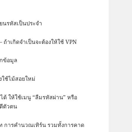
ลี่ยนรหัสเป็นประจำ
 ถ้าเกิดจำเป็นจะต้องให้ใช้ VPN
กข้อมูล
องใช้ไม้สอยใหม่
้ ให้ใช้เมนู “ลืมรหัสผ่าน” หรือ
ตีตัวตน
ภท การคำนวณเทิร์น รวมทั้งการคาด