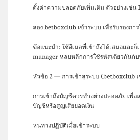
ตั้งค่าความปลอดภัยเพิ่มเติม ตัวอย่างเช่น 
ลอง betboxclub เข้าระบบ เพื่อรับรองการ
ข้อแนะนำ: ใช้อีเมลที่เข้าถึงได้เสมอและก
manager หลบหลีกการใช้รหัสเดียวกันกับบั
หัวข้อ 2 — การเข้าสู่ระบบ (betboxclu
การเข้าถึงบัญชีควรทำอย่างปลอดภัย เพื่
บัญชีหรือสูญเสียยอดเงิน
หนทางปฏิบัติเมื่อเข้าระบบ