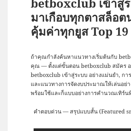
betboxclub เข้าสู่
มาเกือบทุกตาสล็อต
คุ้มค่าทุกยูส Top 1
ถ้าคุณกำลังค้นหาแนวทางเริ่มต้นกับ bet
คุณ — ตั้งแต่ขั้นตอน betboxclub สมัคร
betboxclub เข้าสู่ระบบ อย่างแม่นยำ, ก
และแนวทางการจัดงบประมาณให้เล่นอย่างยั
พร้อมใช้และก็แบบอย่างการคำนวณเทิร์นที่
คำตอบด่วน — สรุปแบบสั้น (Featured s