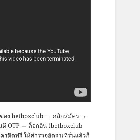
การของ betboxclub → คลิกสมัคร →
รันตี OTP → ล็อกอิน (betboxclub
เครดิตฟรี ให้สำรวจอัตราเทิร์นแล้วก็