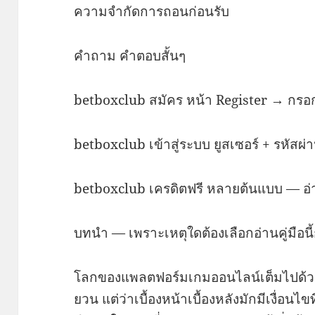
ความจำกัดการถอนก่อนรับ
คำถาม คำตอบสั้นๆ
betboxclub สมัคร หน้า Register → กรอก
betboxclub เข้าสู่ระบบ ยูสเซอร์ + รหัสผ่
betboxclub เครดิตฟรี หลายต้นแบบ — อ่า
บทนำ — เพราะเหตุใดต้องเลือกอ่านคู่มือนี้ก
โลกของแพลตฟอร์มเกมออนไลน์เต็มไปด้วย
ยวน แต่ว่าเบื้องหน้าเบื้องหลังมักมีเงื่อนไ