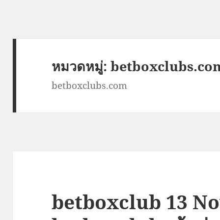
หมวดหมู่:
betboxclubs.co
betboxclubs.com
betboxclub 13 N