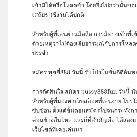
เข้ามิได้หรือโหลดช้า โดยยิ่งไปกว่านั้นขณ
เสถียร ใช้งานได้ปกติ
สำหรับผู้ที่เล่นผ่านมือถือ การมีทางเข้าที
ด้วยเหตุว่าไม่ต้องเสียอารมณ์กับการโหล
ประจำ
สมัคร พุชชี่888 วันนี้ รับโปรโมชั่นดีดีล้น
การตัดสินใจ สมัคร pussy888fun วันนี้ นับว
สำหรับผู้ที่มองหาเว็บสล็อตที่เล่นง่าย โป
ซับซ้อน ตั้งแต่ขั้นตอนสมัครไปจนกระทั่งกา
ค่อนข้างลื่นไหล และก็ที่สำคัญคือ ได้ลอง
เว็บไซต์ที่เคยเล่นมา