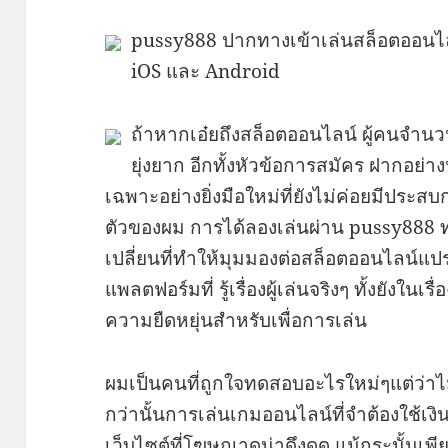
pussy888 ปากทางเข้าเล่นสล็อตออนไลน์ 
iOS และ Android
ถ้าหากเอ๋ยถึงสล็อตออนไลน์ ผู้คนจำน
ยุ่งยาก อีกทั้งหัวข้อการสมัคร ฝากอย่า
เฉพาะอย่างยิ่งมือใหม่ที่ยังไม่ค่อยมีประ
ตัวของผม การได้ลองเล่นผ่าน pussy888 ทา
เปลี่ยนที่ทำให้มุมมองต่อสล็อตออนไลน์แป
แพลตฟอร์มที่ รู้เรื่องผู้เล่นจริงๆ ทั้งยัง
ความยืดหยุ่นสำหรับเพื่อการเล่น
ผมเป็นคนที่ถูกใจทดสอบอะไรใหม่ๆแต่ว่าไม่
กว่านั้นการเล่นเกมออนไลน์ที่จำต้องใช้เง
เว็บไซต์ที่โฆษณาดูน่าดึงดูด แม้กระนั้นเพี