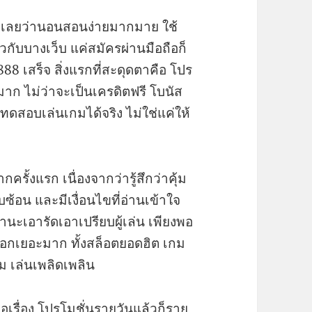
บอกเลยว่านอนสอนง่ายมากมาย ใช้
าวกับบางเว็บ แค่สมัครผ่านมือถือก็
8 เสร็จ สิ่งแรกที่สะดุดตาคือ โปร
มาก ไม่ว่าจะเป็นเครดิตฟรี โบนัส
ดสอบเล่นเกมได้จริง ไม่ใช่แค่ให้
รั้งแรก เนื่องจากว่ารู้สึกว่าคุ้ม
ซ้อน และมีเงื่อนไขที่อ่านเข้าใจ
้มานะเอารัดเอาเปรียบผู้เล่น เพียงพอ
เลือกเยอะมาก ทั้งสล็อตยอดฮิต เกม
ม เล่นเพลิดเพลิน
คือเรื่อง โปรโมชั่นรายวันแล้วก็ราย