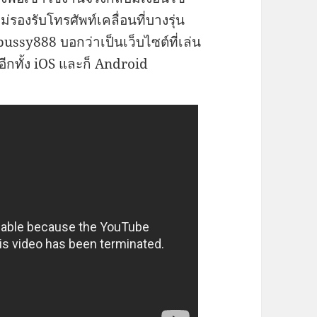
รองรับโทรศัพท์เคลื่อนที่บางรุ่น
ussy888 บอกว่าเป็นเว็บไซต์ที่เล่น
บอีกทั้ง iOS และก็ Android