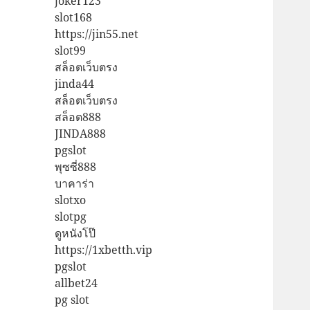
joker123
slot168
https://jin55.net
slot99
สล็อตเว็บตรง
jinda44
สล็อตเว็บตรง
สล็อต888
JINDA888
pgslot
พุซซี่888
บาคาร่า
slotxo
slotpg
ดูหนังโป๊
https://1xbetth.vip
pgslot
allbet24
pg slot