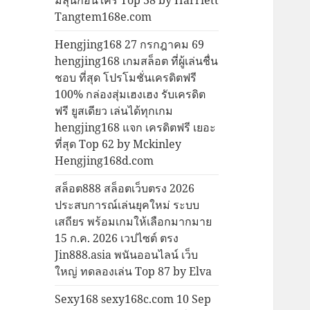
มีลุ้นก่อนใคร Top 38 by Harriett
Tangtem168e.com
Hengjing168 27 กรกฎาคม 69
hengjing168 เกมสล็อต ที่ผู้เล่นชื่น
ชอบ ที่สุด โปรโมชั่นเครดิตฟรี
100% กล่องสุ่มเฮงเฮง รับเครดิต
ฟรี ยูสเดียว เล่นได้ทุกเกม
hengjing168 แจก เครดิตฟรี เยอะ
ที่สุด Top 62 by Mckinley
Hengjing168d.com
สล็อต888 สล็อตเว็บตรง 2026
ประสบการณ์เล่นยุคใหม่ ระบบ
เสถียร พร้อมเกมให้เลือกมากมาย
15 ก.ค. 2026 เวปไซต์ ตรง
Jin888.asia พนันออนไลน์ เว็บ
ใหญ่ ทดลองเล่น Top 87 by Elva
Sexy168 sexy168c.com 10 Sep