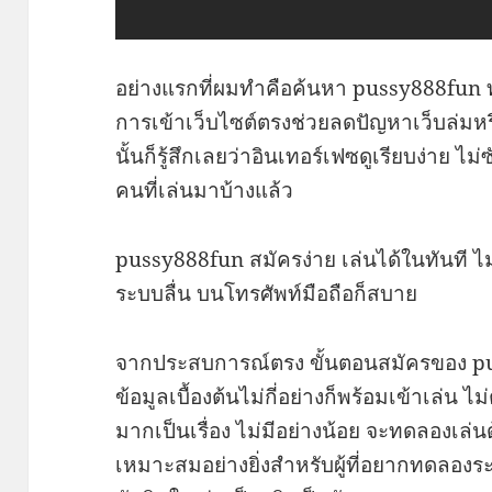
อย่างแรกที่ผมทำคือค้นหา pussy888fun ท
การเข้าเว็บไซต์ตรงช่วยลดปัญหาเว็บล่มห
นั้นก็รู้สึกเลยว่าอินเทอร์เฟซดูเรียบง่าย ไม
คนที่เล่นมาบ้างแล้ว
pussy888fun สมัครง่าย เล่นได้ในทันที ไม่
ระบบลื่น บนโทรศัพท์มือถือก็สบาย
จากประสบการณ์ตรง ขั้นตอนสมัครของ p
ข้อมูลเบื้องต้นไม่กี่อย่างก็พร้อมเข้าเล่น ไ
มากเป็นเรื่อง ไม่มีอย่างน้อย จะทดลองเล
เหมาะสมอย่างยิ่งสำหรับผู้ที่อยากทดลอง