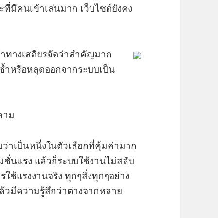
ะที่มีคนเข้าเล่นมาก เว็บไซต์ยังคง
่เข้าทางเสถียรจัดว่าสำคัญมาก
ดซ้ำหรือหลุดออกจากระบบเป็น
หลาม
่าเป็นหนึ่งในตัวเลือกที่คุ้มค่ามาก
รโมชั่นแรง แล้วก็ระบบใช้งานไม่สลับ
รใช้แรงงานจริง ทุกๆสิ่งทุกๆอย่าง
แล้วมีความรู้สึกว่าต่างจากหลาย