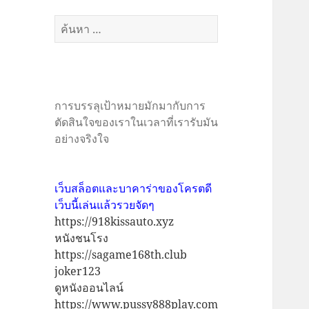
ค้นหา
สำหรับ:
การบรรลุเป้าหมายมักมากับการ
ตัดสินใจของเราในเวลาที่เรารับมัน
อย่างจริงใจ
เว็บสล็อตและบาคาร่าของโครตดี
เว็บนี้เล่นแล้วรวยจัดๆ
https://918kissauto.xyz
หนังชนโรง
https://sagame168th.club
joker123
ดูหนังออนไลน์
https://www.pussy888play.com