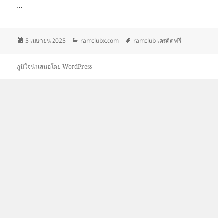
…
เขียน
หมวด
ป้าย
5 เมษายน 2025
ramclubx.com
ramclub เครดิตฟรี
เมื่อ
หมู่
กำกับ
ภูมิใจนำเสนอโดย WordPress