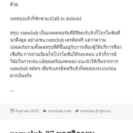
ด้วย
บทสรุปแล้วก็ชักชวน (Call to Action)
สรุป: ramclub เป็นแพลตฟอร์มที่มีฟีพบร์แล้วก็โปรโมชั่นที่
น่าดึงดูด อย่างเช่น ramclub เครดิตฟรี แต่ว่าความ
ปลอดภัยรวมทั้งผลสรุปที่ดีขึ้นอยู่กับการเลือกผู้ให้บริการที่น่า
เชื่อถือ การอ่านเงื่อนไขโปรโมชั่นให้รอบคอบ แล้วก็การมี
วินัยในการเล่น แม้คุณพร้อมทดลอง แนะนำให้เริ่มจากการ
ramclub สมัคร เพื่อรับเครดิตฟรีแล้วก็ทดสอบระบบก่อน
ฝากเงินจริง
…
เขียน
หมวด
ป้าย
8 ตุลาคม 2025
ramclubx.com
ramclub เข้าสู่ระบบ
เมื่อ
หมู่
กำกับ