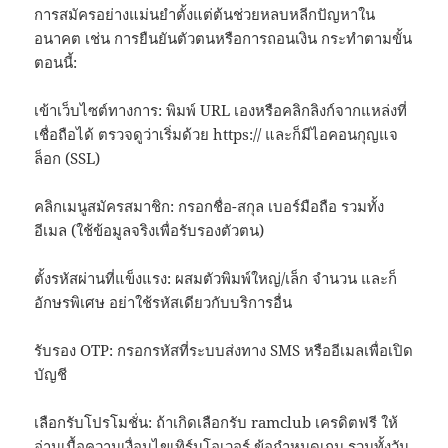
การสมัครอย่างแม่นยำตั้งแต่ต้นช่วยหลบหลีกปัญหาใน
อนาคต เช่น การยืนยันตัวตนหรือการถอนเงิน กระทำตามขั้น
ตอนนี้:
เข้าเว็บไซต์ทางการ: พิมพ์ URL เองหรือคลิกลิงก์จากแหล่งที่
เชื่อถือได้ ตรวจดูว่าเริ่มด้วย https:// และก็มีไอคอนกุญแจ
ล็อก (SSL)
คลิกเมนูสมัครสมาชิก: กรอกชื่อ-สกุล เบอร์มือถือ รวมทั้ง
อีเมล (ใช้ข้อมูลจริงเพื่อรับรองตัวตน)
ตั้งรหัสผ่านที่แข็งแรง: ผสมตัวพิมพ์ใหญ่/เล็ก จำนวน และก็
อักษรพิเศษ อย่าใช้รหัสเดียวกับบริการอื่น
รับรอง OTP: กรอกรหัสที่ระบบส่งทาง SMS หรืออีเมลเพื่อเปิด
บัญชี
เลือกรับโปรโมชั่น: ถ้าเกิดเลือกรับ ramclub เครดิตฟรี ให้
อ่านเนื้อความเงื่อนไขเทิร์นโอเวอร์ ข้อกำหนดเกม รวมทั้งวัน