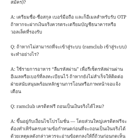
สมัคร)?
A: เตรียมชื่อ-ชื่อสกุล เบอร์มือถือ และก็อีเมลสำหรับรับ OTP
ถ้าหากจะฝากเงินจริงควรตระเตรียมบัญชีธนาคารหรือ
วอลเล็ตที่รองรับ
Q: ถ้าหากไม่สามารถที่จะเข้าสู่ระบบ (ramclub เข้าสู่ระบบ)
จะทำอย่างไร?
A: ใช้รายการอาหาร “ลืมรหัสผ่าน” เพื่อรีเซ็ตรหัสผ่านผ่าน
อีเมลหรือเบอร์ที่ลงทะเบียนไว้ ถ้าหากยังไม่สำเร็จให้ติดต่อ
ฝ่ายสนับสนุนพร้อมหลักฐานการโอนหรือภาพหน้าจอแจ้ง
เตือน
Q: ramclub เครดิตฟรี ถอนเป็นเงินจริงได้ไหม?
A: ขึ้นอยู่กับเงื่อนไขโปรโมชั่น — โดยส่วนใหญ่เครดิตฟรีจะ
ต้องทำเทิร์นครบตามข้อกำหนดก่อนที่จะถอนเป็นเงินจริงได้
ด้วยเหตุผลดังกล่าวควรจะอ่านข้อตกลงให้ถี่ถ้วนก่อนกดเห็น