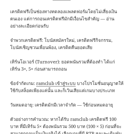
เครดิตฟรีเป็นช่องทางทดลองแพลตฟอร์มโดยไม่เสี่ยงเงิน
ตนเอง แต่การถอนเครดิตฟรีมักมีเงื่อนไขสำคัญ — อ่าน
อย่างละเอียดก่อนรับ
จำพวกเครดิตฟรี: โบนัสสมัครใหม่, เครดิตฟรีกิจกรรม,
โบนัสเชิญชวนเพื่อนพ้อง, เครดิตคืนยอดเสีย
เทิร์นโอเวอร์ (Turnover): ยอดพนันรวมที่ต้องทำ ได้แก่
เทิร์น 3×, 5× ก่อนสามารถถอน
ข้อจำกัดเกม:
ramclub เข้าสู่ระบบ
บางโปรโมชั่นอนุญาตให้
ใช้กับสล็อตเพียงแค่นั้น และก็เว้นเสียแต่เกมบางประเภท
วันหมดอายุ: เครดิตมักมีเวลาจำกัด — ใช้ก่อนหมดอายุ
ตัวอย่างการคำนวณ: หากได้รับ ramclub เครดิตฟรี 100
บาท ที่มีเทิร์น 5× ต้องพนันรวม 500 บาท (100 × 5) ก่อนที่จะ
สามารถถอนเป็นเงินจริงได้ เลือกเกมที่มี RTP สูงและเดิมพัน