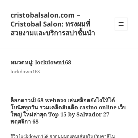
cristobalsalon.com –
Cristobal Salon: ทรงผมที่
สวยงามและบริการสปาชั้นนำ
เมนู
และวิด
เจ็ต
หมวดหมู่:
lockdown168
lockdown168
ล็อกดาวน์168 webตรง เล่นสล็อตยังไงให้ได้
โบนัสทุกวัน รวมเคล็ดลับเด็ด casino online เว็บ
ใหญ่ ใหม่ล่าสุด Top 15 by Salvador 27
พฤศจิกา 68
รีวิว lockdown168 จากมุมมองคนเล่นจริง เว็บคาสิโน