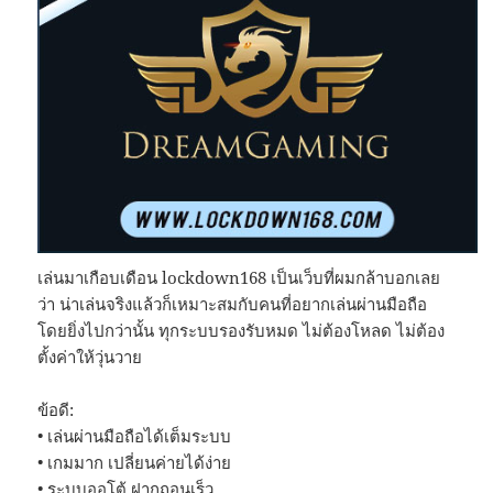
เล่นมาเกือบเดือน lockdown168 เป็นเว็บที่ผมกล้าบอกเลย
ว่า น่าเล่นจริงแล้วก็เหมาะสมกับคนที่อยากเล่นผ่านมือถือ
โดยยิ่งไปกว่านั้น ทุกระบบรองรับหมด ไม่ต้องโหลด ไม่ต้อง
ตั้งค่าให้วุ่นวาย
ข้อดี:
• เล่นผ่านมือถือได้เต็มระบบ
• เกมมาก เปลี่ยนค่ายได้ง่าย
• ระบบออโต้ ฝากถอนเร็ว