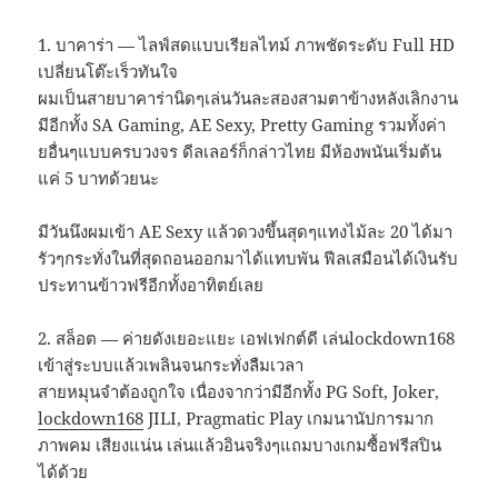
1. บาคาร่า — ไลฟ์สดแบบเรียลไทม์ ภาพชัดระดับ Full HD
เปลี่ยนโต๊ะเร็วทันใจ
ผมเป็นสายบาคาร่านิดๆเล่นวันละสองสามตาข้างหลังเลิกงาน
มีอีกทั้ง SA Gaming, AE Sexy, Pretty Gaming รวมทั้งค่า
ยอื่นๆแบบครบวงจร ดีลเลอร์ก็กล่าวไทย มีห้องพนันเริ่มต้น
แค่ 5 บาทด้วยนะ
มีวันนึงผมเข้า AE Sexy แล้วดวงขึ้นสุดๆแทงไม้ละ 20 ได้มา
รัวๆกระทั่งในที่สุดถอนออกมาได้แทบพัน ฟีลเสมือนได้เงินรับ
ประทานข้าวฟรีอีกทั้งอาทิตย์เลย
2. สล็อต — ค่ายดังเยอะแยะ เอฟเฟกต์ดี เล่นlockdown168
เข้าสู่ระบบแล้วเพลินจนกระทั่งลืมเวลา
สายหมุนจำต้องถูกใจ เนื่องจากว่ามีอีกทั้ง PG Soft, Joker,
lockdown168
JILI, Pragmatic Play เกมนานัปการมาก
ภาพคม เสียงแน่น เล่นแล้วอินจริงๆแถมบางเกมซื้อฟรีสปิน
ได้ด้วย