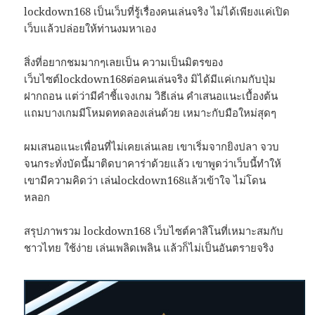
lockdown168 เป็นเว็บที่รู้เรื่องคนเล่นจริง ไม่ได้เพียงแค่เปิด
เว็บแล้วปล่อยให้ท่านงมหาเอง
สิ่งที่อยากชมมากๆเลยเป็น ความเป็นมิตรของ
เว็บไซต์lockdown168ต่อคนเล่นจริง มิได้มีแค่เกมกับปุ่ม
ฝากถอน แต่ว่ามีคำชี้แจงเกม วิธีเล่น คำเสนอแนะเบื้องต้น
แถมบางเกมมีโหมดทดลองเล่นด้วย เหมาะกับมือใหม่สุดๆ
ผมเสนอแนะเพื่อนที่ไม่เคยเล่นเลย เขาเริ่มจากยิงปลา จวบ
จนกระทั่งบัดนี้มาติดบาคาร่าด้วยแล้ว เขาพูดว่าเว็บนี้ทำให้
เขามีความคิดว่า เล่นlockdown168แล้วเข้าใจ ไม่โดน
หลอก
สรุปภาพรวม lockdown168 เว็บไซต์คาสิโนที่เหมาะสมกับ
ชาวไทย ใช้ง่าย เล่นเพลิดเพลิน แล้วก็ไม่เป็นอันตรายจริง