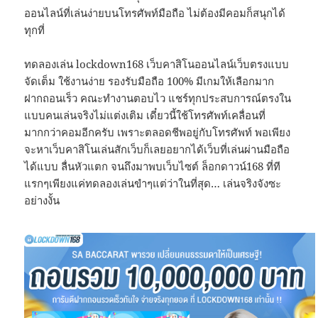
ออนไลน์ที่เล่นง่ายบนโทรศัพท์มือถือ ไม่ต้องมีคอมก็สนุกได้
ทุกที่
ทดลองเล่น lockdown168 เว็บคาสิโนออนไลน์เว็บตรงแบบ
จัดเต็ม ใช้งานง่าย รองรับมือถือ 100% มีเกมให้เลือกมาก
ฝากถอนเร็ว คณะทำงานตอบไว แชร์ทุกประสบการณ์ตรงใน
แบบคนเล่นจริงไม่แต่งเติม เดี๋ยวนี้ใช้โทรศัพท์เคลื่อนที่
มากกว่าคอมอีกครับ เพราะตลอดชีพอยู่กับโทรศัพท์ พอเพียง
จะหาเว็บคาสิโนเล่นสักเว็บก็เลยอยากได้เว็บที่เล่นผ่านมือถือ
ได้แบบ ลื่นหัวแตก จนถึงมาพบเว็บไซต์ ล็อกดาวน์168 ที่ที
แรกๆเพียงแค่ทดลองเล่นขำๆแต่ว่าในที่สุด… เล่นจริงจังซะ
อย่างงั้น