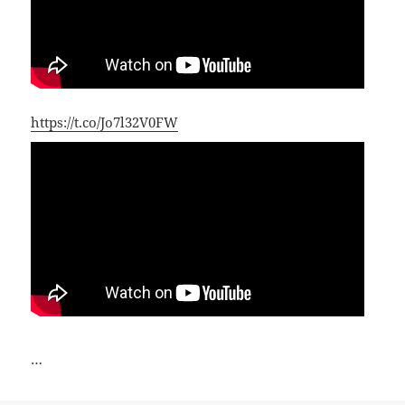
https://t.co/Jo7l32V0FW
…