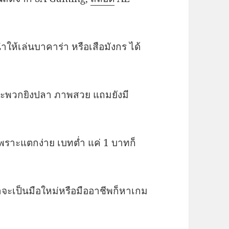
ให้เล่นบาคาร่า หรือเสือมังกร ได้
แนะพวกยิงปลา ภาพสวย แถมยังมี
เพราะแตกง่าย เบทต่ำ แค่ 1 บาทก็
าจะเป็นมือใหม่หรือมืออาชีพก็หาเกม