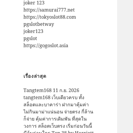
joker 123
https://samurai777.net
https://tokyoslot88.com
pgslotbetway
joker123
pgslot
https://gogoslot.asia
เรื่องล่าสุด
Tangtem168 11 ก.ย. 2026
tangtem168 เว็บเดียวครบ ทั้ง
สล็อตและบาคาร่า ฝากมาคุ้มค่า
ไม่กินมาม่าแน่นอน จ่ายตรง กี่ล้าน
ก็จ่าย คุ้มค่าการเดิมพัน ที่สุดใน
วงการ สล็อตเว็บตรง เริ่มก่อนวันนี้