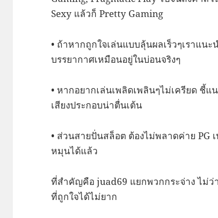
Sexy แล้วก็ Pretty Gaming
• ถ้าหากถูกใจเล่นแบบลุ้นผลเร็วๆเราแนะนำ
บรรยากาศเหมือนอยู่ในบ่อนจริงๆ
• หากอยากเล่นเพลิดเพลินๆไม่เครียด ชี้
เสียงประกอบน่าตื่นเต้น
• ส่วนสายปั่นสล็อต ต้องไม่พลาดค่าย PG 
หมุนได้แล้ว
ที่สำคัญคือ juad69 แยกพวกกระจ่าง ไม่ว่
ที่ถูกใจได้ไม่ยาก