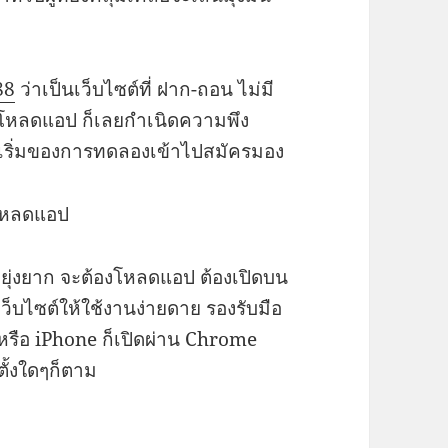
88
ว่าเป็นเว็บไซต์ที่ ฝาก-ถอน ไม่มี
้องโหลดแอป ก็เลยกำเนิดความพึง
จุดเริ่มของการทดลองเข้าไปสมัครมอง
งโหลดแอป
ะยุ่งยาก จะต้องโหลดแอป ต้องเปิดบน
็บไซต์ให้ใช้งานง่ายดาย รองรับมือ
d หรือ iPhone ก็เปิดผ่าน Chrome
ตั้งใดๆก็ตาม