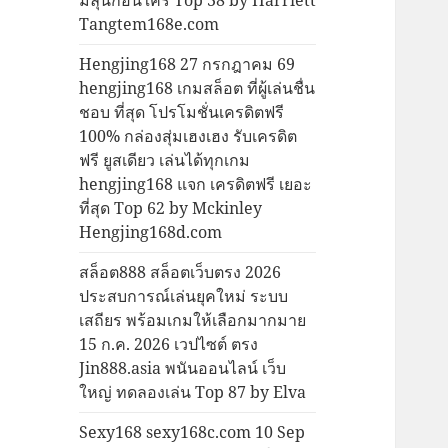
มีลุ้นก่อนใคร Top 38 by Harriett
Tangtem168e.com
Hengjing168 27 กรกฎาคม 69
hengjing168 เกมสล็อต ที่ผู้เล่นชื่น
ชอบ ที่สุด โปรโมชั่นเครดิตฟรี
100% กล่องสุ่มเฮงเฮง รับเครดิต
ฟรี ยูสเดียว เล่นได้ทุกเกม
hengjing168 แจก เครดิตฟรี เยอะ
ที่สุด Top 62 by Mckinley
Hengjing168d.com
สล็อต888 สล็อตเว็บตรง 2026
ประสบการณ์เล่นยุคใหม่ ระบบ
เสถียร พร้อมเกมให้เลือกมากมาย
15 ก.ค. 2026 เวปไซต์ ตรง
Jin888.asia พนันออนไลน์ เว็บ
ใหญ่ ทดลองเล่น Top 87 by Elva
Sexy168 sexy168c.com 10 Sep