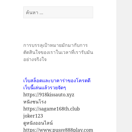
ค้นหา
สำหรับ:
การบรรลุเป้าหมายมักมากับการ
ตัดสินใจของเราในเวลาที่เรารับมัน
อย่างจริงใจ
เว็บสล็อตและบาคาร่าของโครตดี
เว็บนี้เล่นแล้วรวยจัดๆ
https://918kissauto.xyz
หนังชนโรง
https://sagame168th.club
joker123
ดูหนังออนไลน์
https://www.pussy888play.com