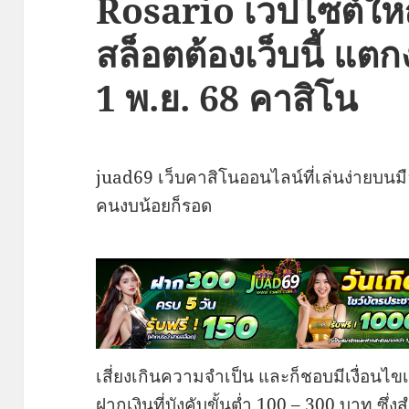
Rosario เวปไซต์ใหญ
สล็อตต้องเว็บนี้ แตก
1 พ.ย. 68 คาสิโน
juad69 เว็บคาสิโนออนไลน์ที่เล่นง่ายบนม
คนงบน้อยก็รอด
เสี่ยงเกินความจำเป็น และก็ชอบมีเงื่อนไขเ
ฝากเงินที่บังคับขั้นต่ำ 100 – 300 บาท ซึ่งสำ