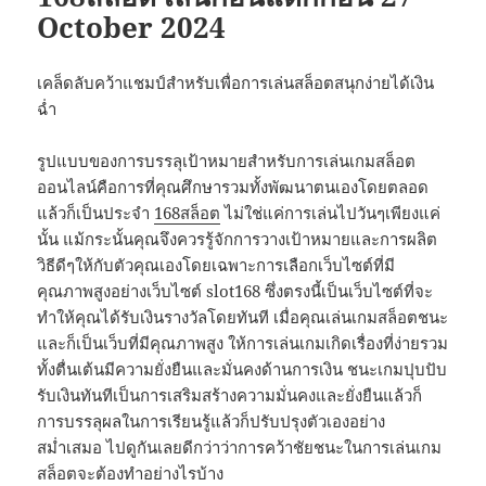
October 2024
เคล็ดลับคว้าแชมป์สำหรับเพื่อการเล่นสล็อตสนุกง่ายได้เงิน
ฉ่ำ
รูปแบบของการบรรลุเป้าหมายสำหรับการเล่นเกมสล็อต
ออนไลน์คือการที่คุณศึกษารวมทั้งพัฒนาตนเองโดยตลอด
แล้วก็เป็นประจำ
168สล็อต
ไม่ใช่แค่การเล่นไปวันๆเพียงแค่
นั้น แม้กระนั้นคุณจึงควรรู้จักการวางเป้าหมายและการผลิต
วิธีดีๆให้กับตัวคุณเองโดยเฉพาะการเลือกเว็บไซต์ที่มี
คุณภาพสูงอย่างเว็บไซต์ slot168 ซึ่งตรงนี้เป็นเว็บไซต์ที่จะ
ทำให้คุณได้รับเงินรางวัลโดยทันที เมื่อคุณเล่นเกมสล็อตชนะ
และก็เป็นเว็บที่มีคุณภาพสูง ให้การเล่นเกมเกิดเรื่องที่ง่ายรวม
ทั้งตื่นเต้นมีความยั่งยืนและมั่นคงด้านการเงิน ชนะเกมปุบปับ
รับเงินทันทีเป็นการเสริมสร้างความมั่นคงและยั่งยืนแล้วก็
การบรรลุผลในการเรียนรู้แล้วก็ปรับปรุงตัวเองอย่าง
สม่ำเสมอ ไปดูกันเลยดีกว่าว่าการคว้าชัยชนะในการเล่นเกม
สล็อตจะต้องทำอย่างไรบ้าง