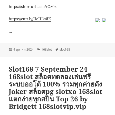
https://shorturl.asia/rGz0x
https://cutt.ly/UeIUk4iK
…
เขียน
หมวด
ป้าย
4 ตุลาคม 2024
168slot
slot168
เมื่อ
หมู่
กำกับ
Slot168 7 September 24
168slot สล็อตทดลองเล่นฟรี
ระบบออโต้ 100% รวมทุกค่ายดัง
Joker สล็อตpg slotxo 168slot
แตกง่ายทุกสปิน Top 26 by
Bridgett 168slotvip.vip