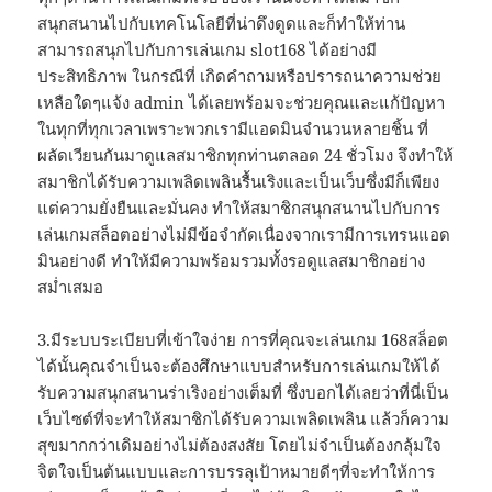
สนุกสนานไปกับเทคโนโลยีที่น่าดึงดูดและก็ทำให้ท่าน
สามารถสนุกไปกับการเล่นเกม slot168 ได้อย่างมี
ประสิทธิภาพ ในกรณีที่ เกิดคำถามหรือปรารถนาความช่วย
เหลือใดๆแจ้ง admin ได้เลยพร้อมจะช่วยคุณและแก้ปัญหา
ในทุกที่ทุกเวลาเพราะพวกเรามีแอดมินจำนวนหลายชิ้น ที่
ผลัดเวียนกันมาดูแลสมาชิกทุกท่านตลอด 24 ชั่วโมง จึงทำให้
สมาชิกได้รับความเพลิดเพลินรื้นเริงและเป็นเว็บซึ่งมีก็เพียง
แต่ความยั่งยืนและมั่นคง ทำให้สมาชิกสนุกสนานไปกับการ
เล่นเกมสล็อตอย่างไม่มีข้อจำกัดเนื่องจากเรามีการเทรนแอด
มินอย่างดี ทำให้มีความพร้อมรวมทั้งรอดูแลสมาชิกอย่าง
สม่ำเสมอ
3.มีระบบระเบียบที่เข้าใจง่าย การที่คุณจะเล่นเกม 168สล็อต
ได้นั้นคุณจำเป็นจะต้องศึกษาแบบสำหรับการเล่นเกมให้ได้
รับความสนุกสนานร่าเริงอย่างเต็มที่ ซึ่งบอกได้เลยว่าที่นี่เป็น
เว็บไซต์ที่จะทำให้สมาชิกได้รับความเพลิดเพลิน แล้วก็ความ
สุขมากกว่าเดิมอย่างไม่ต้องสงสัย โดยไม่จำเป็นต้องกลุ้มใจ
จิตใจเป็นต้นแบบและการบรรลุเป้าหมายดีๆที่จะทำให้การ