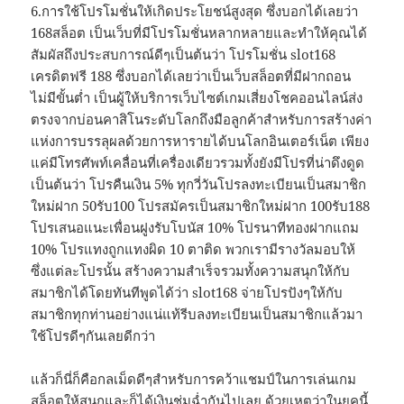
6.การใช้โปรโมชั่นให้เกิดประโยชน์สูงสุด ซึ่งบอกได้เลยว่า
168สล็อต เป็นเว็บที่มีโปรโมชั่นหลากหลายและทำให้คุณได้
สัมผัสถึงประสบการณ์ดีๆเป็นต้นว่า โปรโมชั่น slot168
เครดิตฟรี 188 ซึ่งบอกได้เลยว่าเป็นเว็บสล็อตที่มีฝากถอน
ไม่มีขั้นต่ำ เป็นผู้ให้บริการเว็บไซต์เกมเสี่ยงโชคออนไลน์ส่ง
ตรงจากบ่อนคาสิโนระดับโลกถึงมือลูกค้าสำหรับการสร้างค่า
แห่งการบรรลุผลด้วยการหารายได้บนโลกอินเตอร์เน็ต เพียง
แค่มีโทรศัพท์เคลื่อนที่เครื่องเดียวรวมทั้งยังมีโปรที่น่าดึงดูด
เป็นต้นว่า โปรคืนเงิน 5% ทุกวี่วันโปรลงทะเบียนเป็นสมาชิก
ใหม่ฝาก 50รับ100 โปรสมัครเป็นสมาชิกใหม่ฝาก 100รับ188
โปรเสนอแนะเพื่อนฝูงรับโบนัส 10% โปรนาทีทองฝากแถม
10% โปรแทงถูกแทงผิด 10 ตาติด พวกเรามีรางวัลมอบให้
ซึ่งแต่ละโปรนั้น สร้างความสำเร็จรวมทั้งความสนุกให้กับ
สมาชิกได้โดยทันทีพูดได้ว่า slot168 จ่ายโปรปังๆให้กับ
สมาชิกทุกท่านอย่างแน่แท้รีบลงทะเบียนเป็นสมาชิกแล้วมา
ใช้โปรดีๆกันเลยดีกว่า
แล้วก็นี่ก็คือกลเม็ดดีๆสำหรับการคว้าแชมป์ในการเล่นเกม
สล็อตให้สนุกและก็ได้เงินชุ่มฉ่ำกันไปเลย ด้วยเหตุว่าในยุคนี้