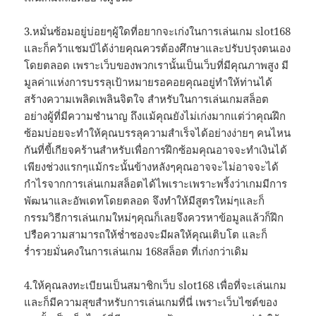
3.หมั่นซ้อมอยู่บ่อยๆผู้ใดที่อยากจะเก่งในการเล่นเกม slot168
และก็คว้าแชมป์ได้ง่ายคุณควรต้องศึกษาและปรับปรุงตนเอง
โดยตลอด เพราะเว็บของพวกเรานั้นเป็นเว็บที่มีคุณภาพสูง มี
มูลค่าแห่งการบรรลุเป้าหมายรอคอยคุณอยู่ทำให้ท่านได้
สร้างความเพลิดเพลินจิตใจ สำหรับในการเล่นเกมสล็อต
อย่างผู้ที่มีความชำนาญ ถึงแม้คุณยังไม่เก่งมากแต่ว่าคุณฝึก
ซ้อมบ่อยจะทำให้คุณบรรลุความสำเร็จได้อย่างง่ายๆ คนไหน
กันที่ขี้เกียจคร้านสำหรับเพื่อการฝึกซ้อมคุณอาจจะทำเงินได้
เพียงช่วงแรกๆแม้กระนั้นข้างหลังๆคุณอาจจะไม่อาจจะได้
กำไรจากการเล่นเกมสล็อตได้ไพเราะเพราะพริ้งว่าเกมมีการ
พัฒนาและอัพเดทโดยตลอด จึงทำให้มีสูตรใหม่ๆและก็
กรรมวิธีการเล่นเกมใหม่ๆคุณก็เลยจึงควรหาข้อมูลแล้วก็ฝึก
ปรือความสามารถให้ช่ำชองจะมีผลให้คุณเติบโต และก็
ร่ำรวยมั่นคงในการเล่นเกม 168สล็อต ที่เก่งกว่าเดิม
4.ให้คุณลงทะเบียนเป็นสมาชิกเว็บ slot168 เพื่อที่จะเล่นเกม
และก็มีความสุขสำหรับการเล่นเกมที่นี่ เพราะเว็บไซต์ของ