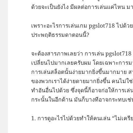
ด้วยจะเป็นยังไง มีผลต่อการเล่นแค่ไหน มา
เพราะอะไรการเล่นเกม pgslot718 ไปด้วยแ
ประพฤติธรรมดาตอนนี้?
จะต้องสารภาพเลยว่า การเล่น pgslot718 
เปลี่ยนไปมากเลยครับผม โดยเฉพาะการมาข
การเล่นสล็อตนั้นง่ายมากยิ่งขึ้นมากมาย 
ของพวกเราได้ง่ายดายมากยิ่งขึ้น คนไม่ใช่
ทำอันอื่นไปด้วย ซึ่งจุดนี้ก็อาจก่อให้การเล
กระนั้นในอีกด้าน มันก็บางทีอาจกระทบเช่
1. การดูอะไรไปด้วยทำให้คนเล่น “ไม่เคร