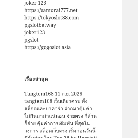
joker 123
https://samurai777.net
https://tokyoslot88.com
pgslotbetway
joker123
pgslot
https://gogoslot.asia
เรื่องล่าสุด
Tangtem168 11 ก.ย. 2026
tangtem168 เว็บเดียวครบ ทั้ง
สล็อตและบาคาร่า ฝากมาคุ้มค่า
ไม่กินมาม่าแน่นอน จ่ายตรง กี่ล้าน
ก็จ่าย คุ้มค่าการเดิมพัน ที่สุดใน
วงการ สล็อตเว็บตรง เริ่มก่อนวันนี้