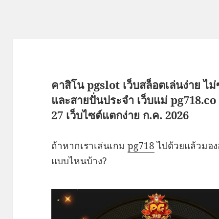
คาสิโน pgslot เว็บสล็อตเล่นง่าย ไม่
และสายปั่นประจำ เว็บแม่ pg718.co
27 เว็บไซต์แตกง่าย ก.ค. 2026
ถ้าหากเราเล่นเกม
pg718
ไปด้วยแล้วมองอ
แบบไหนบ้าง?