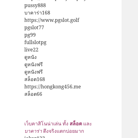
pussy888
บาคาร่า168
https://www.pgslot.golf
pgslot77
pg99
fullslotpg
live22
ดูหนัง
ดูหนังฟรี
ดูหนังฟรี
สล็อต168
https://hongkong456.me
สล็อต66
เว็บคาสิโนน่าเล่น ทั้ง
สล็อต
และ
บาคาร่า
ตึงจริงแตกบ่อยมาก