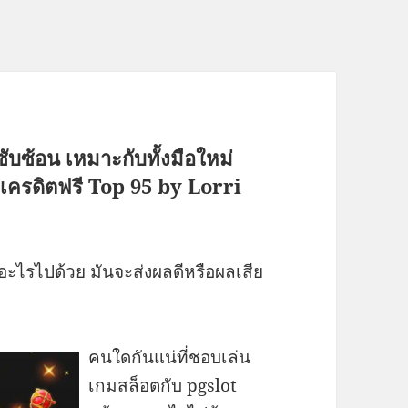
ซับซ้อน เหมาะกับทั้งมือใหม่
 เครดิตฟรี Top 95 by Lorri
ะไรไปด้วย มันจะส่งผลดีหรือผลเสีย
คนใดกันแน่ที่ชอบเล่น
เกมสล็อตกับ pgslot