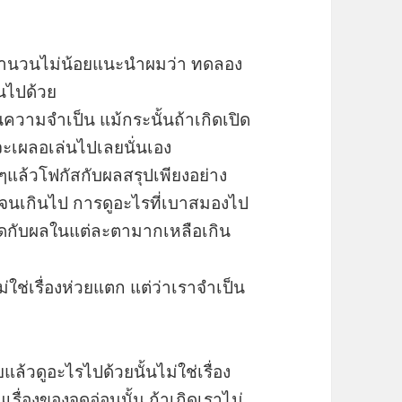
คนจำนวนไม่น้อยแนะนำผมว่า ทดลอง
นไปด้วย
ความจำเป็น แม้กระนั้นถ้าเกิดเปิด
จะเผลอเล่นไปเลยนั่นเอง
ๆแล้วโฟกัสกับผลสรุปเพียงอย่าง
กจนเกินไป การดูอะไรที่เบาสมองไป
รียดกับผลในแต่ละตามากเหลือเกิน
ใช่เรื่องห่วยแตก แต่ว่าเราจำเป็น
ล้วดูอะไรไปด้วยนั้นไม่ใช่เรื่อง
รื่องของจุดอ่อนนั้น ถ้าเกิดเราไม่