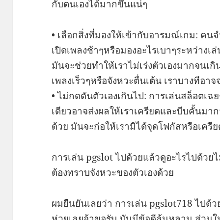
กับตนเองได้มากขึ้นแน่ๆ
• เลือกสิ่งที่มองให้เข้ากับอารมณ์เกม: 
เปิดเพลงช้าๆหรือมองอะไรเบาๆระหว่างเล่
มันจะช่วยทำให้เราไม่เร่งตัวเองมากจนเกิน
เพลงเร็วๆหรือจังหวะตื่นเต้น เราบางทีอาจ
• ไม่กดดันตัวเองเกินไป: การเล่นสล็อตเฉย
เดียวอาจส่งผลให้เราเครียดและบีบคั้นมา
ด้วย มันจะก่อให้เรามิได้จุดโฟกัสหรือเค
การเล่น pgslot ไปด้วยแล้วดูอะไรไปด้วยไม่
ต้องทราบจังหวะของตัวเองด้วย
ผมยืนยันเลยว่า การเล่น pgslot718 ไปด้วยแ
ห่วยเลยจ้าขอรับ มันมีข้อดีล้นหลาม ส่วนในเ