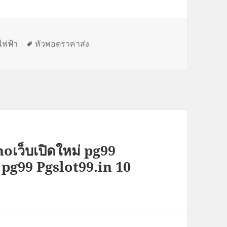
ด
ป้าย
ีไฟฟ้า
หัวพอตราคาส่ง
กำกับ
oเว็บเปิดใหม่ pg99
 pg99 Pgslot99.in 10