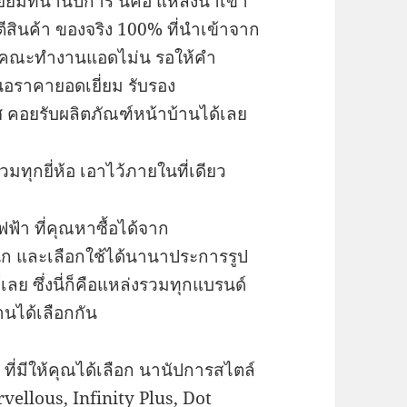
ี่ยมที่นานัปการ นี่คือ แหล่งนำเข้า
ตีสินค้า ของจริง 100% ที่นำเข้าจาก
มีคณะทำงานแอดไม่น รอให้คำ
นอราคายอดเยี่ยม รับรอง
ทศ คอยรับผลิตภัณฑ์หน้าบ้านได้เลย
ุกยี่ห้อ เอาไว้ภายในที่เดียว
้า ที่คุณหาซื้อได้จาก
นัก และเลือกใช้ได้นานาประการรูป
ย ซึ่งนี่ก็คือแหล่งรวมทุกแบรนด์
านได้เลือกกัน
ที่มีให้คุณได้เลือก นานัปการสไตล์
vellous, Infinity Plus, Dot