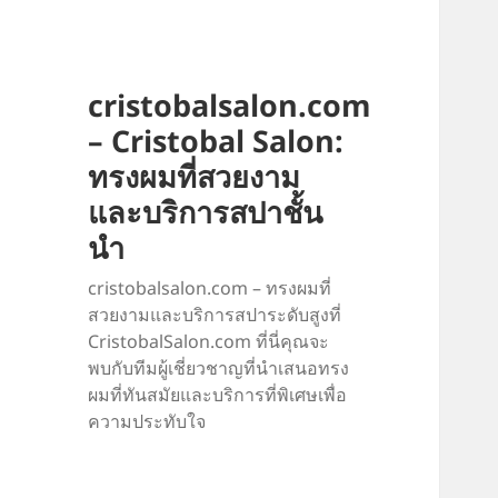
cristobalsalon.com
– Cristobal Salon:
ทรงผมที่สวยงาม
และบริการสปาชั้น
นำ
cristobalsalon.com – ทรงผมที่
สวยงามและบริการสปาระดับสูงที่
CristobalSalon.com ที่นี่คุณจะ
พบกับทีมผู้เชี่ยวชาญที่นำเสนอทรง
ผมที่ทันสมัยและบริการที่พิเศษเพื่อ
ความประทับใจ