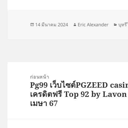
เขียน
ผู้
หมว
14 มีนาคม 2024
Eric Alexander
บุหร
เมื่อ
เขียน
หมู่
แนะแนว
เรื่อง
ก่อนหน้า
Pg99 เว็บไซต์PGZEED casin
เรื่อง
เครดิตฟรี Top 92 by Lavon
ก่อน
เมษา 67
หน้า: