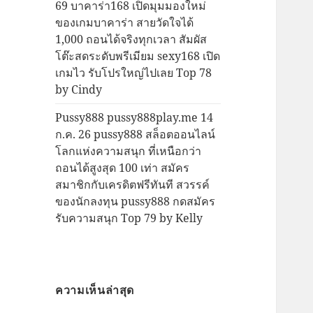
69 บาคาร่า168 เปิดมุมมองใหม่
ของเกมบาคาร่า สายวัดใจได้
1,000 ถอนได้จริงทุกเวลา สัมผัส
โต๊ะสดระดับพรีเมียม sexy168 เปิด
เกมไว รับโปรใหญ่ไปเลย Top 78
by Cindy
Pussy888 pussy888play.me 14
ก.ค. 26 pussy888 สล็อตออนไลน์
โลกแห่งความสนุก ที่เหนือกว่า
ถอนได้สูงสุด 100 เท่า สมัคร
สมาชิกกับเครดิตฟรีทันที สวรรค์
ของนักลงทุน pussy888 กดสมัคร
รับความสนุก Top 79 by Kelly
ความเห็นล่าสุด