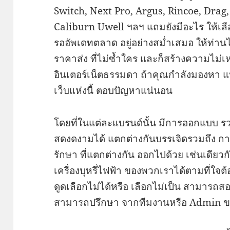
Switch, Next Pro, Argus, Rincoe, Drag
Caliburn Uwell ฯลฯ แถมยังมีอะไร ให้เลื
รออัพเดทตลาด อยู่อย่างสม่ำเสมอ ให้ท่านไ
ราคาส่ง ที่ไม่ซ้ำใคร และก็สร้างความไม่
อินเตอร์เน็ตธรรมดา ถ้าคุณกำลังมองหา แห
เว็บแห่งนี้ ตอบปัญหาแน่นอน
โดยที่ในแต่ละแบรนด์นั้น มีการออกแบบ 
สดงดงามได้ แตกต่างกันบรรเจิดรวมถึง ก
รักษา ที่แตกต่างกัน ออกไปด้วย เช่นเดียวก
เครื่องบุหรี่ไฟฟ้า ของพวกเราได้ตามที่ใ
ดูดเลือกไม่ได้หรือ เลือกไม่เป็น สามารถ
สามารถปรึกษา จากทีมงานหรือ Admin 