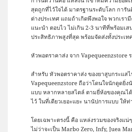
การันตีว่านี่คือ แหล่งนำเข้าที่มีความยอดเย
สุดถูกที่ไว้ใจได้ มาตรฐานระดับโลก การัน
ต่างประเทศ แถมถ้าเกิดพึงพอใจ พวกเรา
แนะนำ ตอบไว ไม่เกิน 2-3 นาทีที่พร้อมเส
ประสิทธิภาพสูงที่สุด พร้อมจัดส่งทั้งประเ
หัวพอตราคาส่ง จาก Vapequeenzstore รวมท
สำหรับ หัวพอตราคาส่ง ของยาสูบกระแสไฟฟ
Vapequeenzstore ถือว่าโดนใจนักดูดยิ่ง
แบบ หลากหลายสไตล์ ตามยี่ห้อของคุณได้เล
ไว้ ในที่เดียวเยอะแยะ นานัปการแบบ ให้ท่
โดยเฉพาะตรงนี้ คือ แหล่งรวมของจริงแน่ๆ 
ไม่ว่าจะเป็น Marbo Zero, Infy, Juea Mar