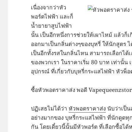
เนื่องจากว่าหัว
พอร์ตไฟฟ้า และก็
น้ำยายาสูบไฟฟ้า
นั้น เป็นอีกหนึ่งการช่วยให้เผาไหม้ แล้วก็
ออกมาเป็นกลิ่นต่างๆของบุหรี่ ให้นักสูตร ได
เป็นอีกทั้งรสในกลิ่นไหน สามารถเลือกได้เ
ของพวกเรา ในราคาเริ่ม 80 บาท เท่านั้น เ
อุปกรณ์ ที่เกี่ยวกับบุหรี่กระแสไฟฟ้า หัว
ซื้อหัวพอตราคาส่ง พอดี Vapequeenzstor
ปฏิเสธไม่ได้ว่า
หัวพอตราคาส่ง
นับว่าเป็น
อย่างมากของ บุหรี่กระแสไฟฟ้า ที่นักดูดทุกคน
กัน โดยเดี๋ยวนี้นั้นมีหัวพอร์ต ที่เลือกซ