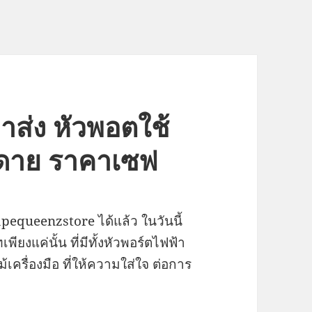
ส่ง หัวพอตใช้
สียดาย ราคาเซฟ
pequeenzstore ได้แล้ว ในวันนี้
พียงแค่นั้น ที่มีทั้งหัวพอร์ตไฟฟ้า
ม้เครื่องมือ ที่ให้ความใส่ใจ ต่อการ