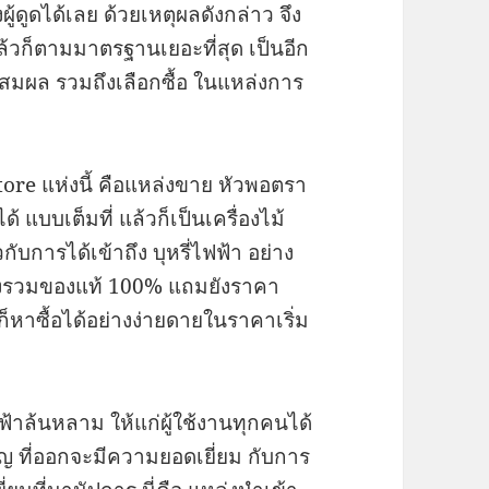
ดได้เลย ด้วยเหตุผลดังกล่าว จึง
แล้วก็ตามมาตรฐานเยอะที่สุด เป็นอีก
ุสมผล รวมถึงเลือกซื้อ ในแหล่งการ
ore แห่งนี้ คือแหล่งขาย หัวพอตรา
้ แบบเต็มที่ แล้วก็เป็นเครื่องไม้
กับการได้เข้าถึง บุหรี่ไฟฟ้า อย่าง
แหล่งรวมของแท้ 100% แถมยังราคา
ก็หาซื้อได้อย่างง่ายดายในราคาเริ่ม
ฟฟ้าล้นหลาม ให้แก่ผู้ใช้งานทุกคนได้
ำคัญ ที่ออกจะมีความยอดเยี่ยม กับการ