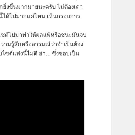
กยิ่งขึ้นมากมายนะครับ ไม่ต้องเดา
เว็บนี้ได้ไปมากแค่ไหน เห็นกรอบการ
บไซต์ไปมาทำให้ผลแพ้หรือชนะมันจบ
วามรู้สึกหรืออารมณ์ว่าจำเป็นต้อง
บไซต์แห่งนี้ไม่ดี ฮ่า… ซึ่งชอบเป็น