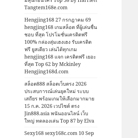
มีลุ้นก่อนใคร Top 38 by Harriett
Tangtem168e.com
Hengjing168 27 กรกฎาคม 69
hengjing168 เกมสล็อต ที่ผู้เล่นชื่น
ชอบ ที่สุด โปรโมชั่นเครดิตฟรี
100% กล่องสุ่มเฮงเฮง รับเครดิต
ฟรี ยูสเดียว เล่นได้ทุกเกม
hengjing168 แจก เครดิตฟรี เยอะ
ที่สุด Top 62 by Mckinley
Hengjing168d.com
สล็อต888 สล็อตเว็บตรง 2026
ประสบการณ์เล่นยุคใหม่ ระบบ
เสถียร พร้อมเกมให้เลือกมากมาย
15 ก.ค. 2026 เวปไซต์ ตรง
Jin888.asia พนันออนไลน์ เว็บ
ใหญ่ ทดลองเล่น Top 87 by Elva
Sexy168 sexy168c.com 10 Sep