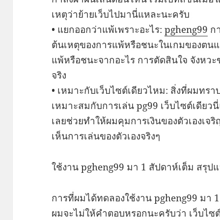
เหตุว่าย้ายเว็บไปมานี่แหละนะครับ
• แยกออกว่าแพ้เพราะอะไร:
pgheng99
กา
ต้นเหตุของการแพ้หรือชนะในเกมของตนแล้ว
แพ้หรือชนะจากอะไร การตัดสินใจ จังหว
จริง
• เหมาะกับเว็บไซต์เดียวไหม: สิ่งที่ผมทรา
เหมาะสมกับการเล่น pg99 เว็บไซต์เดียวนี
เลยช่วยทำให้ผมคุมการเงินของตัวเองเจริญ
เห็นการเล่นของตัวเองจริงๆ
ใช้งาน pgheng99 มา 1 สัปดาห์เต็ม สรุปแ
การที่ผมได้ทดลองใช้งาน pgheng99 มา 1 อ
ผมจะไม่ให้คำตอบหรอกนะครับว่า เว็บไซต์แห