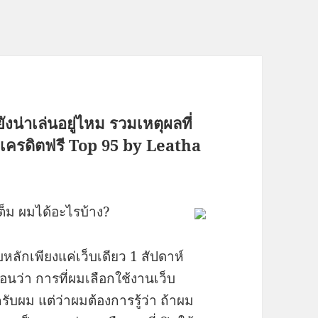
น่าเล่นอยู่ไหม รวมเหตุผลที่
เครดิตฟรี Top 95 by Leatha
เต็ม ผมได้อะไรบ้าง?
บหลักเพียงแค่เว็บเดียว 1 สัปดาห์
อนว่า การที่ผมเลือกใช้งานเว็บ
ครับผม แต่ว่าผมต้องการรู้ว่า ถ้าผม