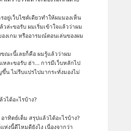
รอยู่เว็บไซต์เดียวทำให้ผมมองเห็น
ล่ะขอรับ ผมเริ่มเข้าใจแล้วว่าผม
ะของเกม หรืออารมณ์ตอนเล่นของผม
บขณะนี้เลยก็คือ ผมรู้แล้วว่าผม
่แหละขอรับ ฮ่า… การมีเว็บหลักไป
ขึ้น ไม่รีบแปรไปมากระทั่งมองไม่
ล้วได้อะไรบ้าง?
าทิตย์เต็ม สรุปแล้วได้อะไรบ้าง?
่งนี้ดีไหมดียังไง เนื่องจากว่า