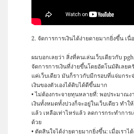
2. จัดการการเงินได้ง่ายดายมากยิ่งขึ้น เนื
ผมบอกเลยว่า สิ่งที่คนเล่นเว็บเดียวกับ pg
จัดการการเงินที่ง่ายขึ้นโดยอัตโนมัติเลยค
แค่เว็บเดียว มันก็ราวกับมีกรอบที่แจ่มก
เงินของตัวเองได้ดิบได้ดีขึ้นมาก
• ไม่ต้องกระจายทุนหลายที่: พอประมาณงา
เงินทั้งหมดทั้งปวงก็จะอยู่ในเว็บเดียว ทำใ
แล้ว เหลือเท่าไหร่แล้ว ลดการกระทำการเต
ด้วย
• ตัดสินใจได้ง่ายดายมากยิ่งขึ้น: เมื่อเร