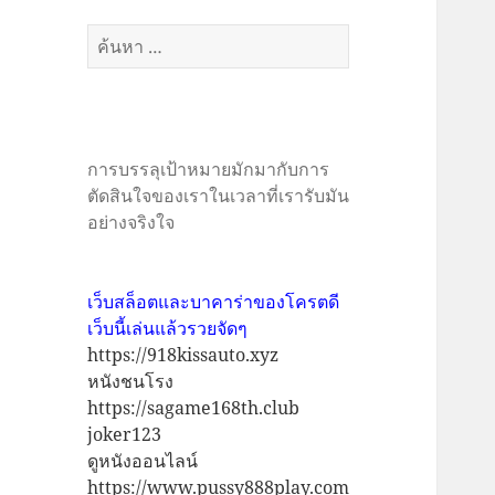
ค้นหา
สำหรับ:
การบรรลุเป้าหมายมักมากับการ
ตัดสินใจของเราในเวลาที่เรารับมัน
อย่างจริงใจ
เว็บสล็อตและบาคาร่าของโครตดี
เว็บนี้เล่นแล้วรวยจัดๆ
https://918kissauto.xyz
หนังชนโรง
https://sagame168th.club
joker123
ดูหนังออนไลน์
https://www.pussy888play.com