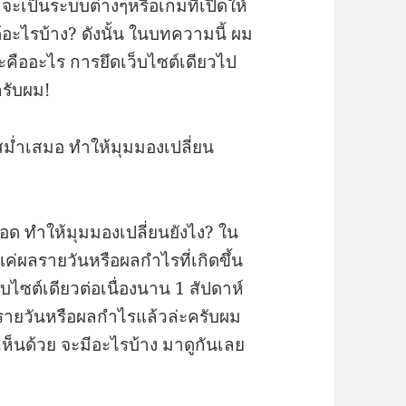
จะเป็นระบบต่างๆหรือเกมที่เปิดให้
้อะไรบ้าง? ดังนั้น ในบทความนี้ ผม
คืออะไร การยึดเว็บไซต์เดียวไป
ครับผม!
สม่ำเสมอ ทำให้มุมมองเปลี่ยน
อด ทำให้มุมมองเปลี่ยนยังไง? ใน
ค่ผลรายวันหรือผลกำไรที่เกิดขึ้น
็บไซต์เดียวต่อเนื่องนาน 1 สัปดาห์
ผลรายวันหรือผลกำไรแล้วล่ะครับผม
มเห็นด้วย จะมีอะไรบ้าง มาดูกันเลย