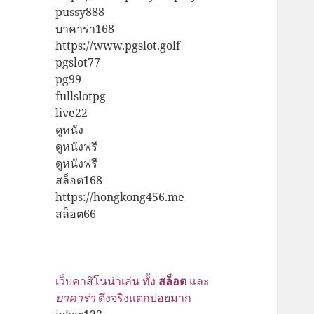
pussy888
บาคาร่า168
https://www.pgslot.golf
pgslot77
pg99
fullslotpg
live22
ดูหนัง
ดูหนังฟรี
ดูหนังฟรี
สล็อต168
https://hongkong456.me
สล็อต66
เว็บคาสิโนน่าเล่น ทั้ง
สล็อต
และ
บาคาร่า
ตึงจริงแตกบ่อยมาก