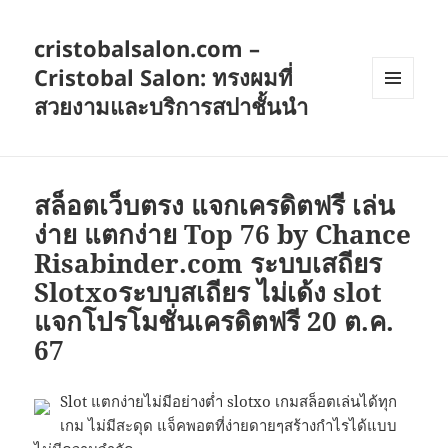
cristobalsalon.com –
Cristobal Salon: ทรงผมที่
สวยงามและบริการสปาชั้นนำ
เมนู
และวิด
เจ็ต
สล็อตเว็บตรง แจกเครดิตฟรี เล่น
ง่าย แตกง่าย Top 76 by Chance
Risabinder.com ระบบเสถียร
Slotxoระบบสเถียร ไม่เด้ง slot
แจกโปรโมชั่นเครดิตฟรี 20 ต.ค.
67
Slot แตกง่ายไม่มีอย่างต่ำ slotxo เกมสล็อตเล่นได้ทุก
เกม ไม่มีสะดุด แจ็คพอตที่ง่ายดายๆสร้างกำไรได้แบบ