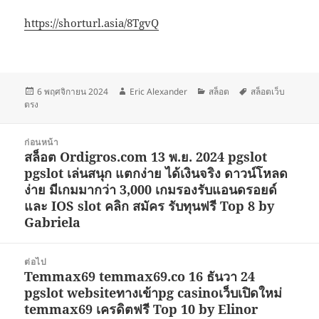
https://shorturl.asia/8TgvQ
เขียน
ผู้
หมวด
ป้าย
6 พฤศจิกายน 2024
Eric Alexander
สล็อต
สล็อตเว็บ
เมื่อ
เขียน
หมู่
กำกับ
ตรง
แนะแนว
ก่อนหน้า
เรื่อง
สล็อต Ordigros.com 13 พ.ย. 2024 pgslot
เรื่อง
pgslot เล่นสนุก แตกง่าย ได้เงินจริง ดาวน์โหลด
ก่อน
ง่าย มีเกมมากว่า 3,000 เกมรองรับแอนดรอยด์
หน้า:
และ IOS slot คลิก สมัคร รับทุนฟรี Top 8 by
Gabriela
ต่อไป
Temmax69 temmax69.co 16 ธันวา 24
เรื่อง
pgslot websiteทางเข้าpg casinoเว็บเปิดใหม่
ต่อ
temmax69 เครดิตฟรี Top 10 by Elinor
ไป: