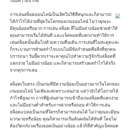
ไม่มีความจำกัด
การเล่นสล็อตออนไลน์เป็นเลิศในวิธีที่สนุกและก็สามารถ
ได้กำไรได้ง่ายที่สุดในโลกของเกมออนไลน์ ไม่ว่าคุณจะ
มีทุนน้อยหรือมาก การเล่น สล็อต ที่ไม่มีอย่างน้อยช่วยทำให้
คุณสามารถเริ่มได้ทันที และแจ็คพอตที่แตกง่ายทำให้การ
เล่นสล็อตนั้นเต็มไปด้วยความตื่นเต้น การเล่นที่ไม่สะดุดและ
ก็กระบวนการทำผลกำไรแบบไม่มีข้อกำหนดคือสิ่งที่ทุกคน
ปรารถนา วันนี้พวกเราจะพาคุณไปทำความรู้จักกับสล็อตที่
แตกง่าย ไม่มีอย่างน้อย และก็สามารถสร้างผลกำไรได้จริง
จากทุกการเล่น
สล็อตเว็บตรง เป็นเกมที่มีความนิยมเป็นอย่างมากในโลกของ
เกมออนไลน์ ไม่เพียงแต่เพราะเล่นง่าย แต่ว่ายังได้โอกาสได้
กำไรที่สูงมาก การที่ผู้เล่นสามารถเข้าถึงเกมสล็อตที่แตกง่าย
และไม่มีอย่างต่ำสำหรับการฝากหรือถอน ทำให้การเล่น
สล็อตแปลงเป็นเกมที่ใครๆก็สามารถเล่นได้ ไม่ว่าคุณจะมีทุน
มากมายหรือน้อย คุณก็สามารถเริ่มต้นพนันได้ทันที โดยไม่
ต้องวิตกกังวลเรื่องยอดเงินอย่างน้อย แล้วก็ที่สำคัญแจ็คพอต