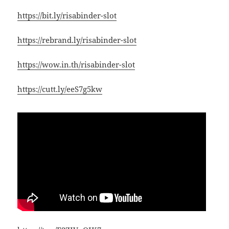
https://bit.ly/risabinder-slot
https://rebrand.ly/risabinder-slot
https://wow.in.th/risabinder-slot
https://cutt.ly/eeS7g5kw