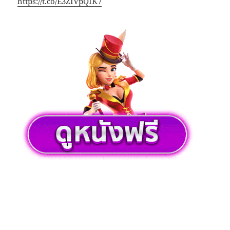
https://t.co/E3ZIVpQIK7