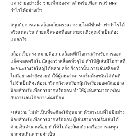
แตกง่ายอย่างยิ่ง ช่วยเพิ่มช่องทางสำหรับเพื่อการสร้างผล
กำไรได้อย่างเร็ว
สนุกกับการเล่น สล็อตเว็บตรงแตกง่ายไม่มีขั้นต่ำ ทำกำไรได้
จริงแต่ละวัน ด้วยแจ็คพอตที่ออกง่ายจนถึงคุณจำเป็นต้อง
แปลกใจ
สล็อตเว็บตรง หมายคือเกมสล็อตที่มีโอกาสสำหรับการออก
แจ็คพอตหรือโบนัสสูงกว่าสล็อตทั่วๆไป ทำให้ผู้เล่นมีโอกาสที่
จะชนะรางวัลใหญ่ได้หลายครั้ง ยิ่งกว่านั้น การเล่นสล็อตที่
ไม่มีอย่างต่ำยังช่วยทำให้ผู้เล่นสามารถเริ่มต้นพนันได้ทันที
ไม่จำเป็นที่จะต้องมาวิตกกังวลหรือกลุ้มใจเรื่องยอดเงินอย่าง
น้อยสำหรับเพื่อการฝากหรือถอน ทำให้ผู้เล่นสามารถเพลิน
กับการเล่นได้อย่างเต็มเปี่ยม
• เล่นง่าย ไม่จำเป็นที่จะต้องใช้ทุนมาก ด้วยระบบที่ไม่มีอย่าง
น้อยสำหรับเพื่อการฝากหรือถอน ผู้เล่นสามารถเริ่มเล่นได้
ด้วยเงินจำนวนน้อย ทำให้ไม่ต้องวิตกกังวลเรื่องการลงทุน
มากจนเกินความจำเป็น