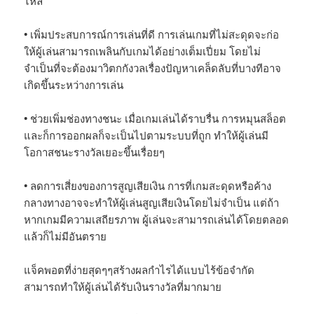
ไหล
• เพิ่มประสบการณ์การเล่นที่ดี การเล่นเกมที่ไม่สะดุดจะก่อ
ให้ผู้เล่นสามารถเพลินกับเกมได้อย่างเต็มเปี่ยม โดยไม่
จำเป็นที่จะต้องมาวิตกกังวลเรื่องปัญหาเคล็ดลับที่บางทีอาจ
เกิดขึ้นระหว่างการเล่น
• ช่วยเพิ่มช่องทางชนะ เมื่อเกมเล่นได้ราบรื่น การหมุนสล็อต
และก็การออกผลก็จะเป็นไปตามระบบที่ถูก ทำให้ผู้เล่นมี
โอกาสชนะรางวัลเยอะขึ้นเรื่อยๆ
• ลดการเสี่ยงของการสูญเสียเงิน การที่เกมสะดุดหรือค้าง
กลางทางอาจจะทำให้ผู้เล่นสูญเสียเงินโดยไม่จำเป็น แต่ถ้า
หากเกมมีความเสถียรภาพ ผู้เล่นจะสามารถเล่นได้โดยตลอด
แล้วก็ไม่มีอันตราย
แจ็คพอตที่ง่ายสุดๆๆสร้างผลกำไรได้แบบไร้ข้อจำกัด
สามารถทำให้ผู้เล่นได้รับเงินรางวัลที่มากมาย