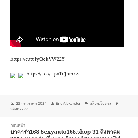
https://cutt.ly/BehVW22Y
https://t.co/HpaTCJbmrw
เขียน
ผู้
หมวด
ป้าย
23 กรกฎาคม 2024
Eric Alexander
สล็อตเว็บตรง
เมื่อ
เขียน
หมู่
กำกับ
สล็อต7777
แนะแนว
ก่อนหน้า
เรื่อง
บาคาร่า168 Sexyauto168.shop 31 สิงหาคม
เรื่อง