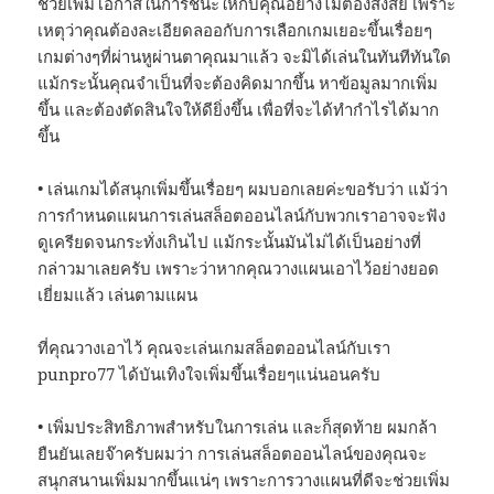
ช่วยเพิ่มโอกาสในการชนะให้กับคุณอย่างไม่ต้องสงสัย เพราะ
เหตุว่าคุณต้องละเอียดลออกับการเลือกเกมเยอะขึ้นเรื่อยๆ
เกมต่างๆที่ผ่านหูผ่านตาคุณมาแล้ว จะมิได้เล่นในทันทีทันใด
แม้กระนั้นคุณจำเป็นที่จะต้องคิดมากขึ้น หาข้อมูลมากเพิ่ม
ขึ้น และต้องตัดสินใจให้ดียิ่งขึ้น เพื่อที่จะได้ทำกำไรได้มาก
ขึ้น
• เล่นเกมได้สนุกเพิ่มขึ้นเรื่อยๆ ผมบอกเลยค่ะขอรับว่า แม้ว่า
การกำหนดแผนการเล่นสล็อตออนไลน์กับพวกเราอาจจะฟัง
ดูเครียดจนกระทั่งเกินไป แม้กระนั้นมันไม่ได้เป็นอย่างที่
กล่าวมาเลยครับ เพราะว่าหากคุณวางแผนเอาไว้อย่างยอด
เยี่ยมแล้ว เล่นตามแผน
ที่คุณวางเอาไว้ คุณจะเล่นเกมสล็อตออนไลน์กับเรา
punpro77 ได้บันเทิงใจเพิ่มขึ้นเรื่อยๆแน่นอนครับ
• เพิ่มประสิทธิภาพสำหรับในการเล่น และก็สุดท้าย ผมกล้า
ยืนยันเลยจ๊าครับผมว่า การเล่นสล็อตออนไลน์ของคุณจะ
สนุกสนานเพิ่มมากขึ้นแน่ๆ เพราะการวางแผนที่ดีจะช่วยเพิ่ม