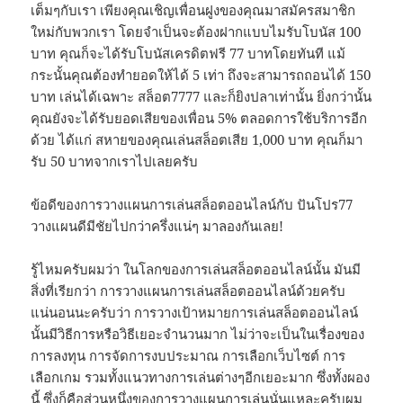
เต็มๆกับเรา เพียงคุณเชิญเพื่อนฝูงของคุณมาสมัครสมาชิก
ใหม่กับพวกเรา โดยจำเป็นจะต้องฝากแบบไมรับโบนัส 100
บาท คุณก็จะได้รับโบนัสเครดิตฟรี 77 บาทโดยทันที แม้
กระนั้นคุณต้องทำยอดให้ได้ 5 เท่า ถึงจะสามารถถอนได้ 150
บาท เล่นได้เฉพาะ สล็อต7777 และก็ยิงปลาเท่านั้น ยิ่งกว่านั้น
คุณยังจะได้รับยอดเสียของเพื่อน 5% ตลอดการใช้บริการอีก
ด้วย ได้แก่ สหายของคุณเล่นสล็อตเสีย 1,000 บาท คุณก็มา
รับ 50 บาทจากเราไปเลยครับ
ข้อดีของการวางแผนการเล่นสล็อตออนไลน์กับ ปันโปร77
วางแผนดีมีชัยไปกว่าครึ่งแน่ๆ มาลองกันเลย!
รู้ไหมครับผมว่า ในโลกของการเล่นสล็อตออนไลน์นั้น มันมี
สิ่งที่เรียกว่า การวางแผนการเล่นสล็อตออนไลน์ด้วยครับ
แน่นอนนะครับว่า การวางเป้าหมายการเล่นสล็อตออนไลน์
นั้นมีวิธีการหรือวิธีเยอะจำนวนมาก ไม่ว่าจะเป็นในเรื่องของ
การลงทุน การจัดการงบประมาณ การเลือกเว็บไซต์ การ
เลือกเกม รวมทั้งแนวทางการเล่นต่างๆอีกเยอะมาก ซึ่งทั้งผอง
นี้ ซึ่งก็คือส่วนหนึ่งของการวางแผนการเล่นนั่นแหละครับผม