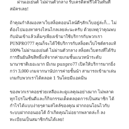
ผ่านเอเย่นต์ ไม่ผ่านตัวกลาง รับเครดิตฟรีได้ในทันที
สมัครเลย!
ถ้าคุณกำลังมองหาเว็บสล็อตออนไลน์ดีๆสักเว็บอยู่ล่ะก็… ไม่
ต้องไปมองหาตรงไหนไกลเลยล่ะนะครับ ด้วยเหตุว่าคุณพบ
กับมันเข้าแล้วเต็มๆเพียงเข้ามาใช้บริการกับพวกเรา
PUNPRO777 คุณก็จะได้ใช้บริการกับสล็อตเว็บไซต์ตรงแท้
100% ไม่ผ่านเอเย่นต์ ไม่ผ่านตัวกลาง สล็อตเว็บตรงที่ได้รับ
การยืนยันลิขสิทธิ์แท้จากค่ายเกมชั้นแนวหน้าระดับ
นานาชาติเยอะมาก มีเกม punpro77 เปิดให้บริการมากยิ่ง
กว่า 3,000 เกมจากนานัปการค่ายชั้นนำ สามารถเข้ามาเล่น
เกมกับพวกเราได้ตลอด 1 วันโดยมีแอดมิน
ของพวกเราคอยช่วยเหลือและดูแลคุณอย่างมาก ไม่พลาด
ทุกโปรโมชั่นดีและก็กิจกรรมเด็ดตลอดการเป็นสมาชิก ได้
กำไรได้แบบง่ายๆตามสไตล์ของคุณ ฝากถอนโอนไวกับ
ระบบฝากถอนออโต้ ถ้าเกิดคุณไม่อยากพลาดล่ะก็ ลง
ทะเบียนเป็นสมาชิกกันได้เลย!