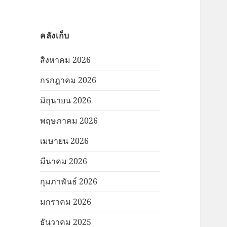
คลังเก็บ
สิงหาคม 2026
กรกฎาคม 2026
มิถุนายน 2026
พฤษภาคม 2026
เมษายน 2026
มีนาคม 2026
กุมภาพันธ์ 2026
มกราคม 2026
ธันวาคม 2025