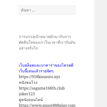
ค้นหา
สำหรับ:
การบรรลุเป้าหมายมักมากับการ
ตัดสินใจของเราในเวลาที่เรารับมัน
อย่างจริงใจ
เว็บสล็อตและบาคาร่าของโครตดี
เว็บนี้เล่นแล้วรวยจัดๆ
https://918kissauto.xyz
หนังชนโรง
https://sagame168th.club
joker123
ดูหนังออนไลน์
https://www.pussy888play.com