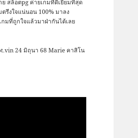
 สล็อตpg ค่ายเกมที่ดีเยี่ยมที่สุด
ามตรึงใจแน่นอน 100% มาลง
เกมที่ถูกใจแล้วมาฝ่ากันได้เลย
t.vin 24 มิถุนา 68 Marie คาสิโน