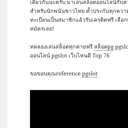
เดียวกันนะครับ มาเล่นสล็อตออนไลน์กับค่าย
สำหรับนักพนันชาวไทย ค้ำประกันทุกคว
ทะเบียนเป็นสมาชิกแล้วรับเครดิตฟรี เลือก
สมัครเลย!
ทดลองเล่นสล็อตทุกค่ายฟรี
สล็อตpg
pgslo
ออนไลน์ pgslot เว็บไหนดี Top 76
ขอขอบคุณreference
pgslot