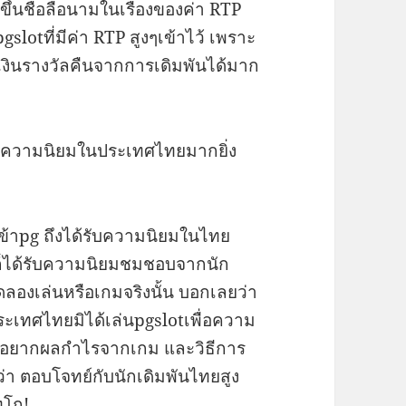
ึ้นชื่อลือนามในเรื่องของค่า RTP
slotที่มีค่า RTP สูงๆเข้าไว้ เพราะ
เงินรางวัลคืนจากการเดิมพันได้มาก
รับความนิยมในประเทศไทยมากยิ่ง
ข้าpg ถึงได้รับความนิยมในไทย
นๆก็ได้รับความนิยมชมชอบจากนัก
ดลองเล่นหรือเกมจริงนั้น บอกเลยว่า
ะเทศไทยมิได้เล่นpgslotเพื่อความ
เขาอยากผลกำไรจากเกม และวิธีการ
ว่า ตอบโจทย์กับนักเดิมพันไทยสูง
ทโก!