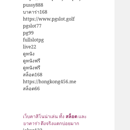
pussy888
บาคาร่า168
https://www.pgslot.golf
pgslot77
pg99
fullslotpg
live22
ดูหนัง
ดูหนังฟรี
ดูหนังฟรี
สล็อต168
https://hongkong456.me
สล็อต66
เว็บคาสิโนน่าเล่น ทั้ง
สล็อต
และ
บาคาร่า
ตึงจริงแตกบ่อยมาก