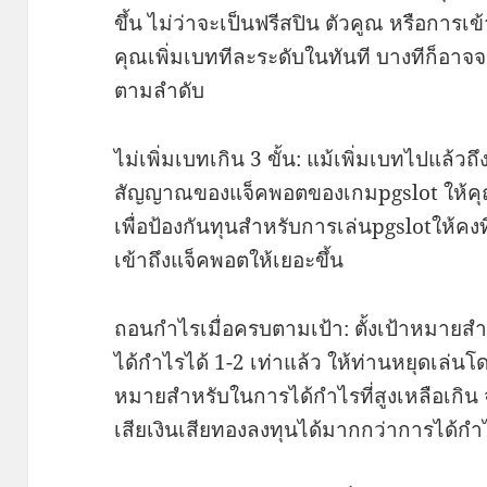
ขึ้น ไม่ว่าจะเป็นฟรีสปิน ตัวคูณ หรือการ
คุณเพิ่มเบททีละระดับในทันที บางทีก็อาจจะเ
ตามลำดับ
ไม่เพิ่มเบทเกิน 3 ขั้น: แม้เพิ่มเบทไปแล้วถึ
สัญญาณของแจ็คพอตของเกมpgslot ให้คุณก
เพื่อป้องกันทุนสำหรับการเล่นpgslotให้คงที
เข้าถึงแจ็คพอตให้เยอะขึ้น
ถอนกำไรเมื่อครบตามเป้า: ตั้งเป้าหมายส
ได้กำไรได้ 1-2 เท่าแล้ว ให้ท่านหยุดเล่นโด
หมายสำหรับในการได้กำไรที่สูงเหลือเกิน
เสียเงินเสียทองลงทุนได้มากกว่าการได้ก