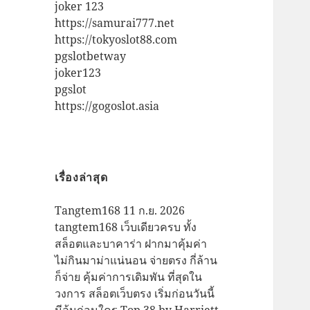
joker 123
https://samurai777.net
https://tokyoslot88.com
pgslotbetway
joker123
pgslot
https://gogoslot.asia
เรื่องล่าสุด
Tangtem168 11 ก.ย. 2026
tangtem168 เว็บเดียวครบ ทั้ง
สล็อตและบาคาร่า ฝากมาคุ้มค่า
ไม่กินมาม่าแน่นอน จ่ายตรง กี่ล้าน
ก็จ่าย คุ้มค่าการเดิมพัน ที่สุดใน
วงการ สล็อตเว็บตรง เริ่มก่อนวันนี้