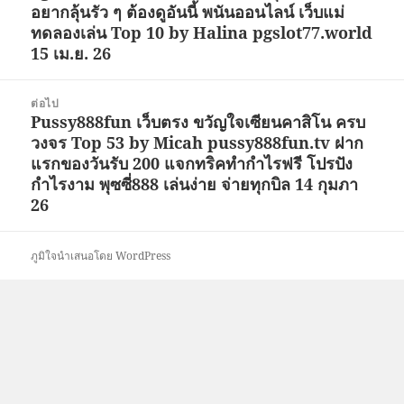
อยากลุ้นรัว ๆ ต้องดูอันนี้ พนันออนไลน์ เว็บแม่
ก่อน
ทดลองเล่น Top 10 by Halina pgslot77.world
หน้า:
15 เม.ย. 26
ต่อไป
Pussy888fun เว็บตรง ขวัญใจเซียนคาสิโน ครบ
เรื่อง
วงจร Top 53 by Micah pussy888fun.tv ฝาก
ต่อ
แรกของวันรับ 200 แจกทริคทำกำไรฟรี โปรปัง
ไป:
กำไรงาม พุซซี่888 เล่นง่าย จ่ายทุกบิล 14 กุมภา
26
ภูมิใจนำเสนอโดย WordPress