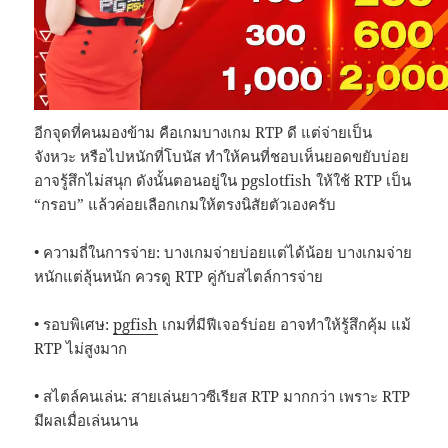
อีกจุดที่คนมองข้าม คือเกมบางเกม RTP ดี แต่จ่ายเป็น
จังหวะ หรือไปหนักที่โบนัส ทำให้คนที่ชอบเห็นยอดขยับบ่อย
อาจรู้สึกไม่สนุก ดังนั้นตอนอยู่ใน pgslotfish ให้ใช้ RTP เป็น
“กรอบ” แล้วค่อยเลือกเกมให้ตรงนิสัยตัวเองครับ
• ความถี่ในการจ่าย: บางเกมจ่ายบ่อยแต่ได้น้อย บางเกมจ่าย
หนักแต่ลุ้นหนัก ควรดู RTP คู่กับสไตล์การจ่าย
• รอบพิเศษ:
pgfish
เกมที่มีฟีเจอร์บ่อย อาจทำให้รู้สึกคุ้ม แม้
RTP ไม่สูงมาก
• สไตล์คนเล่น: สายเล่นยาวซีเรียส RTP มากกว่า เพราะ RTP
มีผลเมื่อเล่นนาน