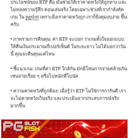
ประโยชน์ของ RTP คือ มันช่วยให้เราคาดหวังให้ถูกทาง และ
ไม่หลงความรู้สึก ตอนเล่นจริง โดยเฉพาะช่วงที่เรากำลังคัด
เกม ใน
pgslot
เพราะยิ่งเราคาดหวังถูก เราก็ยิ่งคุมงบง่าย ขึ้น
ครับ
• ภาพรวมการคืนทุน: ค่า RTP จะบอก ว่าเกมตั้งใจออกแบบ
ให้คืนเงินประมาณกี่เปอร์เซ็นต์ ในระยะยาว ไม่ได้บอกว่าวัน
นี้ คุณจะคืนทุนแค่ไหน
• ชี้แนวเกม: เกมที่ค่า RTP ใกล้กัน มักมีโทนการจ่ายคล้ายกัน
เช่นจ่ายเรื่อย ๆ หรือไปหนักที่โบนัส
• ความคาดหวังที่ถูกต้อง: เมื่อรู้ว่า RTP ไม่ใช่การการันตี เรา
จะไม่คาดหวังเกินจริง และประเมินจากประสบการณ์จริง
มากขึ้น