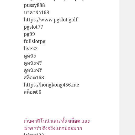
pussy888
บาคาร่า168
https://www.pgslot.golf
pgslot77
pg99
fullslotpg
live22
ดูหนัง
ดูหนังฟรี
ดูหนังฟรี
สล็อต168
https://hongkong456.me
สล็อต66
เว็บคาสิโนน่าเล่น ทั้ง
สล็อต
และ
บาคาร่า
ตึงจริงแตกบ่อยมาก