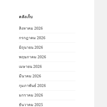
คลังเก็บ
สิงหาคม 2026
กรกฎาคม 2026
มิถุนายน 2026
พฤษภาคม 2026
เมษายน 2026
มีนาคม 2026
กุมภาพันธ์ 2026
มกราคม 2026
ธันวาคม 2025