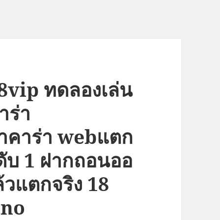
68vip ทดลองเล่น
าร่า
าคาร่า webแตก
นดับ 1 ฝากถอนออ
แล้วแตกจริง 18
ino