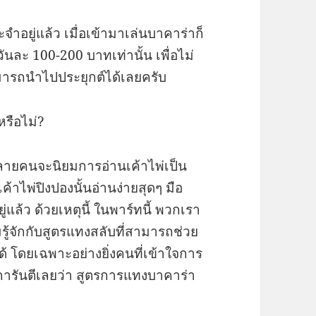
จำอยู่แล้ว เมื่อเข้ามาเล่นบาคาร่าก็
ันละ 100-200 บาทเท่านั้น เพื่อไม่
มารถนำไปประยุกต์ได้เลยครับ
หรือไม่?
ลายคนจะนิยมการอ่านเค้าไพ่เป็น
ค้าไพ่ปิงปองนั้นอ่านง่ายสุดๆ มือ
่แล้ว ด้วยเหตุนี้ ในพาร์ทนี้ พวกเรา
้จักกับสูตรแทงสลับที่สามารถช่วย
้ โดยเฉพาะอย่างยิ่งคนที่เข้าใจการ
ว การันตีเลยว่า สูตรการแทงบาคาร่า