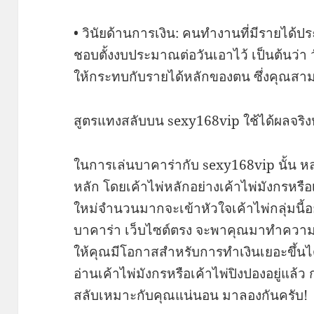
• วินัยด้านการเงิน: คนทำงานที่มีรายได้ประ
ชอบตั้งงบประมาณต่อวันเอาไว้ เป็นต้นว่า ว
ให้กระทบกับรายได้หลักของตน ซึ่งคุณสา
สูตรแทงสลับบน sexy168vip ใช้ได้ผลจริง
ในการเล่นบาคาร่ากับ sexy168vip นั้น ห
หลัก โดยเค้าไพ่หลักอย่างเค้าไพ่มังกรหรือเ
ใหม่จำนวนมากจะเข้าหัวใจเค้าไพ่กลุ่มนี้อยู
บาคาร่า เว็บไซต์ตรง จะพาคุณมาทำความรู
ให้คุณมีโอกาสสำหรับการทำเงินเยอะขึ้นได
อ่านเค้าไพ่มังกรหรือเค้าไพ่ปิงปองอยู่แล้
สลับเหมาะกับคุณแน่นอน มาลองกันครับ!