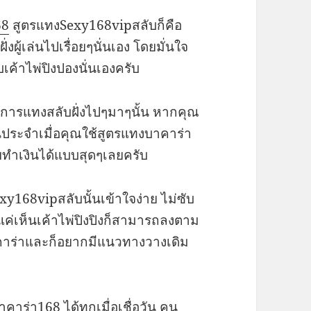
68
สูตรแทงSexy168vipสลับก็คือ
ั่งผู้เล่นไปเรื่อยๆนั่นเอง โดยมั่นใจ
้าไพ่ปิงปองนั่นเองครับ
ว่า การแทงสลับฝั่งไปๆมาๆนั้น หากคุณ
เป็นประจำเมื่อคุณใช้สูตรแทงบาคาร่า
วยทำเงินได้แบบสุดๆเลยครับ
xy168vipสลับนั้นเข้าใจง่าย ไม่ซับ
ค่เห็นเค้าไพ่ปิงปิงก็สามารถลงตาม
นบาคาร่าและก็อยากมีแนวทางวางเดิม
าร่า168 ได้ทุกเมื่อเชื่อวัน คน