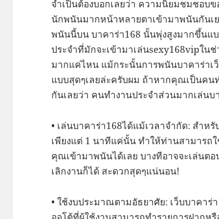
จำเป็นต้องบอกเลยว่า ความนิยมชมชอบขอ
นักพนันมากหน้าหลายตาเข้ามาพนันกันเย
พนันนี้บน บาคาร่า168 นั้นพุ่งสูงมากขึ้
ประจำที่มักจะเข้ามาเล่นsexy168vipในช่
มากแค่ไหน แม้กระนั้นการพนันบาคาร่าเว็
แบบสุดๆเลยล่ะครับผม ถ้าหากคุณเป็นคนทำ
กันเลยว่า คนทำงานประจำส่วนมากเล่นบา
• เล่นบาคาร่า168ได้แม้เวลาจำกัด: สำหร
เพียงแต่ 1 นาทีแค่นั้น ทำให้ท่านสามารถ
คุณเข้ามาพนันได้เลย บางทีอาจจะเล่นตอนพ
เลิกงานก็ได้ สะดวกสุดๆแน่นอน!
• ใช้งบประมาณตามอัธยาศัย: เว็บบาคา
ออโต้ที่ผู้ใช้งานสามารถทำรายการฝากหร