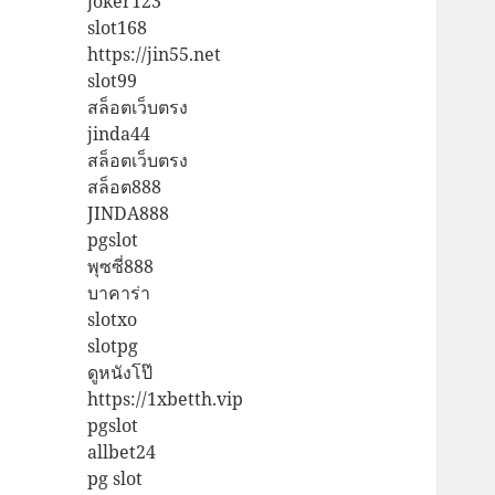
joker123
slot168
https://jin55.net
slot99
สล็อตเว็บตรง
jinda44
สล็อตเว็บตรง
สล็อต888
JINDA888
pgslot
พุซซี่888
บาคาร่า
slotxo
slotpg
ดูหนังโป๊
https://1xbetth.vip
pgslot
allbet24
pg slot