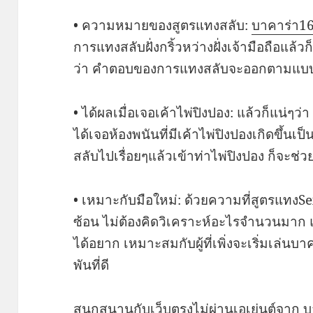
• ความหมายของสูตรแทงสลับ:
บาคาร่า1
การแทงสลับฝั่งกริ้วหว่างฝั่งเจ้ามือถือแล้วก็ฝ
ว่า คำตอบของการแทงสลับจะออกตามแบบเค
• ได้ผลเมื่อเจอเค้าไพ่ปิงปอง: แล้วก็แน่ๆ
ได้เจอห้องพนันที่มีเค้าไพ่ปิงปองเกิดขึ้น
สลับไปเรื่อยๆแล้วเข้าท่าไพ่ปิงปอง ก็จะช่
• เหมาะกับมือใหม่: ด้วยความที่สูตรแทงSe
ซ้อน ไม่ต้องคิดวิเคราะห์อะไรจำนวนมาก แ
ได้อยาก เหมาะสมกับผู้ที่เพิ่งจะเริ่มเล่
พันที่ดี
สนุกสนานกับเว็บตรงไม่ผ่านเอเย่นต์จาก บาค