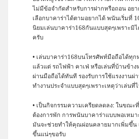
ไม่มีข้อจำกัดสำหรับการฝากหรือถอน อย
เลือกบาคาร่าได้ตามอยากได้ พนันเริ่มที่
นิยมเล่นบาคาร่า168กันแบบสุดๆเพราะมิได
ครับ
• เล่นบาคาร่า168บนโทรศัพท์มือถือได้ทุกหน
แล้วแต่ รถไฟฟ้า คาเฟ่ หรือเล่นที่บ้านข้า
ผ่านมือถือได้ทันที รองรับการใช้แรงงานผ
ทำงานประจำแบบสุดๆเพราะเหตุว่าเล่นที่
• เป็นกิจกรรมความเครียดลดลง: ในขณะท
ต้องการพัก การพนันบาคาร่าแบบพอเหมา
มันจะช่วยทำให้คุณผ่อนคลายมากเพิ่มขึ้น
ขึ้นแน่ๆขอรับ