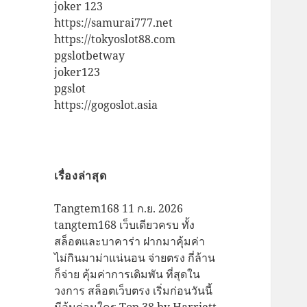
joker 123
https://samurai777.net
https://tokyoslot88.com
pgslotbetway
joker123
pgslot
https://gogoslot.asia
เรื่องล่าสุด
Tangtem168 11 ก.ย. 2026
tangtem168 เว็บเดียวครบ ทั้ง
สล็อตและบาคาร่า ฝากมาคุ้มค่า
ไม่กินมาม่าแน่นอน จ่ายตรง กี่ล้าน
ก็จ่าย คุ้มค่าการเดิมพัน ที่สุดใน
วงการ สล็อตเว็บตรง เริ่มก่อนวันนี้