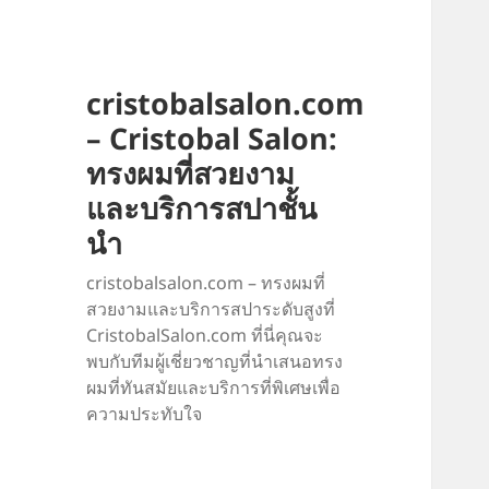
cristobalsalon.com
– Cristobal Salon:
ทรงผมที่สวยงาม
และบริการสปาชั้น
นำ
cristobalsalon.com – ทรงผมที่
สวยงามและบริการสปาระดับสูงที่
CristobalSalon.com ที่นี่คุณจะ
พบกับทีมผู้เชี่ยวชาญที่นำเสนอทรง
ผมที่ทันสมัยและบริการที่พิเศษเพื่อ
ความประทับใจ