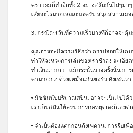
คราวผมก็ทำอีกทั้ง 2 อย่างสลับกันไปๆมาๆ
เสียอะไรมากเลยล่ะนะครับ สนุกสนานเยอะข
3. กรณีละเว้นที่ความเร็วบางทีก็อาจจะคุ้ม
คุณอาจจะมีความรู้สึกว่า การปล่อยให้เกมห
ทำให้จังหวะการเล่นของเราช้าลง ละเอียดข
ทำเงินมากกว่า แม้กระนั้นบางครั้งนั้น การ
ค่ามากกว่าด้วยเหมือนกันขอรับ ดังเช่นว่า
• มิชชันนับปริมาณสปิน: อาจจะเป็นไปได้ว่
เราเก็บสปินให้ครบ การกดหยุดเองก็เลยดีก
• จำเป็นต้องแตกก่อนถึงเพดาน: การรีบเพื่อเ