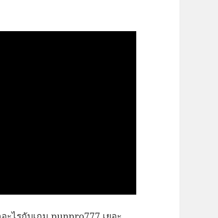
งผลอะไรกับเกม punpro777 เยอะ