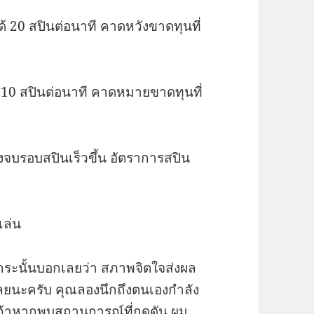
 20 สปินต่อนาที คาดหวังขาดทุนที่
้ 10 สปินต่อนาที คาดหมายขาดทุนที่
ิ่งจบรอบสปินเร็วขึ้น อัตราการสปิน
เล่น
ม้กระนั้นบอกเลยว่า สภาพจิตใจส่งผล
ลยนะครับ คุณลองนึกถึงตนเองกำลัง
 ถ้าหากพบสถานการณ์ที่กดดัน ผม