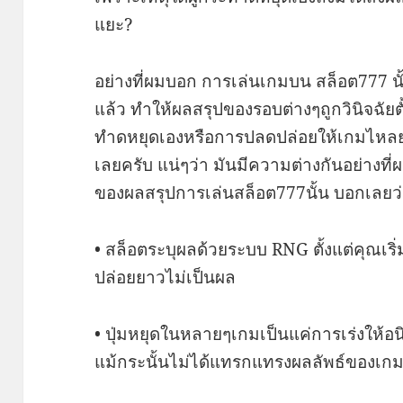
แยะ?
อย่างที่ผมบอก การเล่นเกมบน สล็อต777 นั
แล้ว ทำให้ผลสรุปของรอบต่างๆถูกวินิจฉัยตั
ทำดหยุดเองหรือการปลดปล่อยให้เกมไหลยา
เลยครับ แน่ๆว่า มันมีความต่างกันอย่างที
ของผลสรุปการเล่นสล็อต777นั้น บอกเลยว่า
• สล็อตระบุผลด้วยระบบ RNG ตั้งแต่คุณเริ
ปล่อยยาวไม่เป็นผล
• ปุ่มหยุดในหลายๆเกมเป็นแค่การเร่งให้อ
แม้กระนั้นไม่ได้แทรกแทรงผลลัพธ์ของเก