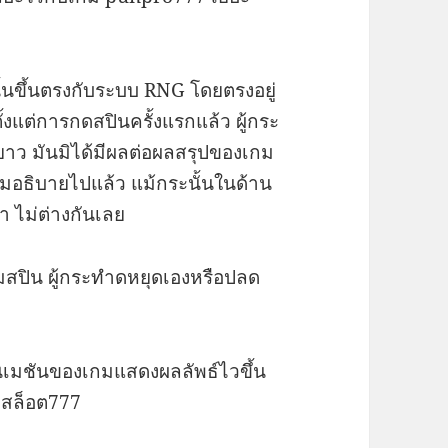
้นขึ้นตรงกับระบบ RNG โดยตรงอยู่
้งแต่การกดสปินครั้งแรกแล้ว ผู้กระ
ว มันมิได้มีผลต่อผลสรุปของเกม
่ผมอธิบายไปแล้ว แม้กระนั้นในด้าน
 ไม่ต่างกันเลย
่มสปิน ผู้กระทำดหยุดเองหรือปลด
นิเมชันของเกมแสดงผลลัพธ์ไวขึ้น
มสล็อต777