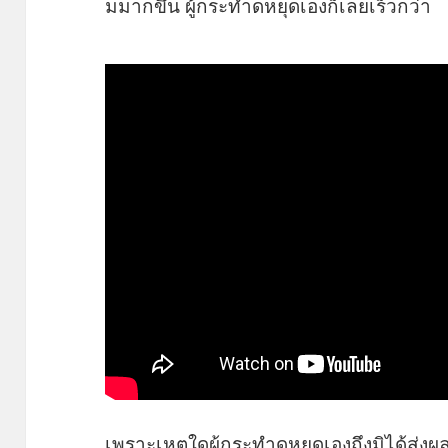
มมากขึ้น ผู้กระทำดหยุดเองก็เลยเร็วกว่า
เพราะเหตุใดผู้กระทำดหยุดเองถึงมิได้ส่