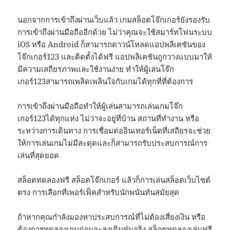
นอกจากการเข้าถึงผ่านเว็บแล้ว เกมสล็อตโจ๊กเกอร์ยังรองรับ
การเข้าถึงผ่านมือถืออีกด้วย ไม่ว่าคุณจะใช้สมาร์ทโฟนระบบ
iOS หรือ Android ก็สามารถดาวน์โหลดแอปพลิเคชันของ
โจ๊กเกอร์123 และติดตั้งได้ฟรี แอปพลิเคชันถูกวางแบบมาให้
มีความเสถียรภาพและใช้งานง่าย ทำให้ผู้เล่นโจ๊ก
เกอร์123สามารถเพลิดเพลินใจกับเกมได้ทุกที่ที่ต้องการ
การเข้าถึงผ่านมือถือทำให้ผู้เล่นสามารถเล่นเกมโจ๊ก
เกอร์123ได้ทุกแห่ง ไม่ว่าจะอยู่ที่บ้าน สถานที่ทำงาน หรือ
ระหว่างการเดินทาง การเชื่อมต่ออินเทอร์เน็ตที่เสถียรจะช่วย
ให้การเล่นเกมไม่มีสะดุดและก็สามารถรับประสบการณ์การ
เล่นที่สุดยอด
สล็อตทดลองฟรี สล็อตโจ๊กเกอร์ แล้วก็การเล่นสล็อตเว็บไซต์
ตรง การเลือกที่เพอร์เฟ็คสำหรับนักพนันทันสมัยสุด
ถ้าหากคุณกำลังมองหาประสบการณ์ที่ไม่ต้องเสี่ยงเงิน หรือ
ต้องการทดลองเกมก่อนจะลงเดิมพันจริง สล็อตทดลองเล่นฟรี