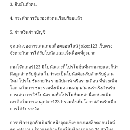
3. ยืนยันตัวตน
4. กระทำการรับรองตัวตนเรียบร้อยแล้ว
5. ฝากเงินฝากบัญชี
จุดเด่นของการเล่นเกมสล็อตออนไลน์ joker123 เว็บตรง
จังหวะในการได้รับโบนัสและแจ็คพ็อตที่สูงมาก
เกมโจ๊กเกอร์123 มีโบนัสและก็โปรโมชั่นที่มากมายและก็น่า
ดึงดูดสำหรับผู้เล่น ไม่ว่าจะเป็นโบนัสต้อนรับสำหรับผู้เล่น
ใหม่ โปรโมชั่นรายวัน รายสัปดาห์ หรือรายเดือน ที่ช่วยเพิ่ม
โอกาสในการชนะรวมทั้งเพิ่มความสนุกสนานร่าเริงสำหรับ
การเล่น การใช้โบนัสรวมทั้งโปรโมชั่นเหล่านี้จะช่วยเพิ่ม
เครดิตในการเล่นjoker123thรวมทั้งเพิ่มโอกาสสำหรับเพื่อ
การได้รับรางวัล
การบริการลูกค้าเป็นอีกหนึ่งจุดแข็งของเกมสล็อตออนไลน์
คณะทำงานบริการลูกค้าพร้อมให้บริการตลอด 24 ชั่วโมง