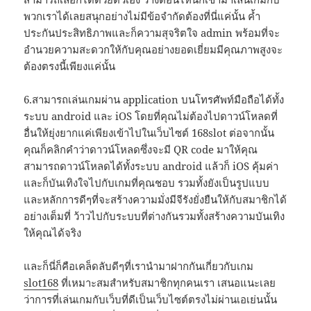
พวกเราได้เลยสนุกอย่างไม่มีข้อจำกัดต้องที่นี่แค่นั้น ค้ำ
ประกันประสิทธิภาพและก็ความสุจริตใจ admin พร้อมที่จะ
อำนวยความสะดวกให้กับคุณอย่างยอดเยี่ยมมีคุณภาพสูงจะ
ต้องตรงนี้เพียงแค่นั้น
6.สามารถเล่นเกมผ่าน application บนโทรศัพท์มือถือได้ทั้ง
ระบบ android และ iOS โดยที่คุณไม่ต้องไปดาวน์โหลดที่
อื่นให้ยุ่งยากแค่เพียงเข้าไปในเว็บไซต์ 168slot ต่อจากนั้น
คุณก็คลิกคำว่าดาวน์โหลดซึ่งจะมี QR code มาให้คุณ
สามารถดาวน์โหลดได้ทั้งระบบ android แล้วก็ iOS คุ้มค่า
และก็บันเทิงใจไปกับเกมที่คุณชอบ รวมทั้งยังเป็นรูปแบบ
และหลักการดีๆที่จะสร้างความมั่งมีจีรังยั่งยืนให้กับสมาชิกได้
อย่างเต็มที่ ว้าวไปกับระบบที่ต่างกันรวมทั้งสร้างความบันเทิง
ให้คุณได้จริง
และก็นี่ก็คือเคล็ดลับดีๆที่เรานำมาฝากกันเกี่ยวกับเกม
slot168
ที่เหมาะสมสำหรับสมาชิกทุกคนเรา เสนอแนะเลย
ว่าการที่เล่นเกมกับเว็บที่ดีเป็นเว็บไซต์ตรงไม่ผ่านเอเย่นนั้น