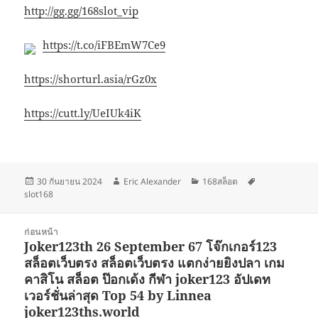
http://gg.gg/168slot_vip
https://t.co/iFBEmW7Ce9
https://shorturl.asia/rGz0x
https://cutt.ly/UeIUk4iK
เขียน
ผู้
หมวด
ป้าย
30 กันยายน 2024
Eric Alexander
168สล็อต
เมื่อ
เขียน
หมู่
กำกับ
slot168
แนะแนว
ก่อนหน้า
เรื่อง
Joker123th 26 September 67 โจ๊กเกอร์123
เรื่อง
สล็อตเว็บตรง สล็อตเว็บตรง แตกง่ายยิงปลา เกม
ก่อน
คาสิโน สล็อต ป๊อกเด้ง กีฬา joker123 อัปเดท
หน้า:
เวอร์ชั่นล่าสุด Top 54 by Linnea
joker123ths.world