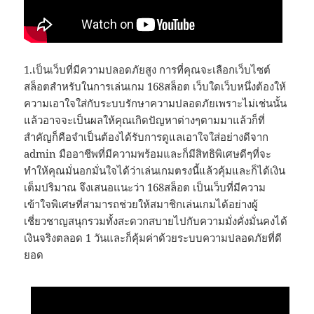
1.เป็นเว็บที่มีความปลอดภัยสูง การที่คุณจะเลือกเว็บไซต์
สล็อตสำหรับในการเล่นเกม 168สล็อต เว็บใดเว็บหนึ่งต้องให้
ความเอาใจใส่กับระบบรักษาความปลอดภัยเพราะไม่เช่นนั้น
แล้วอาจจะเป็นผลให้คุณเกิดปัญหาต่างๆตามมาแล้วก็ที่
สำคัญก็คือจำเป็นต้องได้รับการดูแลเอาใจใส่อย่างดีจาก
admin มืออาชีพที่มีความพร้อมและก็มีสิทธิพิเศษดีๆที่จะ
ทำให้คุณมั่นอกมั่นใจได้ว่าเล่นเกมตรงนี้แล้วคุ้มและก็ได้เงิน
เต็มปริมาณ จึงเสนอแนะว่า 168สล็อต เป็นเว็บที่มีความ
เข้าใจพิเศษที่สามารถช่วยให้สมาชิกเล่นเกมได้อย่างผู้
เชี่ยวชาญสนุกรวมทั้งสะดวกสบายไปกับความมั่งคั่งมั่นคงได้
เงินจริงตลอด 1 วันและก็คุ้มค่าด้วยระบบความปลอดภัยที่ดี
ยอด