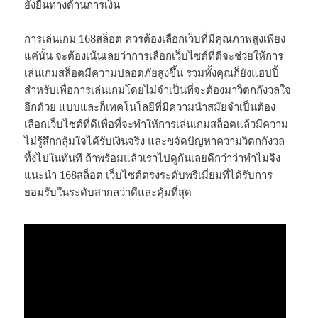
ยั่งยืนทางด้านการเงิน
การเล่นเกม 168สล็อต ควรต้องเลือกเว็บที่มีคุณภาพสูงเพียง
แค่นั้น จะต้องเน้นเลยว่าการเลือกเว็บไซต์ที่ดีจะช่วยให้การ
เล่นเกมสล็อตมีความปลอดภัยสูงขึ้น รวมทั้งคุณก็ยังแฮปปี้
สำหรับเพื่อการเล่นเกมโดยไม่จำเป็นที่จะต้องมาวิตกกังวลใจ
อีกด้วย แบบและก็เทคโนโลยีที่มีความนำสมัยจำเป็นต้อง
เลือกเว็บไซต์ที่ดีเพื่อที่จะทำให้การเล่นเกมสล็อตแล้วมีความ
ไม่รู้สึกกลุ้มใจได้รับเงินจริง และขจัดปัญหาความวิตกกังวล
ทิ้งไปในทันที ถ้าพร้อมแล้วเราไปดูกันเลยดีกว่าว่าทำไมจึง
แนะนำ 168สล็อต เว็บไซต์ตรงระดับพรีเมี่ยมที่ได้รับการ
ยอมรับในระดับสากลว่าดีและคุ้มที่สุด