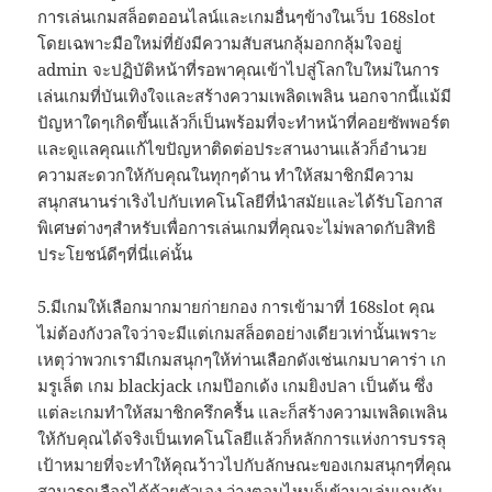
การเล่นเกมสล็อตออนไลน์และเกมอื่นๆข้างในเว็บ 168slot
โดยเฉพาะมือใหม่ที่ยังมีความสับสนกลุ้มอกกลุ้มใจอยู่
admin จะปฏิบัติหน้าที่รอพาคุณเข้าไปสู่โลกใบใหม่ในการ
เล่นเกมที่บันเทิงใจและสร้างความเพลิดเพลิน นอกจากนี้แม้มี
ปัญหาใดๆเกิดขึ้นแล้วก็เป็นพร้อมที่จะทำหน้าที่คอยซัพพอร์ต
และดูแลคุณแก้ไขปัญหาติดต่อประสานงานแล้วก็อำนวย
ความสะดวกให้กับคุณในทุกๆด้าน ทำให้สมาชิกมีความ
สนุกสนานร่าเริงไปกับเทคโนโลยีที่นำสมัยและได้รับโอกาส
พิเศษต่างๆสำหรับเพื่อการเล่นเกมที่คุณจะไม่พลาดกับสิทธิ
ประโยชน์ดีๆที่นี่แค่นั้น
5.มีเกมให้เลือกมากมายก่ายกอง การเข้ามาที่ 168slot คุณ
ไม่ต้องกังวลใจว่าจะมีแต่เกมสล็อตอย่างเดียวเท่านั้นเพราะ
เหตุว่าพวกเรามีเกมสนุกๆให้ท่านเลือกดังเช่นเกมบาคาร่า เก
มรูเล็ต เกม blackjack เกมป๊อกเด้ง เกมยิงปลา เป็นต้น ซึ่ง
แต่ละเกมทำให้สมาชิกครึกครื้น และก็สร้างความเพลิดเพลิน
ให้กับคุณได้จริงเป็นเทคโนโลยีแล้วก็หลักการแห่งการบรรลุ
เป้าหมายที่จะทำให้คุณว้าวไปกับลักษณะของเกมสนุกๆที่คุณ
สามารถเลือกได้ด้วยตัวเอง ว่างตอนไหนก็เข้ามาเล่นเกมกับ