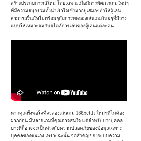
สร้างประสบการณ์ใหม่ โดยเฉพาะเมื่อมีการพัฒนาเกมใหม่ๆ
ที่มีความสนุกรวมทั้งน่าเร้าใจเข้ามาอยู่เสมอๆทำให้ผู้เล่น
สามารถรื้นเริงไปพร้อมๆกับการทดลองเล่นเกมใหม่ๆที่มีวาง
แบบให้เหมาะสมกับสไตล์การเล่นของผู้เล่นแต่ละคน
หากคุณพึงพอใจที่จะลองเล่นเกม 188betth ใหม่ๆที่ไม่ต้อง
ฝากก่อน มีหลายเกมที่คุณอาจสนใจ แต่สำหรับบางบุคคล
บางทีก็อาจจะเป็นห่วงกับความปลอดภัยของข้อมูลเฉพาะ
บุคคลของตนเอง เพราะฉะนั้น จุดสำคัญของระบบความ